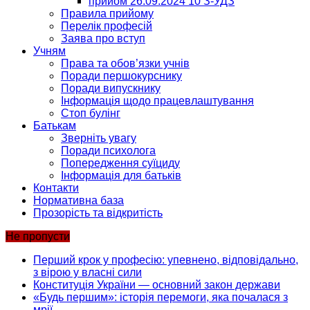
прийом 26.09.2024 10 З-УДЗ
Правила прийому
Перелік професій
Заява про вступ
Учням
Права та обов’язки учнів
Поради першокурснику
Поради випускнику
Інформація щодо працевлаштування
Стоп булінг
Батькам
Зверніть увагу
Поради психолога
Попередження суїциду
Інформація для батьків
Контакти
Нормативна база
Прозорість та відкритість
Не пропусти
Перший крок у професію: упевнено, відповідально,
з вірою у власні сили
Конституція України — основний закон держави
«Будь першим»: історія перемоги, яка почалася з
мрії