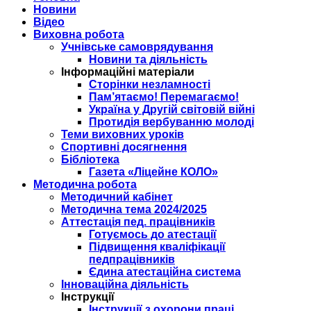
Новини
Відео
Виховна робота
Учнівське самоврядування
Новини та діяльність
Інформаційні матеріали
Сторінки незламності
Пам’ятаємо! Перемагаємо!
Україна у Другій світовій війні
Протидія вербуванню молоді
Теми виховних уроків
Спортивні досягнення
Бібліотека
Газета «Ліцейне КОЛО»
Методична робота
Методичний кабінет
Методична тема 2024/2025
Аттестація пед. працівників
Готуємось до атестації
Підвищення кваліфікації
педпрацівників
Єдина атестаційна система
Інноваційна діяльність
Інструкції
Інструкції з охорони праці