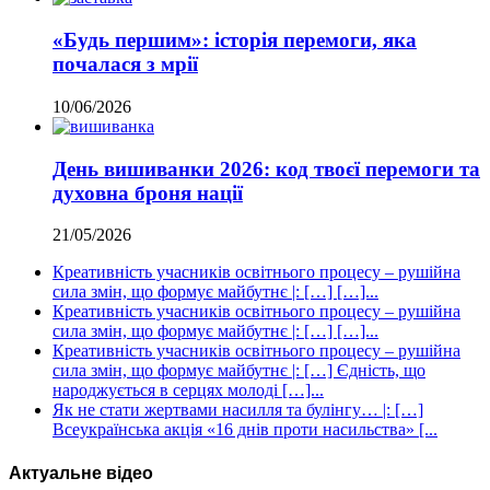
«Будь першим»: історія перемоги, яка
почалася з мрії
10/06/2026
День вишиванки 2026: код твоєї перемоги та
духовна броня нації
21/05/2026
Креативність учасників освітнього процесу – рушійна
сила змін, що формує майбутнє |: […] […]...
Креативність учасників освітнього процесу – рушійна
сила змін, що формує майбутнє |: […] […]...
Креативність учасників освітнього процесу – рушійна
сила змін, що формує майбутнє |: […] Єдність, що
народжується в серцях молоді […]...
Як не стати жертвами насилля та булінгу… |: […]
Всеукраїнська акція «16 днів проти насильства» [...
Актуальне відео