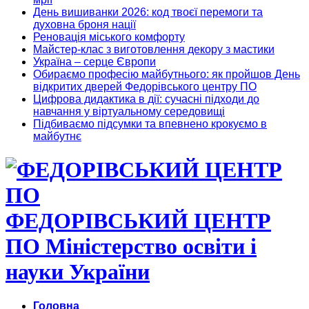
День вишиванки 2026: код твоєї перемоги та
духовна броня нації
Реновація міського комфорту
Майстер-клас з виготовлення декору з мастики
Україна – серце Європи
Обираємо професію майбутнього: як пройшов День
відкритих дверей Федорівського центру ПО
Цифрова дидактика в дії: сучасні підходи до
навчання у віртуальному середовищі
Підбиваємо підсумки та впевнено крокуємо в
майбутнє
ФЕДОРІВСЬКИЙ ЦЕНТР
ПО Міністерство освіти і
науки України
Головна