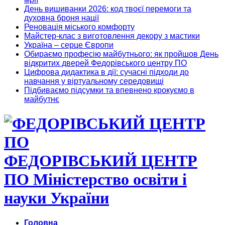
День вишиванки 2026: код твоєї перемоги та
духовна броня нації
Реновація міського комфорту
Майстер-клас з виготовлення декору з мастики
Україна – серце Європи
Обираємо професію майбутнього: як пройшов День
відкритих дверей Федорівського центру ПО
Цифрова дидактика в дії: сучасні підходи до
навчання у віртуальному середовищі
Підбиваємо підсумки та впевнено крокуємо в
майбутнє
ФЕДОРІВСЬКИЙ ЦЕНТР
ПО Міністерство освіти і
науки України
Головна