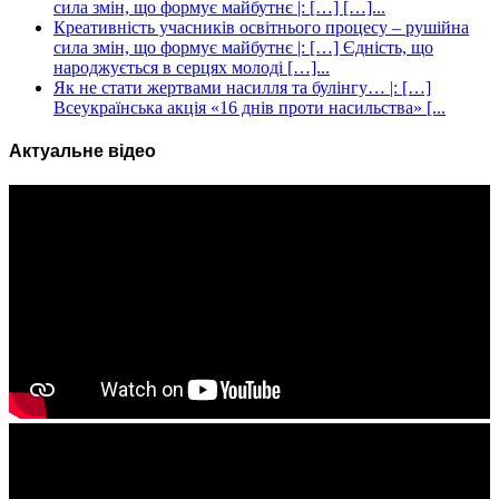
сила змін, що формує майбутнє |: […] […]...
Креативність учасників освітнього процесу – рушійна
сила змін, що формує майбутнє |: […] Єдність, що
народжується в серцях молоді […]...
Як не стати жертвами насилля та булінгу… |: […]
Всеукраїнська акція «16 днів проти насильства» [...
Актуальне відео