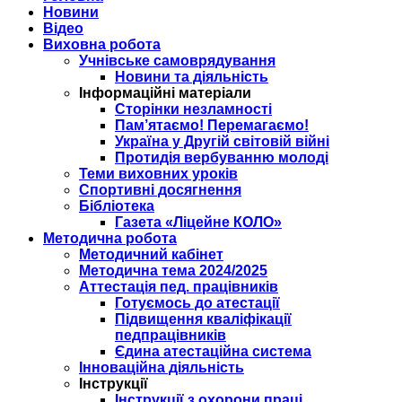
Новини
Відео
Виховна робота
Учнівське самоврядування
Новини та діяльність
Інформаційні матеріали
Сторінки незламності
Пам’ятаємо! Перемагаємо!
Україна у Другій світовій війні
Протидія вербуванню молоді
Теми виховних уроків
Спортивні досягнення
Бібліотека
Газета «Ліцейне КОЛО»
Методична робота
Методичний кабінет
Методична тема 2024/2025
Аттестація пед. працівників
Готуємось до атестації
Підвищення кваліфікації
педпрацівників
Єдина атестаційна система
Інноваційна діяльність
Інструкції
Інструкції з охорони праці