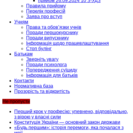
прийом 26.09.2024 10 З-УДЗ
Правила прийому
Перелік професій
Заява про вступ
Учням
Права та обов’язки учнів
Поради першокурснику
Поради випускнику
Інформація щодо працевлаштування
Стоп булінг
Батькам
Зверніть увагу
Поради психолога
Попередження суїциду
Інформація для батьків
Контакти
Нормативна база
Прозорість та відкритість
Не пропусти
Перший крок у професію: упевнено, відповідально,
з вірою у власні сили
Конституція України — основний закон держави
«Будь першим»: історія перемоги, яка почалася з
мрії