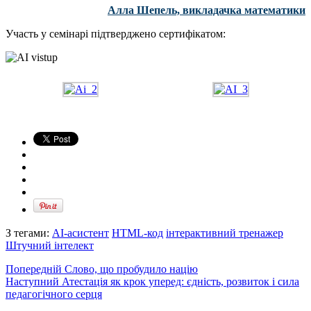
Алла Шепель, викладачка математики
Участь у семінарі підтверджено сертифікатом:
З тегами:
AI-асистент
HTML-код
інтерактивний тренажер
Штучний інтелект
Попередній
Слово, що пробудило націю
Наступний
Атестація як крок уперед: єдність, розвиток і сила
педагогічного серця