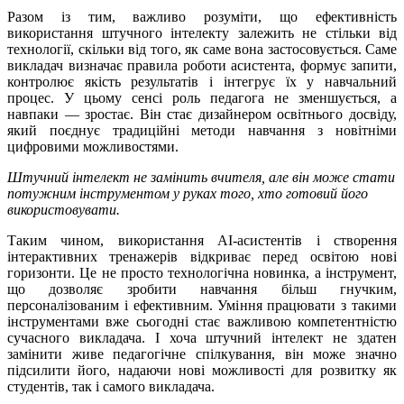
Разом із тим, важливо розуміти, що ефективність
використання штучного інтелекту залежить не стільки від
технології, скільки від того, як саме вона застосовується. Саме
викладач визначає правила роботи асистента, формує запити,
контролює якість результатів і інтегрує їх у навчальний
процес. У цьому сенсі роль педагога не зменшується, а
навпаки — зростає. Він стає дизайнером освітнього досвіду,
який поєднує традиційні методи навчання з новітніми
цифровими можливостями.
Штучний інтелект не замінить вчителя, але він може стати
потужним інструментом у руках того, хто готовий його
використовувати.
Таким чином, використання AI-асистентів і створення
інтерактивних тренажерів відкриває перед освітою нові
горизонти. Це не просто технологічна новинка, а інструмент,
що дозволяє зробити навчання більш гнучким,
персоналізованим і ефективним. Уміння працювати з такими
інструментами вже сьогодні стає важливою компетентністю
сучасного викладача. І хоча штучний інтелект не здатен
замінити живе педагогічне спілкування, він може значно
підсилити його, надаючи нові можливості для розвитку як
студентів, так і самого викладача.