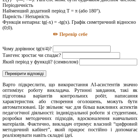
Періодичність
Найменший додатний період T = π (або 180°).
Парність / Непарність
Функція непарна: tg(-x) = -tg(x). Графік симетричний відносно
(0;0).
✏️ Перевір себе
Чому дорівнює tg(π/4)?
Тангенс зростає чи спадає?
Який період у функції? (символом)
Перевірити відповіді
Варто підкреслити, що використання AI-асистентів значно
оптимізує роботу викладача. Рутинні завдання, такі як
підготовка варіантів контрольних робіт, написання
характеристик або створення оголошень, можуть бути
автоматизовані. Це звільняє час для більш важливих аспектів
педагогічної діяльності: індивідуальної роботи зі студентами,
розробки методичних підходів, вдосконалення навчальних
матеріалів. Фактично, викладач отримує власний “цифровий
методичний кабінет”, який працює постійно і допомагає
реалізовувати навіть складні ідеї.