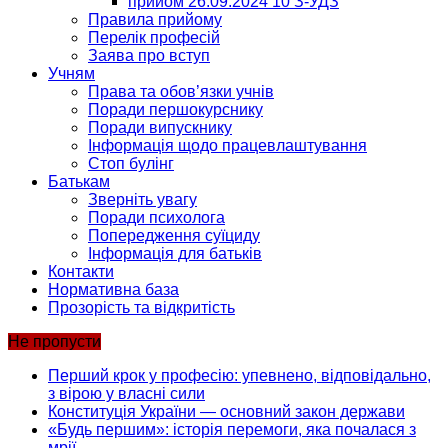
прийом 26.09.2024 10 З-УДЗ
Правила прийому
Перелік професій
Заява про вступ
Учням
Права та обов’язки учнів
Поради першокурснику
Поради випускнику
Інформація щодо працевлаштування
Стоп булінг
Батькам
Зверніть увагу
Поради психолога
Попередження суїциду
Інформація для батьків
Контакти
Нормативна база
Прозорість та відкритість
Не пропусти
Перший крок у професію: упевнено, відповідально,
з вірою у власні сили
Конституція України — основний закон держави
«Будь першим»: історія перемоги, яка почалася з
мрії