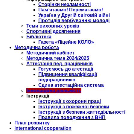
Сторінки незламності
Пам’ятаємо! Перемагаємо!
Україна у Другій світовій війні
Протидія вербуванню молоді
Теми виховних уроків
Спортивні досягнення
Бібліотека
Газета «Ліцейне КОЛО»
Методична робота
Методичний кабінет
Методична тема 2024/2025
Аттестація пед. працівників
Готуємось до атестації
Підвищення кваліфікації
педпрацівників
Єдина атестаційна система
Інноваційна діяльність
Інструкції
Інструкції з охорони праці
Інструкції з пожежної безпеки
Інструкції з безпеки життєдіяльності
Правила поводження з ВНП
План розвитку
International cooperation