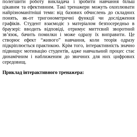
полегшити роботу викладача і зробити навчання більш
цікавим та ефективним. Такі тренажери можуть охоплювати
найрізноманітніші теми: від базових обчислень до складних
понять, як-от тригонометричні функції чи дослідження
графіків. Студент взаємодіє з матеріалом безпосередньо в
браузері: вводить відповіді, отримує миттєвий зворотний
зв’язок, бачить помилки і може одразу їх виправити. Це
створює ефект “живого” навчання, коли теорія одразу
підкріплюється практикою. Крім того, інтерактивність значно
підвищує мотивацію студентів, адже навчальний процес стає
динамічним і наближеним до звичних для них цифрових
середовищ.
Приклад інтерактивного тренажера: