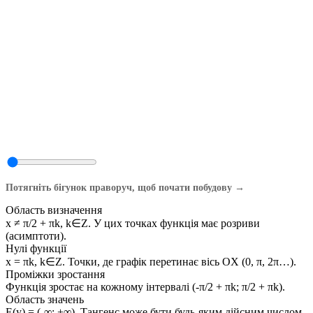
Потягніть бігунок праворуч, щоб почати побудову →
Область визначення
x ≠ π/2 + πk, k∈Z. У цих точках функція має розриви
(асимптоти).
Нулі функції
x = πk, k∈Z. Точки, де графік перетинає вісь OX (0, π, 2π…).
Проміжки зростання
Функція зростає на кожному інтервалі (-π/2 + πk; π/2 + πk).
Область значень
E(y) = (-∞; +∞). Тангенс може бути будь-яким дійсним числом.