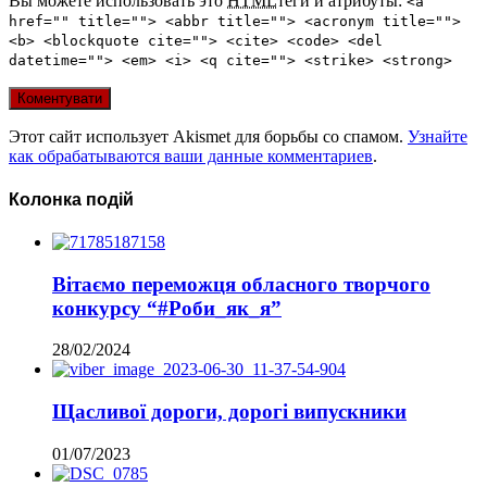
Вы можете использовать это
HTML
теги и атрибуты:
<a
href="" title=""> <abbr title=""> <acronym title="">
<b> <blockquote cite=""> <cite> <code> <del
datetime=""> <em> <i> <q cite=""> <strike> <strong>
Этот сайт использует Akismet для борьбы со спамом.
Узнайте
как обрабатываются ваши данные комментариев
.
Колонка подій
Вітаємо переможця обласного творчого
конкурсу “#Роби_як_я”
28/02/2024
Щасливої дороги, дорогі випускники
01/07/2023