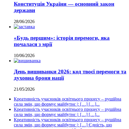
Конституція України — основний закон
держави
28/06/2026
«Будь першим»: історія перемоги, яка
почалася з мрії
10/06/2026
День вишиванки 2026: код твоєї перемоги та
духовна броня нації
21/05/2026
Креативність учасників освітнього процесу – рушійна
сила змін, що формує майбутнє |: […] […]...
Креативність учасників освітнього процесу – рушійна
сила змін, що формує майбутнє |: […] […]...
Креативність учасників освітнього процесу – рушійна
сила змін, що формує майбутнє |: […] Єдність, що