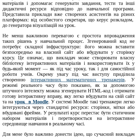
матеріалів і допомагає генерувати завдання, тести та інші
дидактичні ресурси відповідно до навчальної програми.
Представила приклади вже створених асистентів на різних
платформах: від особистого секретаря, що керує розкладом,
до генератора візуалізацій на урок.
Не менш важливою перевагою є простота впровадження
таких рішень у навчальний процес. Згенерований код не
потребує складної інфраструктури: його можна вставити
безпосередньо на власний сайт або вбудувати у сторінку
курсу. Це означає, що викладач може створювати власну
бібліотеку інтерактивних матеріалів і використовувати їх у
будь-який момент — як під час уроку, так і для самостійної
роботи учнів. Окрему увагу під час виступу приділила
створенню
інтерактивних математичних тренажерів
. У
режимі реального часу було показано, як за допомогою
штучного інтелекту можна згенерувати HTML-код і отримати
готову інтерактивну вправу, яку легко вбудувати на свій сайт
та на
урок в Moodle
. У системі Moodle такі тренажери легко
інтегруються через стандартні ресурси: сторінки, мітки або
вбудовані фрейми. У результаті курс перестає бути статичним
набором матеріалів і перетворюється на інтерактивне
середовище навчання в реальному часі.
Для мене було важливо донести ідею, що сучасний викладач