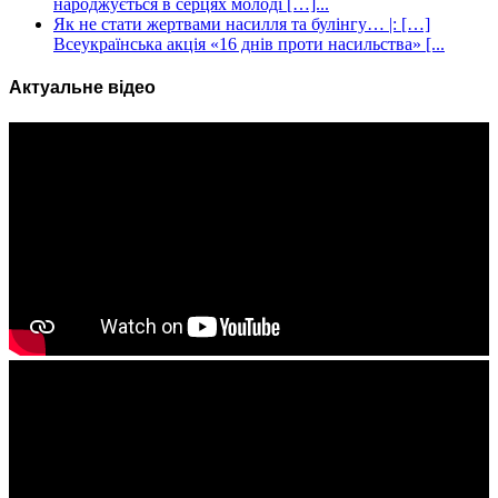
народжується в серцях молоді […]...
Як не стати жертвами насилля та булінгу… |: […]
Всеукраїнська акція «16 днів проти насильства» [...
Актуальне відео