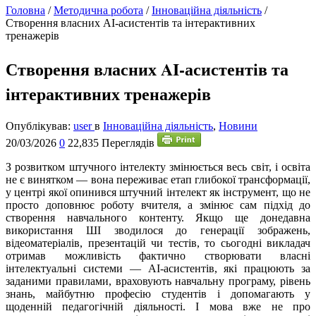
Головна
/
Методична робота
/
Інноваційна діяльність
/
Створення власних AI-асистентів та інтерактивних
тренажерів
Створення власних AI-асистентів та
інтерактивних тренажерів
Опублікував:
user
в
Інноваційна діяльність
,
Новини
20/03/2026
0
22,835 Переглядів
З
розвитком штучного інтелекту змінюється весь світ, і освіта
не є винятком — вона переживає етап глибокої трансформації,
у центрі якої опинився штучний інтелект як інструмент, що не
просто доповнює роботу вчителя, а змінює сам підхід до
створення навчального контенту. Якщо ще донедавна
використання ШІ зводилося до генерації зображень,
відеоматеріалів, презентацій чи тестів, то сьогодні викладач
отримав можливість фактично створювати власні
інтелектуальні системи — AI-асистентів, які працюють за
заданими правилами, враховують навчальну програму, рівень
знань, майбутню професію студентів і допомагають у
щоденній педагогічній діяльності. І мова вже не про