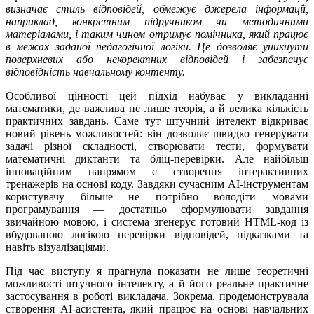
визначає стиль відповідей, обмежує джерела інформації,
наприклад, конкретним підручником чи методичними
матеріалами, і таким чином отримує помічника, який працює
в межах заданої педагогічної логіки. Це дозволяє уникнути
поверхневих або некоректних відповідей і забезпечує
відповідність навчальному контенту.
Особливої цінності цей підхід набуває у викладанні
математики, де важлива не лише теорія, а й велика кількість
практичних завдань. Саме тут штучний інтелект відкриває
новий рівень можливостей: він дозволяє швидко генерувати
задачі різної складності, створювати тести, формувати
математичні диктанти та бліц-перевірки. Але найбільш
інноваційним напрямом є створення інтерактивних
тренажерів на основі коду. Завдяки сучасним AI-інструментам
користувачу більше не потрібно володіти мовами
програмування — достатньо сформулювати завдання
звичайною мовою, і система згенерує готовий HTML-код із
вбудованою логікою перевірки відповідей, підказками та
навіть візуалізаціями.
Під час виступу я прагнула показати не лише теоретичні
можливості штучного інтелекту, а й його реальне практичне
застосування в роботі викладача. Зокрема, продемонструвала
створення AI-асистента, який працює на основі навчальних