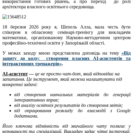
використання готових рішень, а про перехід до ролі
архітектора власного освітнього середовища.
18 березня 2026 року я, Шепель Алла, мала честь бути
спікером в обласному семінарі-тренінгу для викладачів
математики, організованому Науково-методичним центром
професійно-технічної освіти у Запорізькій області.
У межах заходу мною представлена доповідь на тему
«Від
запиту до коду: створення власних AI-асистентів та
інтерактивних тренажерів»
.
AI-асистент
—
це не просто чат-бот, який відповідає на
запитання. Це інструмент, який можна налаштувати під
конкретні задачі:
від створення навчальних матеріалів до генерації
інтерактивних вправ;
від аналізу освітніх результатів до створення звітів;
від опрацювання розкладу до взаємодії з Google
додатками.
Його ключова відмінність від звичайного чату полягає у
керованості та спеціалізації. Викладач задає чіткі інструкції,