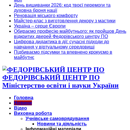
День вишиванки 2026: код твоєї перемоги та
духовна броня нації
Реновація міського комфорту
Майстер-клас з виготовлення декору з мастики
Україна – серце Європи
Обираємо професію майбутнього: як пройшов День
відкритих дверей Федорівського центру ПО
Цифрова дидактика в дії: сучасні підходи до
навчання у віртуальному середовищі
Підбиваємо підсумки та впевнено крокуємо в
майбутнє
ФЕДОРІВСЬКИЙ ЦЕНТР ПО
Міністерство освіти і науки України
Головна
Новини
Відео
Виховна робота
Учнівське самоврядування
Новини та діяльність
Інформаційні матеріали