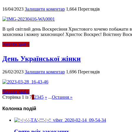
16/04/2023
Залишити коментар
1,664 Переглядів
В цей світлий день Воскресіння Христового хочемо побажати вс
захисника і кожну захисницю! Христос Воскрес! Воістину Воск
Читати далі »
День Української жінки
26/02/2023
Залишити коментар
1,696 Переглядів
Читати далі »
Сторінка 1 із 7
1
2
3
4
5
»
...
Остання »
Колонка подій
Свято всіх закоханих