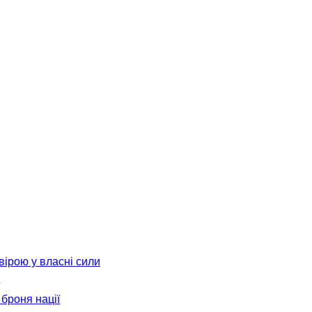
вірою у власні сили
броня нації