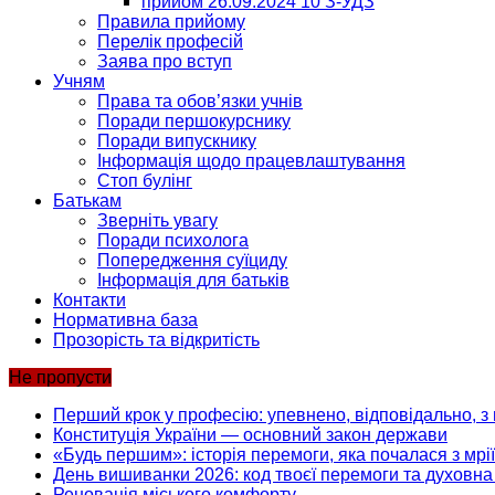
прийом 26.09.2024 10 З-УДЗ
Правила прийому
Перелік професій
Заява про вступ
Учням
Права та обов’язки учнів
Поради першокурснику
Поради випускнику
Інформація щодо працевлаштування
Стоп булінг
Батькам
Зверніть увагу
Поради психолога
Попередження суїциду
Інформація для батьків
Контакти
Нормативна база
Прозорість та відкритість
Не пропусти
Перший крок у професію: упевнено, відповідально, з 
Конституція України — основний закон держави
«Будь першим»: історія перемоги, яка почалася з мрії
День вишиванки 2026: код твоєї перемоги та духовна 
Реновація міського комфорту