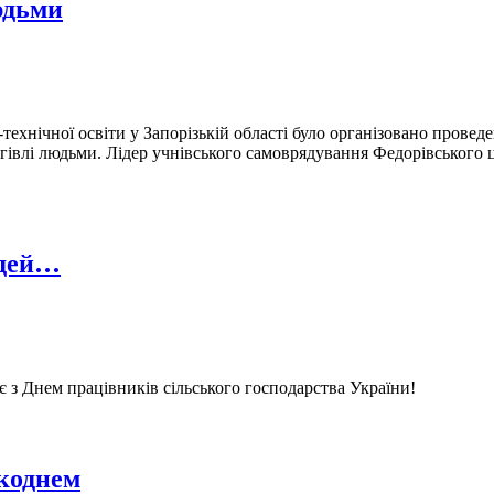
юдьми
нічної освіти у Запорізькій області було організовано проведен
івлі людьми. Лідер учнівського самоврядування Федорівського це
юдей…
 з Днем працівників сільського господарства України!
икоднем