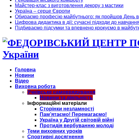
Майстер-клас з виготовлення декору з мастики
Україна – серце Європи
Обираємо професію майбутнього: як пройшов День в
Цифрова дидактика в дії: сучасні підходи до навчанн
Підбиваємо підсумки та впевнено крокуємо в майбут
України
Головна
Новини
Відео
Виховна робота
Учнівське самоврядування
Новини та діяльність
Інформаційні матеріали
Сторінки незламності
Пам’ятаємо! Перемагаємо!
Україна у Другій світовій війні
Протидія вербуванню молоді
Теми виховних уроків
Спортивні досягнення