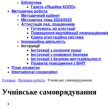
Бібліотека
Газета «Ліцейне КОЛО»
Методична робота
Методичний кабінет
Методична тема 2024/2025
Аттестація пед. працівників
Готуємось до атестації
Підвищення кваліфікації педпрацівникі
Єдина атестаційна система
Інноваційна діяльність
Інструкції
Інструкції з охорони праці
Інструкції з пожежної безпеки
Інструкції з безпеки життєдіяльності
Правила поводження з ВНП
План розвитку
International cooperation
Головна
/
Виховна робота
/
Учнівське самоврядування
Учнівське самоврядування