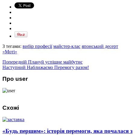
З тегами:
вибір професії
майстер-клас
японський десерт
«Моті»
Попередній
Плануй успішне майбутнє
Наступний
Наближаємо Перемогу разом!
Про user
Схожі
«Будь першим»: історія перемоги, яка почалася з