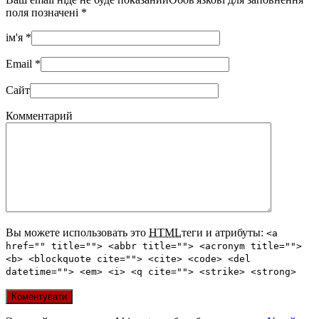
поля позначені
*
ім'я
*
Email
*
Сайт
Комментарий
Вы можете использовать это
HTML
теги и атрибуты:
<a
href="" title=""> <abbr title=""> <acronym title="">
<b> <blockquote cite=""> <cite> <code> <del
datetime=""> <em> <i> <q cite=""> <strike> <strong>