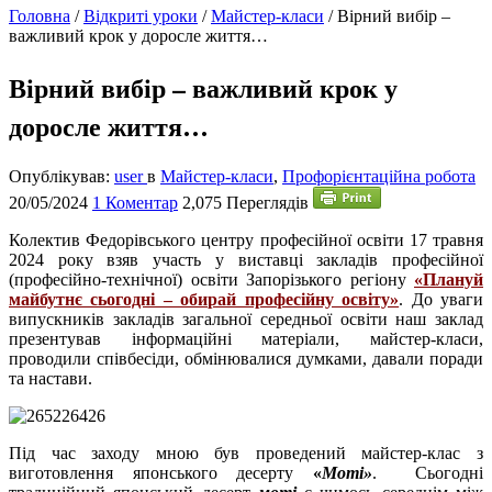
Головна
/
Відкриті уроки
/
Майстер-класи
/
Вірний вибір –
важливий крок у доросле життя…
Вірний вибір – важливий крок у
доросле життя…
Опублікував:
user
в
Майстер-класи
,
Профорієнтаційна робота
20/05/2024
1 Коментар
2,075 Переглядів
К
олектив Федорівського центру професійної освіти 17 травня
2024 року взяв участь у виставці закладів професійної
(професійно-технічної) освіти Запорізького регіону
«Плануй
майбутнє сьогодні – обирай професійну освіту»
. До уваги
випускників закладів загальної середньої освіти наш заклад
презентував інформаційні матеріали, майстер-класи,
проводили співбесіди, обмінювалися думками, давали поради
та настави.
Під час заходу мною був проведений майстер-клас з
виготовлення японського десерту
«
Моті»
. Сьогодні