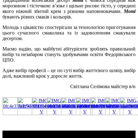
традиційний японський десерт
моті
є чимось середнім між
морозивом і тістечком: в’язке і щільне рисове тісто, у середині
якого ніжний збитий крем з різними наповнювачами.
Моті
бувають різних смаків і кольорів.
Молодь з цікавістю спостерігали за технологією приготування
цього сучасного смаколика та із задоволенням смакували
десертом.
Маємо надію, що майбутні абітурієнти зроблять правильний
вибір та незабаром стануть здобувачами освіти Федорівського
ЦПО.
Адже вибір професії – це по суті вибір життєвого шляху, вибір
долі, важливий крок у доросле життя.
Світлана Селімова майстер в/н