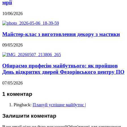
мрії
10/06/2026
Майстер-клас з виготовлення декору з мастики
09/05/2026
Обираємо професію майбутнього: як пройшов
День відкритих дверей Федорівського центру ПО
07/05/2026
1 коментар
Pingback:
Плануй успішне майбутнє |
Залишити коментар
Ваш email ніде не буде показанийОбов'язкові для заповнення