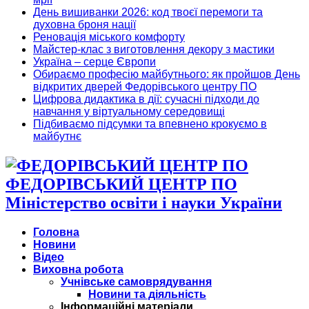
День вишиванки 2026: код твоєї перемоги та
духовна броня нації
Реновація міського комфорту
Майстер-клас з виготовлення декору з мастики
Україна – серце Європи
Обираємо професію майбутнього: як пройшов День
відкритих дверей Федорівського центру ПО
Цифрова дидактика в дії: сучасні підходи до
навчання у віртуальному середовищі
Підбиваємо підсумки та впевнено крокуємо в
майбутнє
ФЕДОРІВСЬКИЙ ЦЕНТР ПО
Міністерство освіти і науки України
Головна
Новини
Відео
Виховна робота
Учнівське самоврядування
Новини та діяльність
Інформаційні матеріали