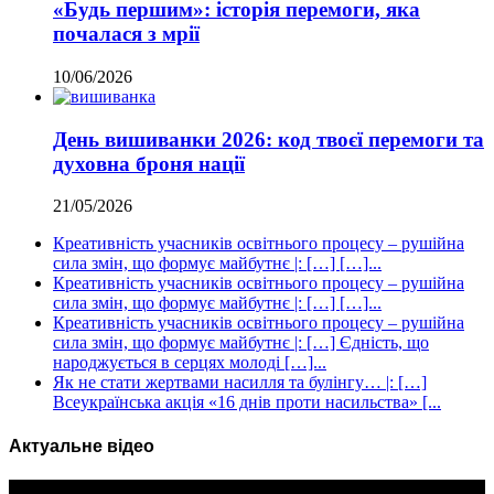
«Будь першим»: історія перемоги, яка
почалася з мрії
10/06/2026
День вишиванки 2026: код твоєї перемоги та
духовна броня нації
21/05/2026
Креативність учасників освітнього процесу – рушійна
сила змін, що формує майбутнє |: […] […]...
Креативність учасників освітнього процесу – рушійна
сила змін, що формує майбутнє |: […] […]...
Креативність учасників освітнього процесу – рушійна
сила змін, що формує майбутнє |: […] Єдність, що
народжується в серцях молоді […]...
Як не стати жертвами насилля та булінгу… |: […]
Всеукраїнська акція «16 днів проти насильства» [...
Актуальне відео