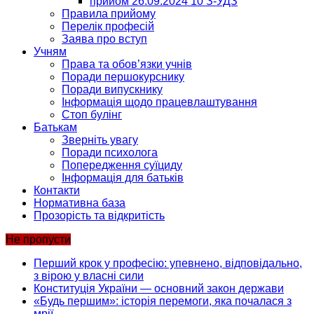
прийом 26.09.2024 10 З-УДЗ
Правила прийому
Перелік професій
Заява про вступ
Учням
Права та обов’язки учнів
Поради першокурснику
Поради випускнику
Інформація щодо працевлаштування
Стоп булінг
Батькам
Зверніть увагу
Поради психолога
Попередження суїциду
Інформація для батьків
Контакти
Нормативна база
Прозорість та відкритість
Не пропусти
Перший крок у професію: упевнено, відповідально,
з вірою у власні сили
Конституція України — основний закон держави
«Будь першим»: історія перемоги, яка почалася з
мрії