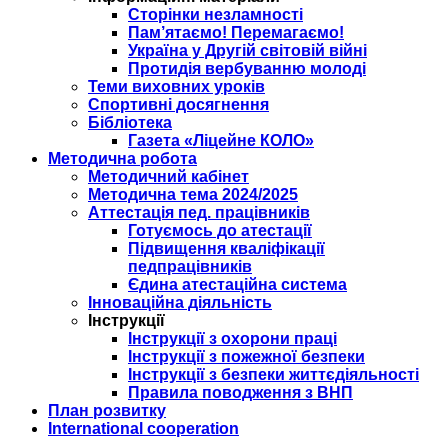
Сторінки незламності
Пам’ятаємо! Перемагаємо!
Україна у Другій світовій війні
Протидія вербуванню молоді
Теми виховних уроків
Спортивні досягнення
Бібліотека
Газета «Ліцейне КОЛО»
Методична робота
Методичний кабінет
Методична тема 2024/2025
Аттестація пед. працівників
Готуємось до атестації
Підвищення кваліфікації
педпрацівників
Єдина атестаційна система
Інноваційна діяльність
Інструкції
Інструкції з охорони праці
Інструкції з пожежної безпеки
Інструкції з безпеки життєдіяльності
Правила поводження з ВНП
План розвитку
International cooperation