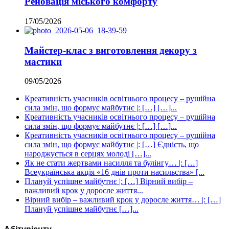
Реновація міського комфорту
17/05/2026
Майстер-клас з виготовлення декору з
мастики
09/05/2026
Креативність учасників освітнього процесу – рушійна
сила змін, що формує майбутнє |: […] […]...
Креативність учасників освітнього процесу – рушійна
сила змін, що формує майбутнє |: […] […]...
Креативність учасників освітнього процесу – рушійна
сила змін, що формує майбутнє |: […] Єдність, що
народжується в серцях молоді […]...
Як не стати жертвами насилля та булінгу… |: […]
Всеукраїнська акція «16 днів проти насильства» [...
Плануй успішне майбутнє |: […] Вірний вибір –
важливий крок у доросле життя...
Вірний вибір – важливий крок у доросле життя… |: […]
Плануй успішне майбутнє […]...