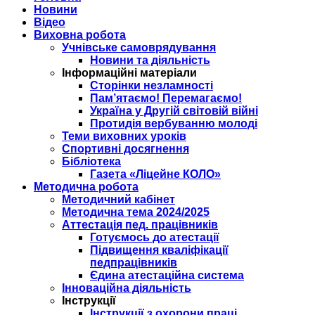
Новини
Відео
Виховна робота
Учнівське самоврядування
Новини та діяльність
Інформаційні матеріали
Сторінки незламності
Пам’ятаємо! Перемагаємо!
Україна у Другій світовій війні
Протидія вербуванню молоді
Теми виховних уроків
Спортивні досягнення
Бібліотека
Газета «Ліцейне КОЛО»
Методична робота
Методичний кабінет
Методична тема 2024/2025
Аттестація пед. працівників
Готуємось до атестації
Підвищення кваліфікації
педпрацівників
Єдина атестаційна система
Інноваційна діяльність
Інструкції
Інструкції з охорони праці