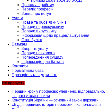
прийом 26.09.2024 10 З-УДЗ
Правила прийому
Перелік професій
Заява про вступ
Учням
Права та обов’язки учнів
Поради першокурснику
Поради випускнику
Інформація щодо працевлаштування
Стоп булінг
Батькам
Зверніть увагу
Поради психолога
Попередження суїциду
Інформація для батьків
Контакти
Нормативна база
Прозорість та відкритість
Не пропусти
Перший крок у професію: упевнено, відповідально,
з вірою у власні сили
Конституція України — основний закон держави
«Будь першим»: історія перемоги, яка почалася з
мрії