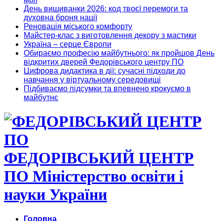
День вишиванки 2026: код твоєї перемоги та
духовна броня нації
Реновація міського комфорту
Майстер-клас з виготовлення декору з мастики
Україна – серце Європи
Обираємо професію майбутнього: як пройшов День
відкритих дверей Федорівського центру ПО
Цифрова дидактика в дії: сучасні підходи до
навчання у віртуальному середовищі
Підбиваємо підсумки та впевнено крокуємо в
майбутнє
ФЕДОРІВСЬКИЙ ЦЕНТР
ПО Міністерство освіти і
науки України
Головна