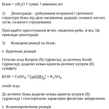
Білок + пН
О ? суміш ?-амінокислот
2
2) Денатурація – руйнування вторинної і третинної
структури білка під дією нагрівання, радіації, сильних кислот,
лугів, сильного струшування.
Пригадайте приготування яєчні, смаження риби, м яса. Це
приклади денатурації.
3) Кольорові реакції на білок:
v
Біуретова реакція
Готуємо осад Купрум (ІІ) гідроксид: до розчину Калій
гідроксиду додаємо кілька крапель розчину купрум (ІІ)
сульфату
КОН + СuSO
?
Cu
(
OH
)
?
+ K
SO
4
2
2
4
синій осад
До розчину білка додаємо кілька крапель купрум (ІІ)
гідроксиду і спостерігаємо характерне фіолетове забарвлення.
v
Ксантопротеїнова реакція