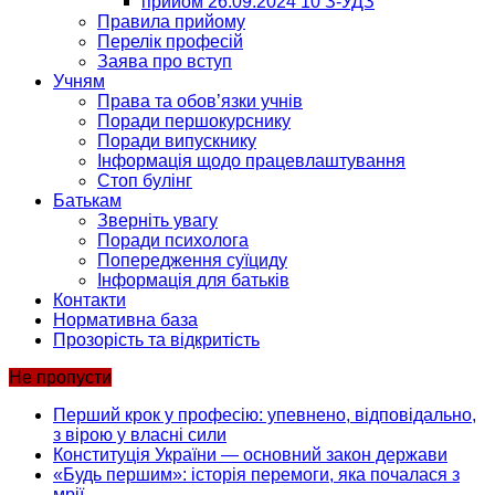
прийом 26.09.2024 10 З-УДЗ
Правила прийому
Перелік професій
Заява про вступ
Учням
Права та обов’язки учнів
Поради першокурснику
Поради випускнику
Інформація щодо працевлаштування
Стоп булінг
Батькам
Зверніть увагу
Поради психолога
Попередження суїциду
Інформація для батьків
Контакти
Нормативна база
Прозорість та відкритість
Не пропусти
Перший крок у професію: упевнено, відповідально,
з вірою у власні сили
Конституція України — основний закон держави
«Будь першим»: історія перемоги, яка почалася з
мрії