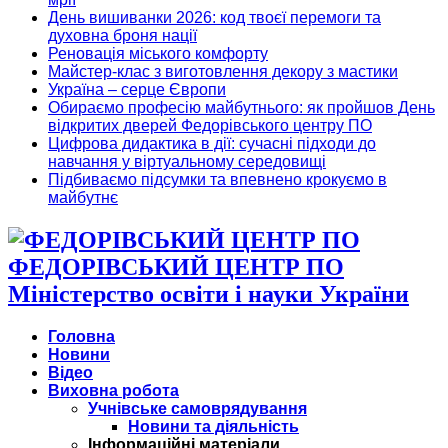
День вишиванки 2026: код твоєї перемоги та
духовна броня нації
Реновація міського комфорту
Майстер-клас з виготовлення декору з мастики
Україна – серце Європи
Обираємо професію майбутнього: як пройшов День
відкритих дверей Федорівського центру ПО
Цифрова дидактика в дії: сучасні підходи до
навчання у віртуальному середовищі
Підбиваємо підсумки та впевнено крокуємо в
майбутнє
ФЕДОРІВСЬКИЙ ЦЕНТР ПО
Міністерство освіти і науки України
Головна
Новини
Відео
Виховна робота
Учнівське самоврядування
Новини та діяльність
Інформаційні матеріали