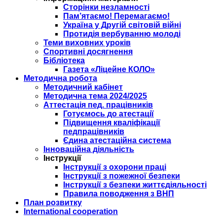
Сторінки незламності
Пам’ятаємо! Перемагаємо!
Україна у Другій світовій війні
Протидія вербуванню молоді
Теми виховних уроків
Спортивні досягнення
Бібліотека
Газета «Ліцейне КОЛО»
Методична робота
Методичний кабінет
Методична тема 2024/2025
Аттестація пед. працівників
Готуємось до атестації
Підвищення кваліфікації
педпрацівників
Єдина атестаційна система
Інноваційна діяльність
Інструкції
Інструкції з охорони праці
Інструкції з пожежної безпеки
Інструкції з безпеки життєдіяльності
Правила поводження з ВНП
План розвитку
International cooperation