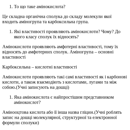
То що таке амінокислота?
Це складна органічна сполука до складу молекули якої
входить аміногрупа та карбоксильна група.
Які властивості проявляють амінокислоти? Чому? До
якого класу сполук їх відносять?
Амінокислоти проявляють амфотерні властивості, тому їх
відносять до амфотерних сполук. Аміногрупа – основні
властивості
Карбоксильна – кислотні властивості
Амінокислоти проявляють такі самі властивості як і карбонові
кислоти, а також взаємодіють з кислотами, лугами та між
собою.(Учні записують на дошці)
Яка амінокислота є найпростішим представником
амінокислот?
Амінооцтова кислота або її інша назва гліцин.(Учні роблять
запис на дошці молекулярної, структурної та електронної
формули сполуки)