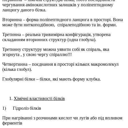
чергування амінокислотних залишків у поліпептидному
ланцюгу даного білка.
Вторинна – форма поліпептидного ланцюга в просторі. Вона
може бути ниткоподібною, спіралеподібною та ін. форми.
Третинна – реальна тривимірна конфігурація, утворена
складанням вторинних структур (одна глобула).
Третинну структуру можна уявити собі як спіраль, яка
згорнута , у свою чергу спіраллю!!!
Четвертинна – поєднання в просторі кількох макромолекул
(кілька глобул).
Глобулярні білки – білки, які мають форму клубка.
Хімічні властивості білків
1) Гідроліз білків
При нагріванні з розчинами кислот чи лугів або під впливом
ферментів