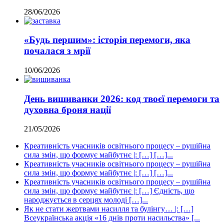
28/06/2026
«Будь першим»: історія перемоги, яка
почалася з мрії
10/06/2026
День вишиванки 2026: код твоєї перемоги та
духовна броня нації
21/05/2026
Креативність учасників освітнього процесу – рушійна
сила змін, що формує майбутнє |: […] […]...
Креативність учасників освітнього процесу – рушійна
сила змін, що формує майбутнє |: […] […]...
Креативність учасників освітнього процесу – рушійна
сила змін, що формує майбутнє |: […] Єдність, що
народжується в серцях молоді […]...
Як не стати жертвами насилля та булінгу… |: […]
Всеукраїнська акція «16 днів проти насильства» [...