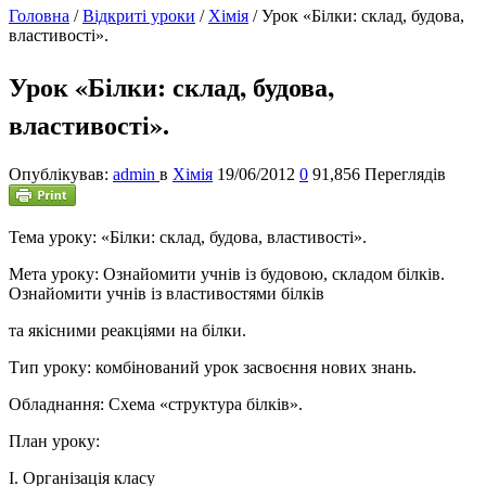
Головна
/
Відкриті уроки
/
Хімія
/
Урок «Білки: склад, будова,
властивості».
Урок «Білки: склад, будова,
властивості».
Опублікував:
admin
в
Хімія
19/06/2012
0
91,856 Переглядів
Тема уроку: «Білки: склад, будова, властивості».
Мета уроку: Ознайомити учнів із будовою, складом білків.
Ознайомити учнів із властивостями білків
та якісними реакціями на білки.
Тип уроку: комбінований урок засвоєння нових знань.
Обладнання: Схема «структура білків».
План уроку:
І. Організація класу