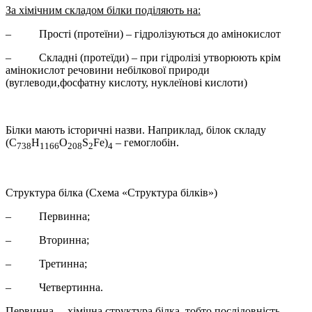
За хімічним складом білки поділяють на:
– Прості (протеїни) – гідролізуються до амінокислот
– Складні (протеїди) – при гідролізі утворюють крім
амінокислот речовини небілкової природи
(вуглеводи,фосфатну кислоту, нуклеїнові кислоти)
Білки мають історичні назви. Наприклад, білок складу
(С
Н
О
S
Fe)
– гемоглобін.
738
1166
208
2
4
Структура білка (Схема «Структура білків»)
– Первинна;
– Вторинна;
– Третинна;
– Четвертинна.
Первинна – хімічна структура білка, тобто послідовність