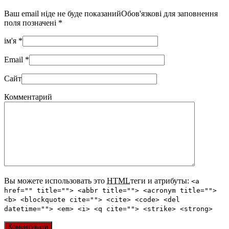
Ваш email ніде не буде показанийОбов'язкові для заповнення
поля позначені
*
ім'я
*
Email
*
Сайт
Комментарий
Вы можете использовать это
HTML
теги и атрибуты:
<a
href="" title=""> <abbr title=""> <acronym title="">
<b> <blockquote cite=""> <cite> <code> <del
datetime=""> <em> <i> <q cite=""> <strike> <strong>