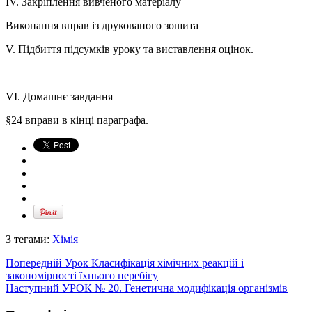
ІV. Закріплення вивченого матеріалу
Виконання вправ із друкованого зошита
V. Підбиття підсумків уроку та виставлення оцінок.
VI. Домашнє завдання
§24 вправи в кінці параграфа.
З тегами:
Хімія
Попередній
Урок Класифікація хімічних реакцій і
закономірності їхнього перебігу
Наступний
УРОК № 20. Генетична модифікація організмів