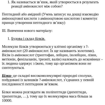
Як називається зв’язок, який утворюється в результать
реакції амінокислот між собою?
Пептидний або амідний (Учень записує на дошці взаємодію
амінооцтової кислоти з амінооцтовою кислотою і коментує
принци утворення пептидного зв’язку)
ІІІ. Вивчення нового матеріалу:
Будова і склад білків.
Молекули білків утворюються у клітині організму з ?-
амінокислот (20 амінокислот. Їх ще називають золотими).
Вісім із амінокислот (триптофан, лейцин, ізолейцин, лізин,
метіонін, фенілаланін, треоніт, валін) належать до
незамінних
–
їх людина одержує з їжею, тому що організмом вони не
синтезуються.
Білки-
це складні високомолекулярні природні сполуки,
побудовані із залишків ?-амінокислот, з’єднаних у певній
послідовності пептидним зв’язком.
Білки можна розглядати як поліпептиди (дипептиди,
трипептиди, …), тому що їх молекулярна маса більша за
10000.