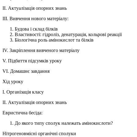
ІІ. Актуалізація опорних знань
ІІІ. Вивчення нового матеріалу:
Будова і склад білків
Властивості: гідроліз, денатурація, кольрові реакції
Біологічна роль амінокислот та білків
ІV. Закріплення вивченого матеріалу
V. Підбиття підсумків уроку
VI. Домашнє завдання
Хід уроку
І. Організація класу
ІІ. Актуалізація опорних знань
Евристична бесіда:
До якого типу сполук належать амінокислоти?
Нітрогеновмісні органічні сполуки