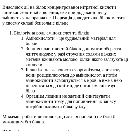
Внаслідок дії на білок концентрованої нітратної кислоти
виникає жовте забарвлення, яке при додаванні лугу
змінюється на оранжеве. Ця реація доводить що білок містить
у своєму складі бензольне кільце.
Біологічна роль амінокислот та білків
Амінокислоти – це будівельний матеріал для
білків.
Знання властивостей білків допомагає зберегти
життя людям: у разі отруєння солями важких
металів вживають молоко, білки якого зв’язують ці
сполуки.
Білки їжі не засвоюються організмом, спочатку
вони розщеплюються до амінокислот, а потім
амінокислоти всмоктуються в кров, а вже з нею
переносяться до клітин, де організм синтезує
білки.
Організм людини не здатний синтезувати
амінокислоти тому для поповнення їх запасу
потрібно вживати білкову їжу.
Можемо зробити висновок, що життя напевно не було б
можливим без білків.