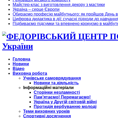
Майстер-клас з виготовлення декору з мастики
Україна – серце Європи
Обираємо професію майбутнього: як пройшов День в
Цифрова дидактика в дії: сучасні підходи до навчанн
Підбиваємо підсумки та впевнено крокуємо в майбут
України
Головна
Новини
Відео
Виховна робота
Учнівське самоврядування
Новини та діяльність
Інформаційні матеріали
Сторінки незламності
Пам’ятаємо! Перемагаємо!
Україна у Другій світовій війні
Протидія вербуванню молоді
Теми виховних уроків
Спортивні досягнення