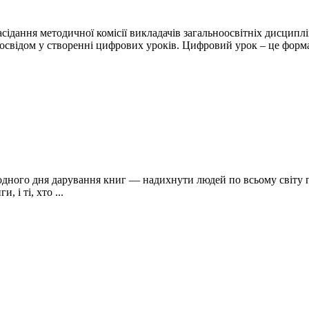
сідання методичної комісії викладачів загальноосвітніх дисципл
досвідом у створенні цифрових уроків. Цифровий урок – це форма 
ого дня дарування книг — надихнути людей по всьому світу под
 і ті, хто ...