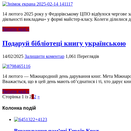
14 лютого 2025 року у Федорівському ЦПО відбулося чергове за
діяльності викладача» у формі майстер-класу. Колеги ділилися 
Читати далі »
Подаруй бібліотеці книгу українською
14/02/2025
Залишити коментар
1,061 Переглядів
14 лютого — Міжнародний день дарування книг. Мета Міжнародн
Вважається, що в цей день мають об’єднатися і ті, хто дарує книги,
Читати далі »
Сторінка 1 із 2
1
2
»
Колонка подій
Вшанування пам’яті Героїв Крут