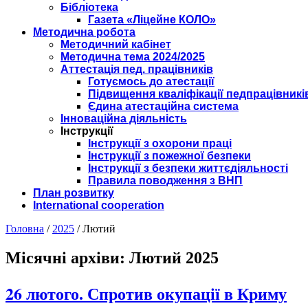
Бібліотека
Газета «Ліцейне КОЛО»
Методична робота
Методичний кабінет
Методична тема 2024/2025
Аттестація пед. працівників
Готуємось до атестації
Підвищення кваліфікації педпрацівникі
Єдина атестаційна система
Інноваційна діяльність
Інструкції
Інструкції з охорони праці
Інструкції з пожежної безпеки
Інструкції з безпеки життєдіяльності
Правила поводження з ВНП
План розвитку
International cooperation
Головна
/
2025
/
Лютий
Місячні архіви:
Лютий 2025
26 лютого. Спротив окупації в Криму