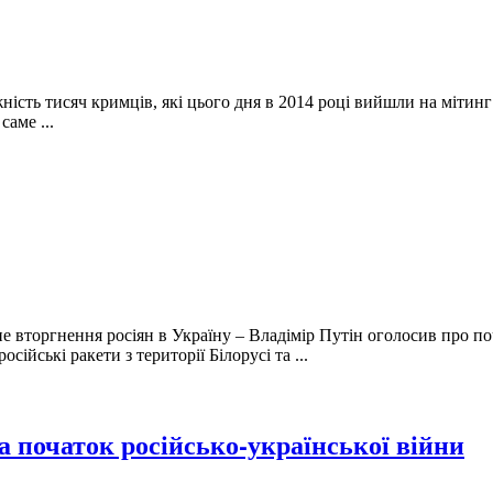
ість тисяч кримців, які цього дня в 2014 році вийшли на мітинг 
саме ...
 вторгнення росіян в Україну – Владімір Путін оголосив про поч
сійські ракети з території Білорусі та ...
та початок російсько-української війни