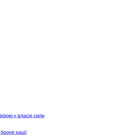
вірою у власні сили
броня нації