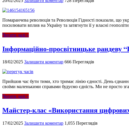
20/02/2025
Залишити коментар
728 Переглядів
Помаранчева революція та Революція Гідності показали, що укр
посилювати вплив на Україну та затягнути її у власні геополіти
Читати далі »
Інформаційно-просвітницьке рандеву “
18/02/2025
Залишити коментар
666 Переглядів
Прийшов час бути тими, хто тримає лінію єдності. День єднанн
своїми маленькими справами будуємо єдність. Ми не просто зга
Читати далі »
Майстер-клас «Використання цифрових т
17/02/2025
Залишити коментар
1,055 Переглядів