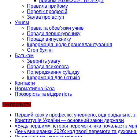
прийом 26.09.2024 10 З-УДЗ
Правила прийому
Перелік професій
Заява про вступ
Учням
Права та обов’язки учнів
Поради першокурснику
Поради випускнику
Інформація щодо працевлаштування
Стоп булінг
Батькам
Зверніть увагу
Поради психолога
Попередження суїциду
Інформація для батьків
Контакти
Нормативна база
Прозорість та відкритість
Не пропусти
Перший крок у професію: упевнено, відповідально, з 
Конституція України — основний закон держави
«Будь першим»: історія перемоги, яка почалася з мрії
День вишиванки 2026: код твоєї перемоги та духовна 
Реновація міського комфорту