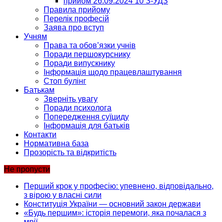
прийом 26.09.2024 10 З-УДЗ
Правила прийому
Перелік професій
Заява про вступ
Учням
Права та обов’язки учнів
Поради першокурснику
Поради випускнику
Інформація щодо працевлаштування
Стоп булінг
Батькам
Зверніть увагу
Поради психолога
Попередження суїциду
Інформація для батьків
Контакти
Нормативна база
Прозорість та відкритість
Не пропусти
Перший крок у професію: упевнено, відповідально,
з вірою у власні сили
Конституція України — основний закон держави
«Будь першим»: історія перемоги, яка почалася з
мрії