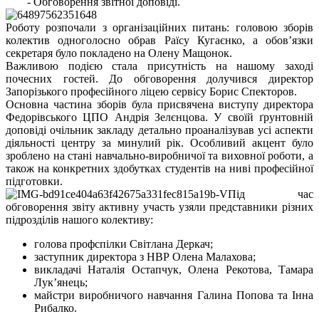
- Обговорення звітної доповіді.
Роботу розпочали з організаційних питань: головою зборів
колектив одноголосно обрав Раїсу Кугаєнко, а обов’язки
секретаря було покладено на Олену Мащонок.
Важливою подією стала присутність на нашому заході
почесних гостей. До обговорення долучився директор
Запорізького професійного ліцею сервісу Борис Спекторов.
Основна частина зборів була присвячена виступу директора
Федорівського ЦПО Андрія Зелєнцова. У своїй ґрунтовній
доповіді очільник закладу детально проаналізував усі аспекти
діяльності центру за минулий рік. Особливий акцент було
зроблено на стані навчально-виробничої та виховної роботи, а
також на конкретних здобутках студентів на ниві професійної
підготовки.
Під час
обговорення звіту активну участь узяли представники різних
підрозділів нашого колективу:
голова профспілки Світлана Деркач;
заступник директора з НВР Олена Малахова;
викладачі Наталія Остапчук, Олена Рекотова, Тамара
Лук’янець;
майстри виробничого навчання Галина Попова та Інна
Рибалко.