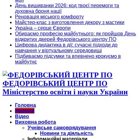
День вишиванки 2026: код твоєї перемоги та
духовна броня нації
Реновація міського комфорту
Майстер-клас з виготовлення декору з мастики
Україна – серце Європи
Обираємо професію майбутнього: як пройшов День
відкритих дверей Федорівського центру ПО
Цифрова дидактика в дії: сучасні підходи до
навчання у віртуальному середовищі
Підбиваємо підсумки та впевнено крокуємо в
майбутнє
ФЕДОРІВСЬКИЙ ЦЕНТР ПО
Міністерство освіти і науки України
Головна
Новини
Відео
Виховна робота
Учнівське самоврядування
Новини та діяльність
Інформаційні матеріали