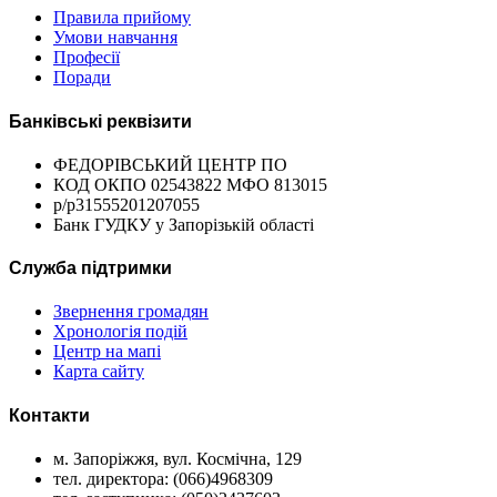
Правила прийому
Умови навчання
Професії
Поради
Банківські реквізити
ФЕДОРІВСЬКИЙ ЦЕНТР ПО
КОД ОКПО 02543822 МФО 813015
р/р31555201207055
Банк ГУДКУ у Запорізькій області
Служба підтримки
Звернення громадян
Хронологія подій
Центр на мапі
Карта сайту
Контакти
м. Запоріжжя, вул. Космічна, 129
тел. директора: (066)4968309