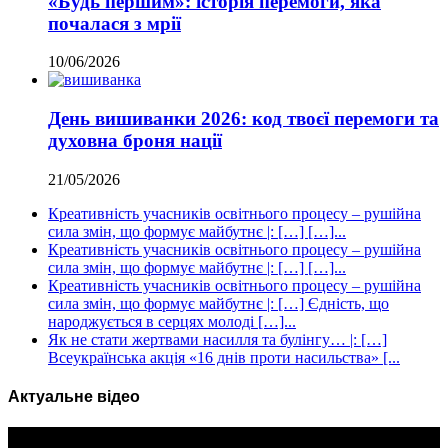
«Будь першим»: історія перемоги, яка
почалася з мрії
10/06/2026
День вишиванки 2026: код твоєї перемоги та
духовна броня нації
21/05/2026
Креативність учасників освітнього процесу – рушійна
сила змін, що формує майбутнє |: […] […]...
Креативність учасників освітнього процесу – рушійна
сила змін, що формує майбутнє |: […] […]...
Креативність учасників освітнього процесу – рушійна
сила змін, що формує майбутнє |: […] Єдність, що
народжується в серцях молоді […]...
Як не стати жертвами насилля та булінгу… |: […]
Всеукраїнська акція «16 днів проти насильства» [...
Актуальне відео