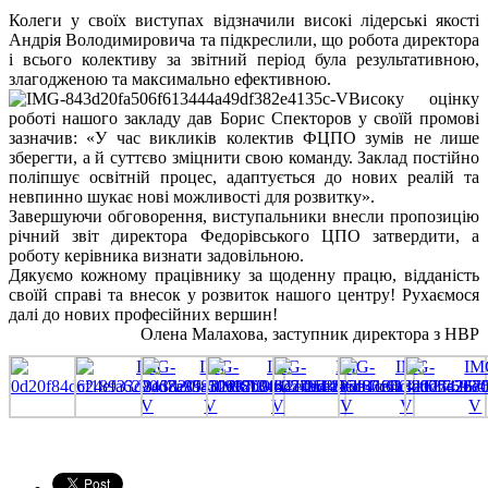
Колеги у своїх виступах відзначили високі лідерські якості
Андрія Володимировича та підкреслили, що робота директора
і всього колективу за звітний період була результативною,
злагодженою та максимально ефективною.
Високу оцінку
роботі нашого закладу дав Борис Спекторов у своїй промові
зазначив: «У час викликів колектив ФЦПО зумів не лише
зберегти, а й суттєво зміцнити свою команду. Заклад постійно
поліпшує освітній процес, адаптується до нових реалій та
невпинно шукає нові можливості для розвитку».
Завершуючи обговорення, виступальники внесли пропозицію
річний звіт директора Федорівського ЦПО затвердити, а
роботу керівника визнати задовільною.
Дякуємо кожному працівнику за щоденну працю, відданість
своїй справі та внесок у розвиток нашого центру! Рухаємося
далі до нових професійних вершин!
Олена Малахова, заступник директора з НВР