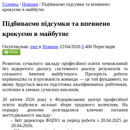
Головна
/
Новини
/
Підбиваємо підсумки та впевнено
крокуємо в майбутнє
Підбиваємо підсумки та впевнено
крокуємо в майбутнє
Опублікував:
user
в
Новини
22/04/2026
0
406 Переглядів
Розвиток сучасного закладу професійної освіти неможливий
без відкритого діалогу, системного аналізу результатів та
спільного бачення майбутнього. Прозорість роботи
керівництва та згуртованість команди — це той фундамент, на
якому будується якісна підготовка кваліфікованих робітників,
особливо в умовах сучасних викликів.
20 квітня 2026 року у Федорівському центрі професійної
освіти відбулися загальні збори трудового колективу. На
порядку денному розглядалися ключові питання
життєдіяльності закладу:
- Звіт директора ФЦПО за період роботи з 20.04.2025 до
20.04.2026.