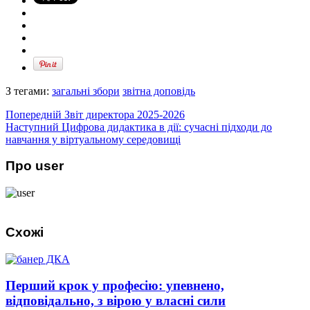
З тегами:
загальні збори
звітна доповідь
Попередній
Звіт директора 2025-2026
Наступний
Цифрова дидактика в дії: сучасні підходи до
навчання у віртуальному середовищі
Про user
Схожі
Перший крок у професію: упевнено,
відповідально, з вірою у власні сили