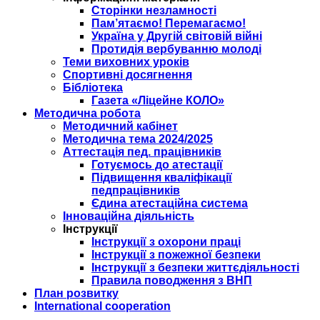
Сторінки незламності
Пам’ятаємо! Перемагаємо!
Україна у Другій світовій війні
Протидія вербуванню молоді
Теми виховних уроків
Спортивні досягнення
Бібліотека
Газета «Ліцейне КОЛО»
Методична робота
Методичний кабінет
Методична тема 2024/2025
Аттестація пед. працівників
Готуємось до атестації
Підвищення кваліфікації
педпрацівників
Єдина атестаційна система
Інноваційна діяльність
Інструкції
Інструкції з охорони праці
Інструкції з пожежної безпеки
Інструкції з безпеки життєдіяльності
Правила поводження з ВНП
План розвитку
International cooperation