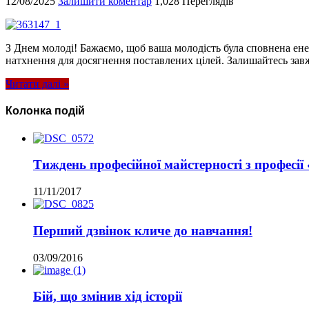
12/08/2025
Залишити коментар
1,028 Переглядів
З Днем молоді! Бажаємо, щоб ваша молодість була сповнена енер
натхнення для досягнення поставлених цілей. Залишайтесь зав
Читати далі »
Колонка подій
Тиждень професійної майстерності з професі
11/11/2017
Перший дзвінок кличе до навчання!
03/09/2016
Бій, що змінив хід історії