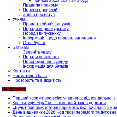
прийом 26.09.2024 10 З-УДЗ
Правила прийому
Перелік професій
Заява про вступ
Учням
Права та обов’язки учнів
Поради першокурснику
Поради випускнику
Інформація щодо працевлаштування
Стоп булінг
Батькам
Зверніть увагу
Поради психолога
Попередження суїциду
Інформація для батьків
Контакти
Нормативна база
Прозорість та відкритість
Не пропусти
Перший крок у професію: упевнено, відповідально, з 
Конституція України — основний закон держави
«Будь першим»: історія перемоги, яка почалася з мрії
День вишиванки 2026: код твоєї перемоги та духовна 
Реновація міського комфорту