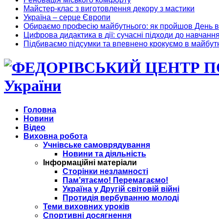
Майстер-клас з виготовлення декору з мастики
Україна – серце Європи
Обираємо професію майбутнього: як пройшов День в
Цифрова дидактика в дії: сучасні підходи до навчанн
Підбиваємо підсумки та впевнено крокуємо в майбут
України
Головна
Новини
Відео
Виховна робота
Учнівське самоврядування
Новини та діяльність
Інформаційні матеріали
Сторінки незламності
Пам’ятаємо! Перемагаємо!
Україна у Другій світовій війні
Протидія вербуванню молоді
Теми виховних уроків
Спортивні досягнення