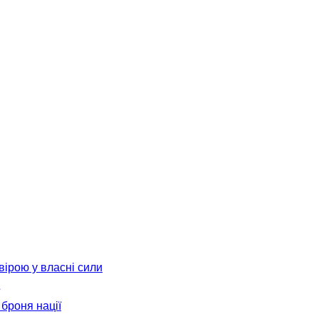
вірою у власні сили
броня нації