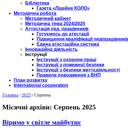
Бібліотека
Газета «Ліцейне КОЛО»
Методична робота
Методичний кабінет
Методична тема 2024/2025
Аттестація пед. працівників
Готуємось до атестації
Підвищення кваліфікації педпрацівникі
Єдина атестаційна система
Інноваційна діяльність
Інструкції
Інструкції з охорони праці
Інструкції з пожежної безпеки
Інструкції з безпеки життєдіяльності
Правила поводження з ВНП
План розвитку
International cooperation
Головна
/
2025
/
Серпень
Місячні архіви:
Серпень 2025
Віримо у світле майбутнє