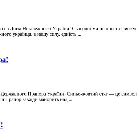
 всіх з Днем Незалежності України! Сьогодні ми не просто свят
ого українця, в нашу силу, єдність ...
ра!
м Державного Прапора України! Синьо-жовтий стяг — це символ св
аш Прапор завжди майорить над ...
!