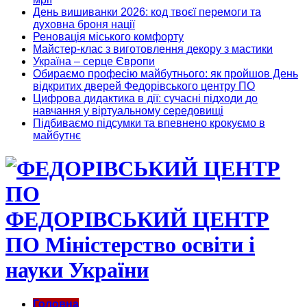
День вишиванки 2026: код твоєї перемоги та
духовна броня нації
Реновація міського комфорту
Майстер-клас з виготовлення декору з мастики
Україна – серце Європи
Обираємо професію майбутнього: як пройшов День
відкритих дверей Федорівського центру ПО
Цифрова дидактика в дії: сучасні підходи до
навчання у віртуальному середовищі
Підбиваємо підсумки та впевнено крокуємо в
майбутнє
ФЕДОРІВСЬКИЙ ЦЕНТР
ПО Міністерство освіти і
науки України
Головна