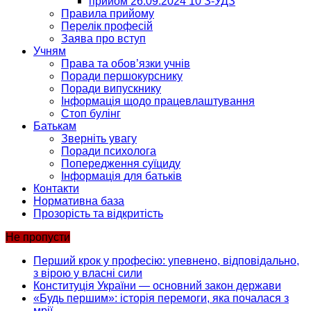
прийом 26.09.2024 10 З-УДЗ
Правила прийому
Перелік професій
Заява про вступ
Учням
Права та обов’язки учнів
Поради першокурснику
Поради випускнику
Інформація щодо працевлаштування
Стоп булінг
Батькам
Зверніть увагу
Поради психолога
Попередження суїциду
Інформація для батьків
Контакти
Нормативна база
Прозорість та відкритість
Не пропусти
Перший крок у професію: упевнено, відповідально,
з вірою у власні сили
Конституція України — основний закон держави
«Будь першим»: історія перемоги, яка почалася з
мрії