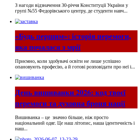
З нагоди відзначення 30-річчя Конституції України у
групі №55 Федорівського центру, де студенти навч...
«Будь першим»: історія перемоги,
яка почалася з мрії
Приємно, коли здобувачі освіти не лише успішно
опановують професію, а й готові розповідати про неї і...
День вишиванки 2026: код твоєї
перемоги та духовна броня нації
Вишиванка – це значно більше, ніж просто
національний одяг. Це наш літопис, наша ідентичність і
наш...