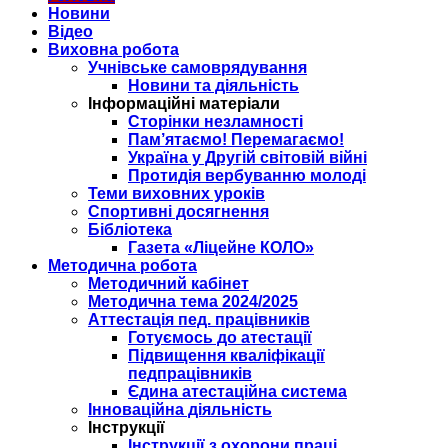
Новини
Відео
Виховна робота
Учнівське самоврядування
Новини та діяльність
Інформаційні матеріали
Сторінки незламності
Пам’ятаємо! Перемагаємо!
Україна у Другій світовій війні
Протидія вербуванню молоді
Теми виховних уроків
Спортивні досягнення
Бібліотека
Газета «Ліцейне КОЛО»
Методична робота
Методичний кабінет
Методична тема 2024/2025
Аттестація пед. працівників
Готуємось до атестації
Підвищення кваліфікації
педпрацівників
Єдина атестаційна система
Інноваційна діяльність
Інструкції
Інструкції з охорони праці