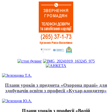
Плани уроків з предмета «Охорона праці» для
здобувачів освіти з професії «Кухар-кондитер»
Плани уроків з професії «Водій