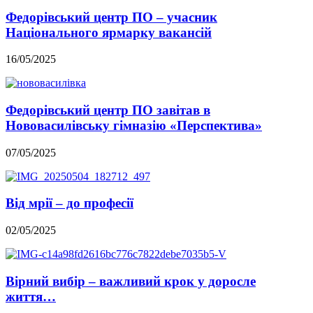
Федорівський центр ПО – учасник
Національного ярмарку вакансій
16/05/2025
Федорівський центр ПО завітав в
Нововасилівську гімназію «Перспектива»
07/05/2025
Від мрії – до професії
02/05/2025
Вірний вибір – важливий крок у доросле
життя…