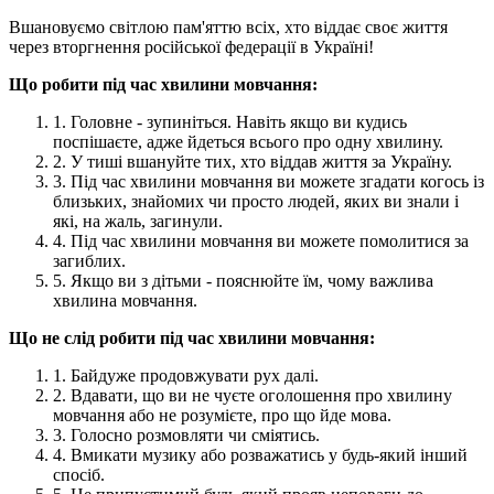
Вшановуємо світлою пам'яттю всіх, хто віддає своє життя
через вторгнення російської федерації в Україні!
Що робити під час хвилини мовчання:
1. Головне - зупиніться. Навіть якщо ви кудись
поспішаєте, адже йдеться всього про одну хвилину.
2. У тиші вшануйте тих, хто віддав життя за Україну.
3. Під час хвилини мовчання ви можете згадати когось із
близьких, знайомих чи просто людей, яких ви знали і
які, на жаль, загинули.
4. Під час хвилини мовчання ви можете помолитися за
загиблих.
5. Якщо ви з дітьми - пояснюйте їм, чому важлива
хвилина мовчання.
Що не слід робити під час хвилини мовчання:
1. Байдуже продовжувати рух далі.
2. Вдавати, що ви не чуєте оголошення про хвилину
мовчання або не розумієте, про що йде мова.
3. Голосно розмовляти чи сміятись.
4. Вмикати музику або розважатись у будь-який інший
спосіб.