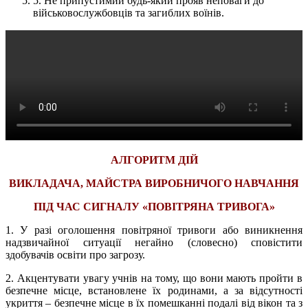
5. Не припустимий будь-який прояв неповаги до
військовослужбовців та загиблих воїнів.
АЛГОРИТМ ДІЙ
ВИКЛАДАЧА, МАЙСТРА ВИРОБНИЧОГО НАВЧАННЯ
ПІД ЧАС СИГНАЛУ «ПОВІТРЯНА ТРИВОГА»
1. У разі оголошення повітряної тривоги або виникнення
надзвичайної ситуації негайно (словесно) сповістити
здобувачів освіти про загрозу.
2. Акцентувати увагу учнів на тому, що вони мають пройти в
безпечне місце, встановлене їх родинами, а за відсутності
укриття – безпечне місце в їх помешканні подалі від вікон та з