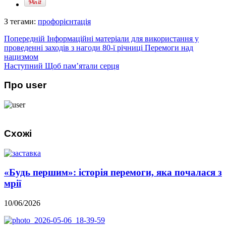
З тегами:
профорієнтація
Попередній
Інформаційні матеріали для використання у
проведенні заходів з нагоди 80-ї річниці Перемоги над
нацизмом
Наступний
Щоб пам’ятали серця
Про user
Схожі
«Будь першим»: історія перемоги, яка почалася з
мрії
10/06/2026