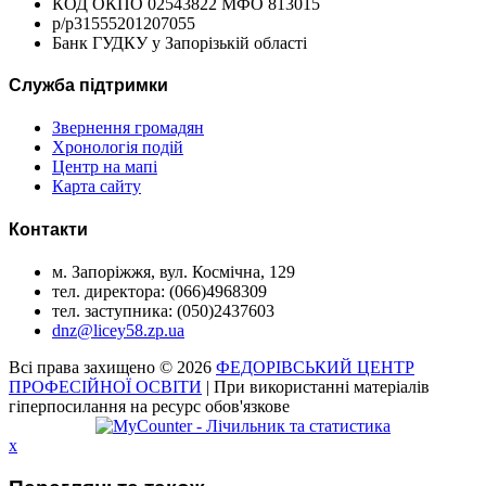
КОД ОКПО 02543822 МФО 813015
р/р31555201207055
Банк ГУДКУ у Запорізькій області
Служба підтримки
Звернення громадян
Хронологія подій
Центр на мапі
Карта сайту
Контакти
м. Запоріжжя, вул. Космічна, 129
тел. директора: (066)4968309
тел. заступника: (050)2437603
dnz@licey58.zp.ua
Всі права захищено © 2026
ФЕДОРІВСЬКИЙ ЦЕНТР
ПРОФЕСІЙНОЇ ОСВІТИ
| При використанні матеріалів
гіперпосилання на ресурс обов'язкове
x