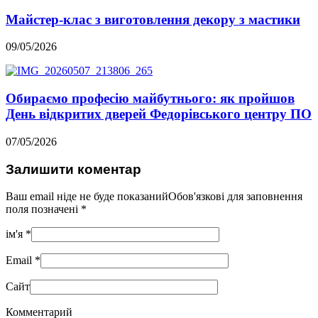
Майстер-клас з виготовлення декору з мастики
09/05/2026
Обираємо професію майбутнього: як пройшов
День відкритих дверей Федорівського центру ПО
07/05/2026
Залишити коментар
Ваш email ніде не буде показанийОбов'язкові для заповнення
поля позначені
*
ім'я
*
Email
*
Сайт
Комментарий