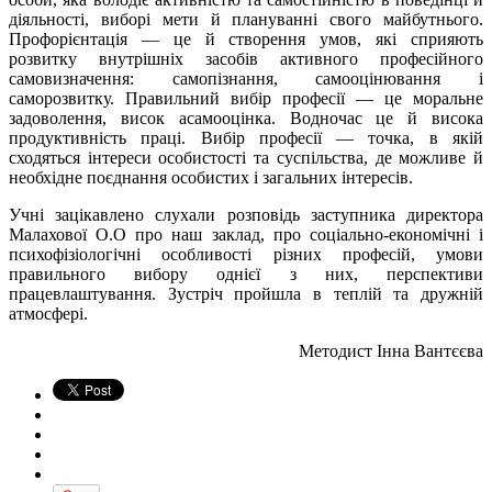
діяльності, виборі мети й плануванні свого майбутнього.
Профорієнтація — це й створення умов, які сприяють
розвитку внутрішніх засобів активного професійного
самовизначення: самопізнання, самооцінювання і
саморозвитку. Правильний вибір професії — це моральне
задоволення, висок асамооцінка. Водночас це й висока
продуктивність праці. Вибір професії — точка, в якій
сходяться інтереси особистості та суспільства, де можливе й
необхідне поєднання особистих і загальних інтересів.
Учні зацікавлено слухали розповідь заступника директора
Малахової О.О про наш заклад, про соціально-економічні і
психофізіологічні особливості різних професій, умови
правильного вибору однієї з них, перспективи
працевлаштування. Зустріч пройшла в теплій та дружній
атмосфері.
Методист Інна Вантєєва