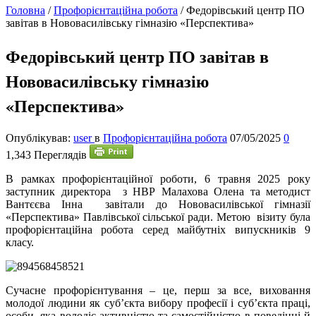
Головна
/
Профорієнтаційна робота
/
Федорівський центр ПО
завітав в Нововасилівську гімназію «Перспектива»
Федорівський центр ПО завітав в
Нововасилівську гімназію
«Перспектива»
Опублікував:
user
в
Профорієнтаційна робота
07/05/2025
0
1,343 Переглядів
В
рамках профорієнтаційної роботи, 6 травня 2025 року
заступник директора з НВР Малахова Олена та методист
Вантєєва Інна завітали до Нововасилівської гімназії
«Перспектива» Павлівської сільської ради. Метою візиту була
профорієнтаційна робота серед майбутніх випускників 9
класу.
Сучасне профорієнтування – це, перш за все, виховання
молодої людини як суб’єкта вибору професії і суб’єкта праці,
особи, яка володіє активністю та самостійністю в поведінці й