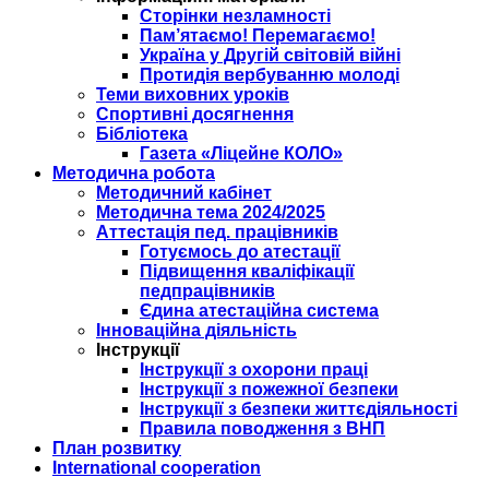
Сторінки незламності
Пам’ятаємо! Перемагаємо!
Україна у Другій світовій війні
Протидія вербуванню молоді
Теми виховних уроків
Спортивні досягнення
Бібліотека
Газета «Ліцейне КОЛО»
Методична робота
Методичний кабінет
Методична тема 2024/2025
Аттестація пед. працівників
Готуємось до атестації
Підвищення кваліфікації
педпрацівників
Єдина атестаційна система
Інноваційна діяльність
Інструкції
Інструкції з охорони праці
Інструкції з пожежної безпеки
Інструкції з безпеки життєдіяльності
Правила поводження з ВНП
План розвитку
International cooperation