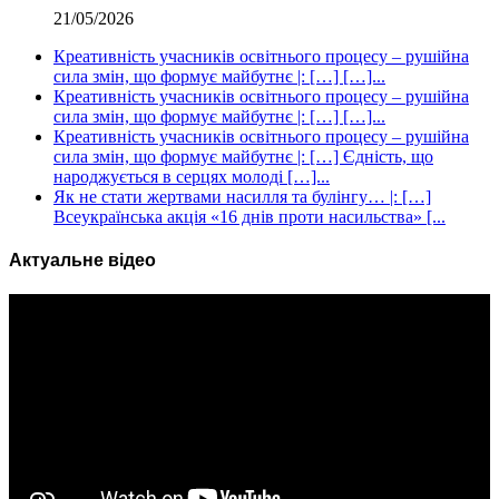
21/05/2026
Креативність учасників освітнього процесу – рушійна
сила змін, що формує майбутнє |: […] […]...
Креативність учасників освітнього процесу – рушійна
сила змін, що формує майбутнє |: […] […]...
Креативність учасників освітнього процесу – рушійна
сила змін, що формує майбутнє |: […] Єдність, що
народжується в серцях молоді […]...
Як не стати жертвами насилля та булінгу… |: […]
Всеукраїнська акція «16 днів проти насильства» [...
Актуальне відео