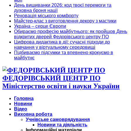
День вишиванки 2026: код твоєї перемоги та
духовна броня нації
Реновація міського комфорту
Майстер-клас з виготовлення декору з мастики
Україна – серце Європи
Обираємо професію майбутнього: як пройшов День
відкритих дверей Федорівського центру ПО
Цифрова дидактика в дії: сучасні підходи до
навчання у віртуальному середовищі
Підбиваємо підсумки та впевнено крокуємо в
майбутнє
ФЕДОРІВСЬКИЙ ЦЕНТР ПО
Міністерство освіти і науки України
Головна
Новини
Відео
Виховна робота
Учнівське самоврядування
Новини та діяльність
Інформаційні матеріали