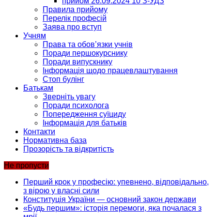
прийом 26.09.2024 10 З-УДЗ
Правила прийому
Перелік професій
Заява про вступ
Учням
Права та обов’язки учнів
Поради першокурснику
Поради випускнику
Інформація щодо працевлаштування
Стоп булінг
Батькам
Зверніть увагу
Поради психолога
Попередження суїциду
Інформація для батьків
Контакти
Нормативна база
Прозорість та відкритість
Не пропусти
Перший крок у професію: упевнено, відповідально,
з вірою у власні сили
Конституція України — основний закон держави
«Будь першим»: історія перемоги, яка почалася з
мрії