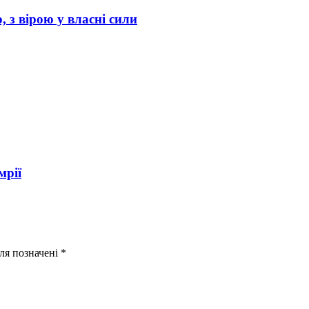
 з вірою у власні сили
мрії
оля позначені
*