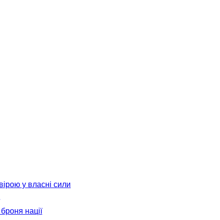
вірою у власні сили
броня нації