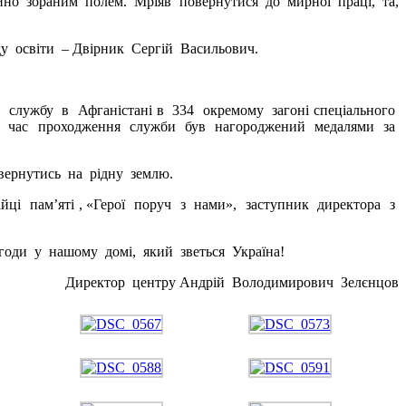
но зораним полем. Мріяв повернутися до мирної праці, та,
ду освіти – Двірник Сергій Васильович.
службу в Афганістані в 334 окремому загоні спеціального
 За час проходження служби був нагороджений медалями за
вернутись на рідну землю.
і пам’яті , «Герої поруч з нами», заступник директора з
годи у нашому домі, який зветься Україна!
Директор центру Андрій Володимирович Зелєнцов