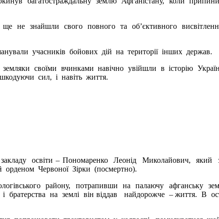
 покинув багатостраждальну землю Афганістану, коли припин
 ще не знайшли свого повного та об’єктивного висвітленн
и учасників бойових дій на території інших держав.
ші земляки своїми вчинками навічно увійшли в історію Украї
шкодуючи сил, і навіть життя.
акладу освіти – Пономаренко Леонід Миколайович, який за
й орденом Червоної Зірки (посмертно).
логівського району, потрапивши на палаючу афганську зем
у і братерства на землі він віддав найдорожче – життя. В о