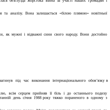
илася безглузда жорстока війна за участі наших громадян і
я та аналізу. Вона залишається «білою плямою» новітньої
ни, як мужні і відважні сини свого народу. Вони достойно
гинув під час виконання інтернаціонального обов’язку в
лю, всім серцем прийняв її біль і до останнього подиху
станній день січня 1988 року тяжко пораненого в одному з