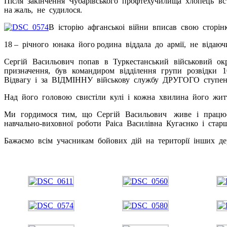
Після закінчення Чубарівського профтехучилища хлопець в
на жаль, не судилося.
В історію афганськоі війни вписав свою сторін
18 – річного юнака його родина віддала до армії, не відаю
Сергій Васильович попав в Туркестанський військовий окр
призначення, був командиром відділення групи розвідки 
Відвагу і за ВІДМІННУ військову службу ДРУГОГО ступен
Над його головою свистіли кулі і кожна хвилина його жит
Ми гордимося тим, що Сергій Васильович живе і працює по
навчально-виховної роботи Раіса Василівна Кугаєнко і стар
Бажаємо всім учасникам бойових дій на території інших де