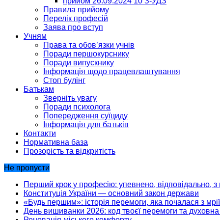
прийом 26.09.2024 10 З-УДЗ
Правила прийому
Перелік професій
Заява про вступ
Учням
Права та обов’язки учнів
Поради першокурснику
Поради випускнику
Інформація щодо працевлаштування
Стоп булінг
Батькам
Зверніть увагу
Поради психолога
Попередження суїциду
Інформація для батьків
Контакти
Нормативна база
Прозорість та відкритість
Не пропусти
Перший крок у професію: упевнено, відповідально, з 
Конституція України — основний закон держави
«Будь першим»: історія перемоги, яка почалася з мрії
День вишиванки 2026: код твоєї перемоги та духовна 
Реновація міського комфорту