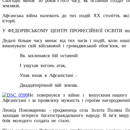
С
ьогодні минає 30 років з того часу, як останній солдат
земляків.
Афганська війна належить до тих подій ХХ століття, які
історії.
У ФЕДОРІВСЬКОМУ ЦЕНТРІ ПРОФЕСІЙНОЇ ОСВІТИ вшанувал
Дедалі більше часу минає від тих часів і подій, коли на
виконували свій військовий і громадянський обов’язок, не 
Як захлинався бій останній
І ущухав вогонь атак,
Упав юнак в Афганістані -
Двадцятирічний мій земляк.
Не повернувся з війни і випускник нашого з
Афганістані і за проявлену мужність і героїзм нагороджени
Леонід Пономаренко – уродженець села Золота Поляна По
захищав інтереси багатостраждального народу. В ім’я мир
боїв молодого солдата не стало.