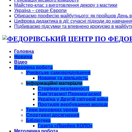
Майстер-клас з виготовлення декору з мастики
Україна – серце Європи
Обираємо професію майбутнього: як пройшов День в
Цифрова дидактика в дії: сучасні підходи до навчанн
Підбиваємо підсумки та впевнено крокуємо в майбут
ФЕДОРІ
Головна
Новини
Відео
Виховна робота
Учнівське самоврядування
Новини та діяльність
Інформаційні матеріали
Сторінки незламності
Пам’ятаємо! Перемагаємо!
Україна у Другій світовій війні
Протидія вербуванню молоді
Теми виховних уроків
Спортивні досягнення
Бібліотека
Газета «Ліцейне КОЛО»
Методична робота