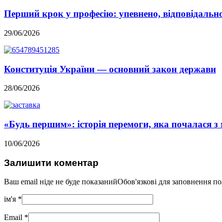
Перший крок у професію: упевнено, відповідально,
29/06/2026
Конституція України — основний закон держави
28/06/2026
«Будь першим»: історія перемоги, яка почалася з 
10/06/2026
Залишити коментар
Ваш email ніде не буде показанийОбов'язкові для заповнення п
ім'я
*
Email
*