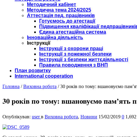
Методичний кабінет
Методична тема 2024/2025
Аттестація пед. працівників
Готуємось до атестації
Підвищення кваліфікації педпрацівникі
Єдина атестаційна система
Інноваційна діяльність
Інструкції
Інструкції з охорони праці
Інструкції з пожежної безпеки
Інструкції з безпеки життєдіяльності
Правила поводження з ВНП
План розвитку
International cooperation
Головна
/
Виховна робота
/
30 років по тому: вшановуємо пам’ят
30 років по тому: вшановуємо пам’ять п
Опублікував:
user
в
Виховна робота
,
Новини
15/02/2019
0
1,692