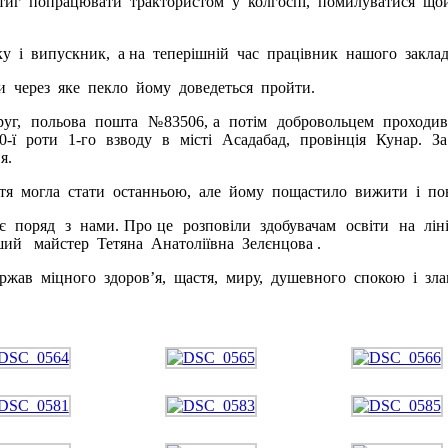
стиг попрацювати трактористом у колгоспі, помилуватися щой
ку і випускник, а на теперішній час працівник нашого закла
чи через яке пекло йому доведеться пройти.
уг, польова пошта №83506, а потім добровольцем проходив 
10-ї роти 1-го взводу в місті Асадабад, провінція Кунар.
я.
тя могла стати останньою, але йому пощастило вижити і по
ряд з нами. Про це розповіли здобувачам освіти на лінійц
ший майстер Тетяна Анатоліївна Зелєнцова .
ржав міцного здоров’я, щастя, миру, душевного спокою і зла