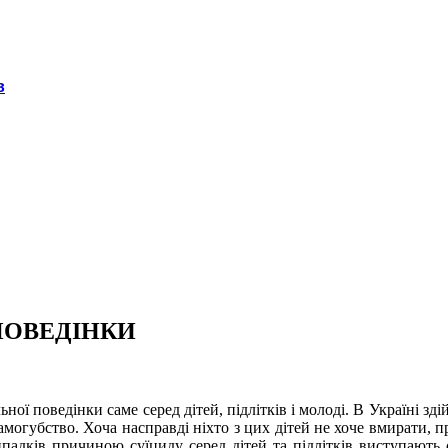
в
ПОВЕДІНКИ
ої поведінки саме серед дітей, підлітків і молоді. В Україні зді
самогубство. Хоча насправді ніхто з цих дітей не хоче вмирати, 
ипадків причиною суїциду серед дітей та підлітків виступають 