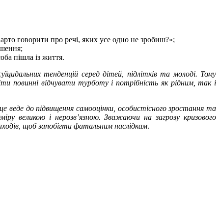
варто говорити про речі, яких усе одно не зробиш?»;
ушення;
оба пішла із життя.
цидальних тенденцій серед дітей, підлітків та молоді. Тому
ти повинні відчувати турботу і потрібність як рідним, так і
е веде до підвищення самооцінки, особистісного зростання та
іру великою і нерозв’язною. Зважаючи на загрозу кризового
заходів, щоб запобігти фатальним наслідкам
.