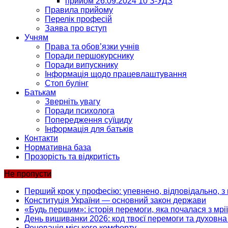
прийом 26.09.2024 10 З-УДЗ
Правила прийому
Перелік професій
Заява про вступ
Учням
Права та обов’язки учнів
Поради першокурснику
Поради випускнику
Інформація щодо працевлаштування
Стоп булінг
Батькам
Зверніть увагу
Поради психолога
Попередження суїциду
Інформація для батьків
Контакти
Нормативна база
Прозорість та відкритість
Не пропусти
Перший крок у професію: упевнено, відповідально, з 
Конституція України — основний закон держави
«Будь першим»: історія перемоги, яка почалася з мрії
День вишиванки 2026: код твоєї перемоги та духовна 
Реновація міського комфорту