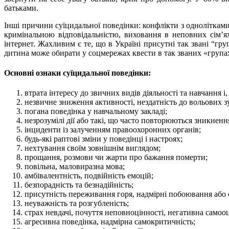
батьками.
Інші причини суїцидальної поведінки: конфлікти з однолітками
кримінальною відповідальністю, виховання в неповних сім’ях
інтернет. Жахливим є те, що в Україні присутні так звані “гру
дитина може обирати у соцмережах квести в так званих «групах
Основні ознаки суїцидальної поведінки:
втрата інтересу до звичних видів діяльності та навчання і,
незвичне зниження активності, нездатність до вольових з
погана поведінка у навчальному закладі;
незрозумілі дії або такі, що часто повторюються зникнен
інциденти із залученням правоохоронних органів;
будь-які раптові зміни у поведінці і настроях;
нехтування своїм зовнішнім виглядом;
прощання, розмови чи жарти про бажання померти;
повільна, маловиразна мова;
амбівалентність, подвійність емоцій;
безпорадність та безнадійність;
присутність переживання горя, надмірні побоювання або с
неуважність та розгубленість;
страх невдачі, почуття неповноцінності, негативна самооц
агресивна поведінка, надмірна самокритичність;