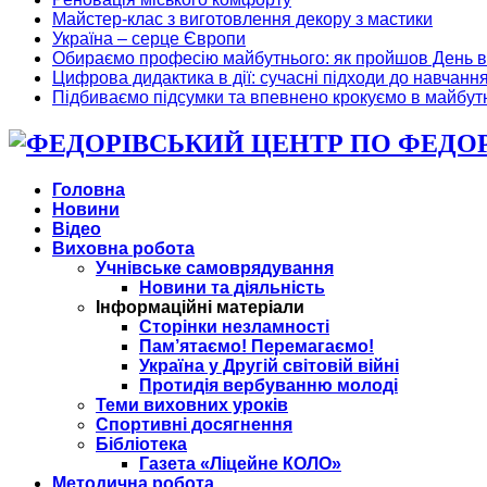
Майстер-клас з виготовлення декору з мастики
Україна – серце Європи
Обираємо професію майбутнього: як пройшов День в
Цифрова дидактика в дії: сучасні підходи до навчанн
Підбиваємо підсумки та впевнено крокуємо в майбут
ФЕДОРІ
Головна
Новини
Відео
Виховна робота
Учнівське самоврядування
Новини та діяльність
Інформаційні матеріали
Сторінки незламності
Пам’ятаємо! Перемагаємо!
Україна у Другій світовій війні
Протидія вербуванню молоді
Теми виховних уроків
Спортивні досягнення
Бібліотека
Газета «Ліцейне КОЛО»
Методична робота