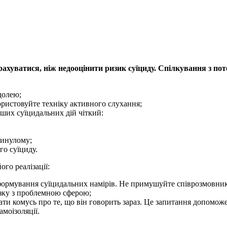
ахуватися, ніж недооцінити ризик суїциду. Спілкування з по
 долею;
ористовуйте техніку активного слухання;
ьших суїцидальних дій чіткий:
минулому;
го суїциду.
го реалізації:
формування суїцидальних намірів. Не примушуйте співрозмовника
язку з проблемною сферою;
ати комусь про те, що він говорить зараз. Це запитання допомо
моізоляції.