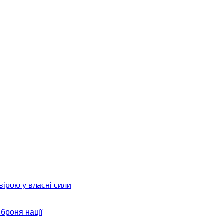
вірою у власні сили
броня нації