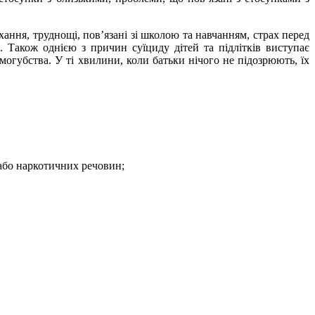
ання, труднощі, пов’язані зі школою та навчанням, страх перед
. Також однією з причин суїциду дітей та підлітків виступає
амогубства. У ті хвилини, коли батьки нічого не підозрюють, їх
 або наркотичних речовин;