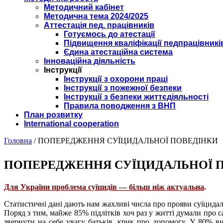
Методичний кабінет
Методична тема 2024/2025
Аттестація пед. працівників
Готуємось до атестації
Підвищення кваліфікації педпрацівникі
Єдина атестаційна система
Інноваційна діяльність
Інструкції
Інструкції з охорони праці
Інструкції з пожежної безпеки
Інструкції з безпеки життєдіяльності
Правила поводження з ВНП
План розвитку
International cooperation
Головна
/
ПОПЕРЕДЖЕННЯ СУЇЦИДАЛЬНОЇ ПОВЕДІНКИ
ПОПЕРЕДЖЕННЯ СУЇЦИДАЛЬНОЇ 
Для України проблема суїцидів — більш ніж актуальна
.
С
татистичні дані дають нам жахливі числа про прояви суїцидальн
Поряд з тим, майже 85% підлітків хоч раз у житті думали про 
звернути на себе увагу батьків, крик про допомогу. У 80% в