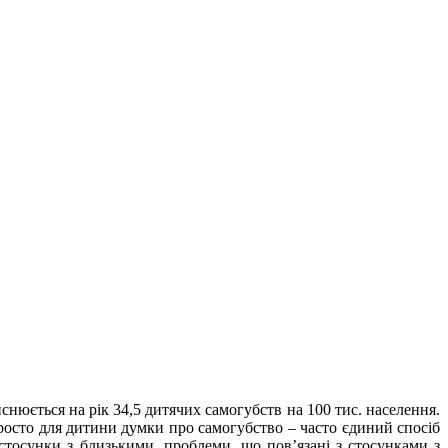
йснюється на рік 34,5 дитячих самогубств на 100 тис. населення.
просто для дитини думки про самогубство – часто єдиний спосіб
стосунки з близькими, проблеми, що пов’язані з стосунками з