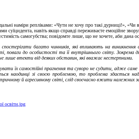
дальні наміри репліками: «Чути не хочу про такі дурниці!», «Чи 
ами суїцидента, навіть якщо справді переживаєте емоційне звор
стимість самогубства; повідомте лише, що не хочете, аби дана ос
постерігати багато чинників, які впливають на виникнення суї
, поваги до особистості та її внутрішнього світу. Зокрема ді
оче лише втекти від деяких обставин, які вважає нестерпними.
ати їх самостійні прагнення та суворо не судити, адже саме ц
ься наодинці зі своєю проблемою, то проблема здається надм
нтричному й агресивному світі, слід своєчасно вжити належних 