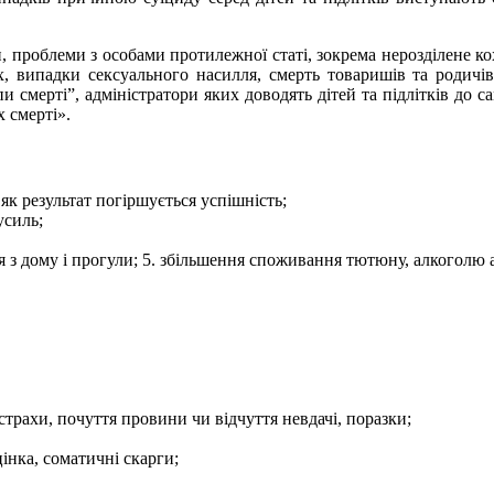
, проблеми з особами протилежної статі, зокрема нерозділене кох
, випадки сексуального насилля, смерть товаришів та родичів
пи смерті”, адміністратори яких доводять дітей та підлітків до с
 смерті».
 як результат погіршується успішність;
усиль;
ня з дому і прогули; 5. збільшення споживання тютюну, алкоголю
трахи, почуття провини чи відчуття невдачі, поразки;
інка, соматичні скарги;