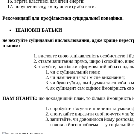
втрата властивої для дітей енергії;
порушення сну, зміну апетиту або ваги.
Рекомендації для профілактики суїцидальної поведінки.
ШАНОВНІ БАТЬКИ
не нехтуйте суїцидальні висловлювання, адже краще перестр
планом:
висловте свою зацікавленість особистістю і її
ставте запитання прямо, щиро і спокійно, вик
з’ясуйте, наскільки сформований образ подал
чи є суїцидальний план;
чи намічений час і місце виконання;
чи були суїцидальні думки та спроби в 
як суїцидент сам оцінює ймовірність сво
ПАМ’ЯТАЙТЕ:
що докладніший план, то більша ймовірність йо
спробуйте з’ясувати причини та умови 
спонукайте виразити свої почуття у зв’
запитайте, чи доводилося йому розповід
головна його проблема — у соціальній са