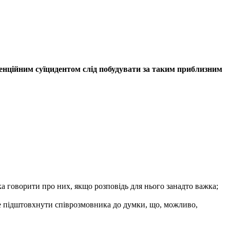
тенційним суїцидентом слід побудувати за таким приблизним
 говорити про них, якщо розповідь для нього занадто важка;
же підштовхнути співрозмовника до думки, що, можливо,