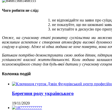
Чого робити не слід:
не відповідайте на заяви про суїци
не показуйте, що ви шоковані заяв
не вступайте в дискусію про припу
Отже, на сучасному етапі розвитку суспільства ми можемо с
важливим аспектом є створення атмосфери високої духовності
соціуму в цілому. Адже ні одна людина не хоче померти, вона х
Батькам потрібно демонструвати свою любов дітям, підтримув
успішності власної життєдіяльності. Коли людина залишаєт
психоемоційного стану для будь-якої дитини у сучасному егоце
Колонка подій
Берегиня роду українського
19/11/2020