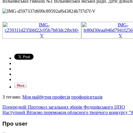
Вільнянської гімназії №1 Вільнянської міської ради. Діти дізна
З тегами:
Моя майбутня професія
профорієнтація
Попередній
Протокол загальних зборів Федорівського ЦПО
Наступний
Вітаємо переможця обласного творчого конкурсу “
Про user