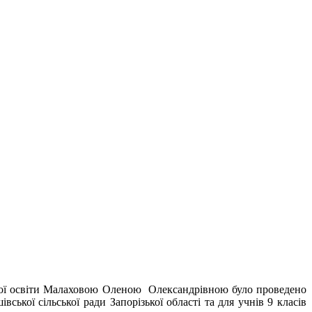
йної освіти Малаховою Оленою Олександрівною було проведено
кої сільської ради Запорізької області та для учнів 9 класів