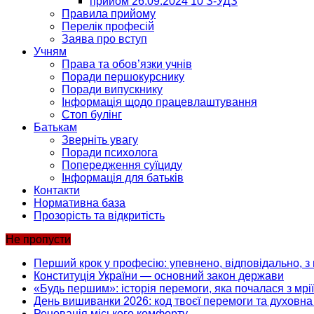
прийом 26.09.2024 10 З-УДЗ
Правила прийому
Перелік професій
Заява про вступ
Учням
Права та обов’язки учнів
Поради першокурснику
Поради випускнику
Інформація щодо працевлаштування
Стоп булінг
Батькам
Зверніть увагу
Поради психолога
Попередження суїциду
Інформація для батьків
Контакти
Нормативна база
Прозорість та відкритість
Не пропусти
Перший крок у професію: упевнено, відповідально, з 
Конституція України — основний закон держави
«Будь першим»: історія перемоги, яка почалася з мрії
День вишиванки 2026: код твоєї перемоги та духовна 
Реновація міського комфорту