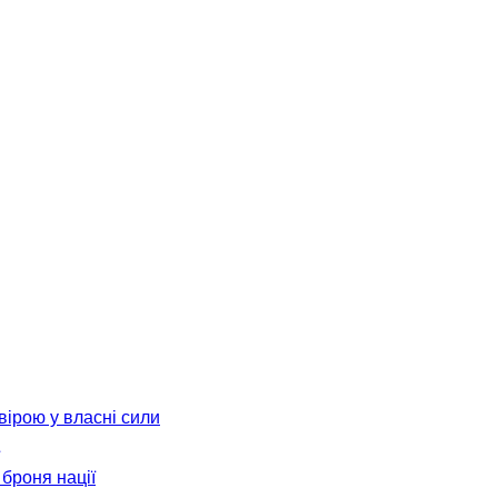
вірою у власні сили
броня нації