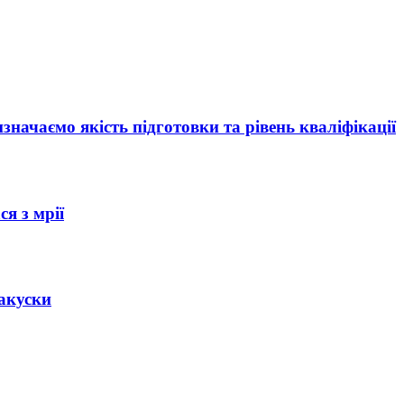
начаємо якість підготовки та рівень кваліфікації
я з мрії
закуски