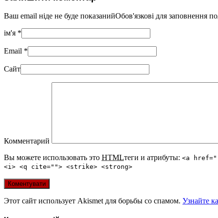
Ваш email ніде не буде показанийОбов'язкові для заповнення п
ім'я
*
Email
*
Сайт
Комментарий
Вы можете использовать это
HTML
теги и атрибуты:
<a href="
<i> <q cite=""> <strike> <strong>
Этот сайт использует Akismet для борьбы со спамом.
Узнайте к