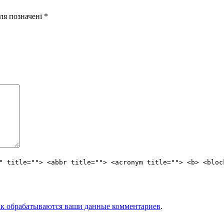
оля позначені
*
" title=""> <abbr title=""> <acronym title=""> <b> <bloc
ак обрабатываются ваши данные комментариев
.