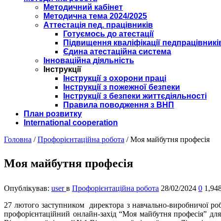
Методичний кабінет
Методична тема 2024/2025
Аттестація пед. працівників
Готуємось до атестації
Підвищення кваліфікації педпрацівникі
Єдина атестаційна система
Інноваційна діяльність
Інструкції
Інструкції з охорони праці
Інструкції з пожежної безпеки
Інструкції з безпеки життєдіяльності
Правила поводження з ВНП
План розвитку
International cooperation
Головна
/
Профорієнтаційна робота
/
Моя майбутня професія
Моя майбутня професія
Опублікував:
user
в
Профорієнтаційна робота
28/02/2024
0
1,94
27 лютого заступником директора з навчально-виробничої ро
профорієнтаційний онлайн-захід “Моя майбутня професія” для 