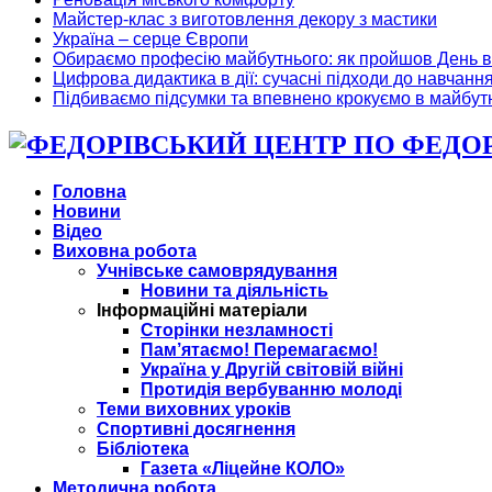
Майстер-клас з виготовлення декору з мастики
Україна – серце Європи
Обираємо професію майбутнього: як пройшов День в
Цифрова дидактика в дії: сучасні підходи до навчанн
Підбиваємо підсумки та впевнено крокуємо в майбут
ФЕДОРІ
Головна
Новини
Відео
Виховна робота
Учнівське самоврядування
Новини та діяльність
Інформаційні матеріали
Сторінки незламності
Пам’ятаємо! Перемагаємо!
Україна у Другій світовій війні
Протидія вербуванню молоді
Теми виховних уроків
Спортивні досягнення
Бібліотека
Газета «Ліцейне КОЛО»
Методична робота