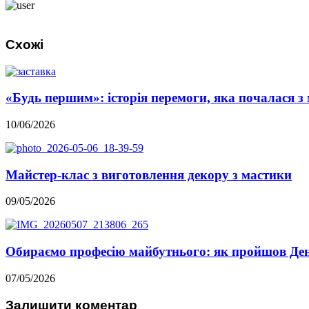
Схожі
«Будь першим»: історія перемоги, яка почалася з 
10/06/2026
Майстер-клас з виготовлення декору з мастики
09/05/2026
Обираємо професію майбутнього: як пройшов Ден
07/05/2026
Залишити коментар