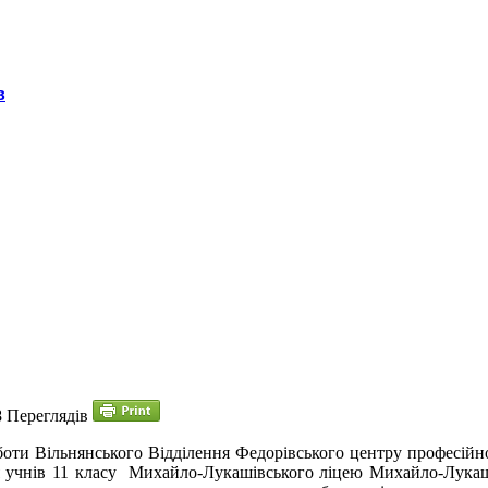
в
8 Переглядів
боти Вільнянського Відділення Федорівського центру професі
учнів 11 класу Михайло-Лукашівського ліцею Михайло-Лукашівсь