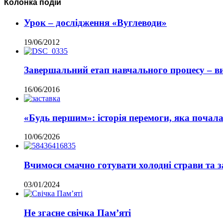
Колонка подій
Урок – дослідження «Вуглеводи»
19/06/2012
Завершальний етап навчального процесу – виз
16/06/2016
«Будь першим»: історія перемоги, яка почалас
10/06/2026
Вчимося смачно готувати холодні страви та 
03/01/2024
Не згасне свічка Пам’яті