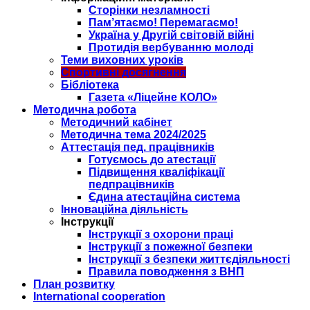
Сторінки незламності
Пам’ятаємо! Перемагаємо!
Україна у Другій світовій війні
Протидія вербуванню молоді
Теми виховних уроків
Спортивні досягнення
Бібліотека
Газета «Ліцейне КОЛО»
Методична робота
Методичний кабінет
Методична тема 2024/2025
Аттестація пед. працівників
Готуємось до атестації
Підвищення кваліфікації
педпрацівників
Єдина атестаційна система
Інноваційна діяльність
Інструкції
Інструкції з охорони праці
Інструкції з пожежної безпеки
Інструкції з безпеки життєдіяльності
Правила поводження з ВНП
План розвитку
International cooperation