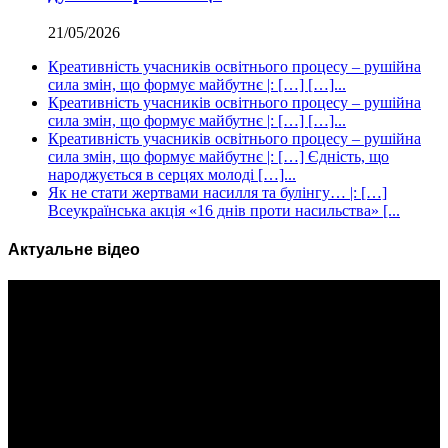
21/05/2026
Креативність учасників освітнього процесу – рушійна
сила змін, що формує майбутнє |: […] […]...
Креативність учасників освітнього процесу – рушійна
сила змін, що формує майбутнє |: […] […]...
Креативність учасників освітнього процесу – рушійна
сила змін, що формує майбутнє |: […] Єдність, що
народжується в серцях молоді […]...
Як не стати жертвами насилля та булінгу… |: […]
Всеукраїнська акція «16 днів проти насильства» [...
Актуальне відео