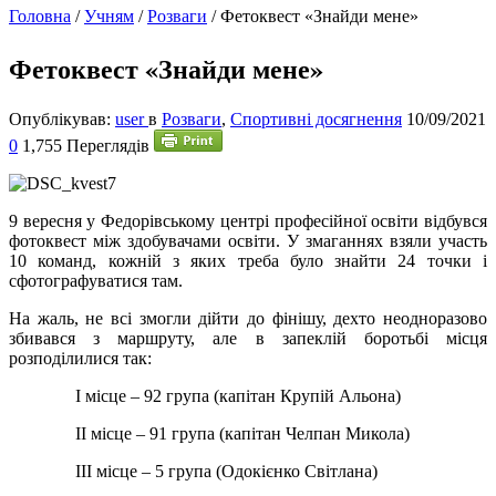
Головна
/
Учням
/
Розваги
/
Фетоквест «Знайди мене»
Фетоквест «Знайди мене»
Опублікував:
user
в
Розваги
,
Спортивні досягнення
10/09/2021
0
1,755 Переглядів
9
вересня у Федорівському центрі професійної освіти відбувся
фотоквест між здобувачами освіти. У змаганнях взяли участь
10 команд, кожній з яких треба було знайти 24 точки і
сфотографуватися там.
На жаль, не всі змогли дійти до фінішу, дехто неодноразово
збивався з маршруту, але в запеклій боротьбі місця
розподілилися так:
І місце – 92 група (капітан Крупій Альона)
ІІ місце – 91 група (капітан Челпан Микола)
ІІІ місце – 5 група (Одокієнко Світлана)