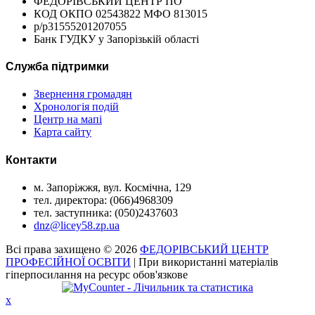
ФЕДОРІВСЬКИЙ ЦЕНТР ПО
КОД ОКПО 02543822 МФО 813015
р/р31555201207055
Банк ГУДКУ у Запорізькій області
Служба підтримки
Звернення громадян
Хронологія подій
Центр на мапі
Карта сайту
Контакти
м. Запоріжжя, вул. Космічна, 129
тел. директора: (066)4968309
тел. заступника: (050)2437603
dnz@licey58.zp.ua
Всі права захищено © 2026
ФЕДОРІВСЬКИЙ ЦЕНТР
ПРОФЕСІЙНОЇ ОСВІТИ
| При використанні матеріалів
гіперпосилання на ресурс обов'язкове
x