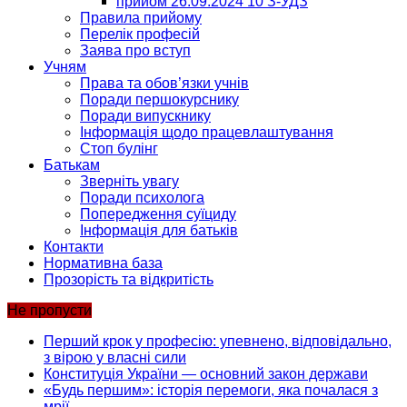
прийом 26.09.2024 10 З-УДЗ
Правила прийому
Перелік професій
Заява про вступ
Учням
Права та обов’язки учнів
Поради першокурснику
Поради випускнику
Інформація щодо працевлаштування
Стоп булінг
Батькам
Зверніть увагу
Поради психолога
Попередження суїциду
Інформація для батьків
Контакти
Нормативна база
Прозорість та відкритість
Не пропусти
Перший крок у професію: упевнено, відповідально,
з вірою у власні сили
Конституція України — основний закон держави
«Будь першим»: історія перемоги, яка почалася з
мрії