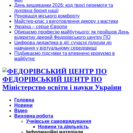
День вишиванки 2026: код твоєї перемоги та
духовна броня нації
Реновація міського комфорту
Майстер-клас з виготовлення декору з мастики
Україна – серце Європи
Обираємо професію майбутнього: як пройшов День
відкритих дверей Федорівського центру ПО
Цифрова дидактика в дії: сучасні підходи до
навчання у віртуальному середовищі
Підбиваємо підсумки та впевнено крокуємо в
майбутнє
ФЕДОРІВСЬКИЙ ЦЕНТР ПО
Міністерство освіти і науки України
Головна
Новини
Відео
Виховна робота
Учнівське самоврядування
Новини та діяльність
Інформаційні матеріали