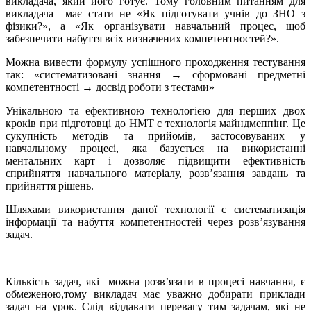
викладача, який його готує. Тому головним питанням для
викладача має стати не «Як підготувати учнів до ЗНО з
фізики?», а «Як організувати навчальний процес, щоб
забезпечити набуття всіх визначених компетентностей?».
Можна вивести формулу успішного проходження тестування
так: «систематизовані знання → сформовані предметні
компетентності → досвід роботи з тестами»
Унікальною та ефективною технологією для перших двох
кроків при підготовці до НМТ є технологія майндмеппінг. Це
сукупність методів та прийомів, застосовуваних у
навчальному процесі, яка базується на використанні
ментальних карт і дозволяє підвищити ефективність
сприйняття навчального матеріалу, розв’язання завдань та
прийняття рішень.
Шляхами використання даної технології є систематизація
інформації та набуття компетентностей через розв’язування
задач.
Кількість задач, які можна розв’язати в процесі навчання, є
обмеженою,тому викладач має уважно добирати приклади
задач на урок. Слід віддавати перевагу тим задачам, які не