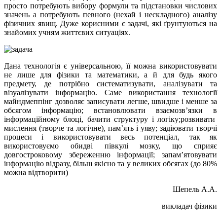
просто потребують вибору формули та підстановки числових
значень а потребують певного (нехай і нескладного) аналізу
фізичних явищ. Дуже корисними є задачі, які ґрунтуються на
знайомих учням життєвих ситуаціях.
Дана технологія є універсальною, її можна використовувати
не лише для фізики та математики, а й для будь якого
предмету, де потрібно систематизувати, аналізувати та
візуалізувати інформацію. Саме використання технології
майндмеппінг дозволяє записувати легше, швидше і менше за
обсягом інформацію; встановлювати взаємозв’язки в
інформаційному блоці, бачити структуру і логіку;розвивати
мислення (творче та логічне), пам’ять і уяву; задіювати творчі
процеси і використовувати весь потенціал, так як
використовуємо обидві півкулі мозку, що сприяє
довгостроковому збереженню інформації; запам’ятовувати
інформацію відразу, більш якісно та у великих обсягах (до 80%
можна відтворити)
Шепель А.А.
викладач фізики