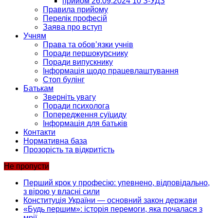
прийом 26.09.2024 10 З-УДЗ
Правила прийому
Перелік професій
Заява про вступ
Учням
Права та обов’язки учнів
Поради першокурснику
Поради випускнику
Інформація щодо працевлаштування
Стоп булінг
Батькам
Зверніть увагу
Поради психолога
Попередження суїциду
Інформація для батьків
Контакти
Нормативна база
Прозорість та відкритість
Не пропусти
Перший крок у професію: упевнено, відповідально,
з вірою у власні сили
Конституція України — основний закон держави
«Будь першим»: історія перемоги, яка почалася з
мрії