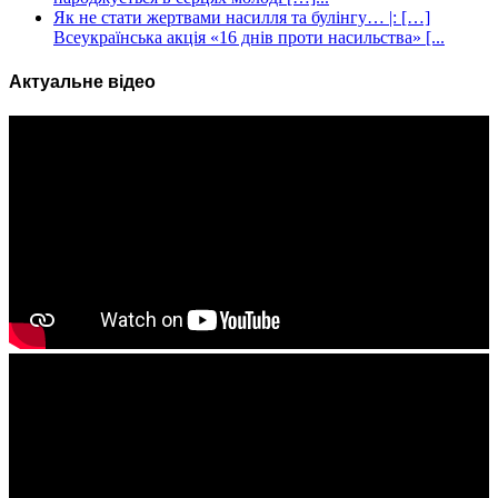
Як не стати жертвами насилля та булінгу… |: […]
Всеукраїнська акція «16 днів проти насильства» [...
Актуальне відео