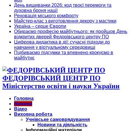
День вишиванки 2026: код твоєї перемоги та
духовна броня нації
Реновація міського комфорту
Майстер-клас з виготовлення декору з мастики
Україна – серце Європи
Обираємо професію майбутнього: як пройшов День
відкритих дверей Федорівського центру ПО
Цифрова дидактика в дії: сучасні підходи до
навчання у віртуальному середовищі
Підбиваємо підсумки та впевнено крокуємо в
майбутнє
ФЕДОРІВСЬКИЙ ЦЕНТР ПО
Міністерство освіти і науки України
Головна
Новини
Відео
Виховна робота
Учнівське самоврядування
Новини та діяльність
Інформаційні матеріали