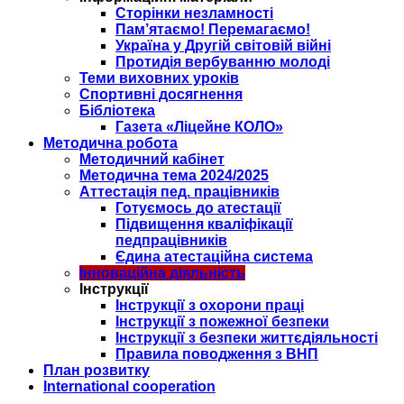
Сторінки незламності
Пам’ятаємо! Перемагаємо!
Україна у Другій світовій війні
Протидія вербуванню молоді
Теми виховних уроків
Спортивні досягнення
Бібліотека
Газета «Ліцейне КОЛО»
Методична робота
Методичний кабінет
Методична тема 2024/2025
Аттестація пед. працівників
Готуємось до атестації
Підвищення кваліфікації
педпрацівників
Єдина атестаційна система
Інноваційна діяльність
Інструкції
Інструкції з охорони праці
Інструкції з пожежної безпеки
Інструкції з безпеки життєдіяльності
Правила поводження з ВНП
План розвитку
International cooperation