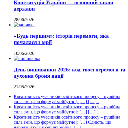
Конституція України — основний закон
держави
28/06/2026
«Будь першим»: історія перемоги, яка
почалася з мрії
10/06/2026
День вишиванки 2026: код твоєї перемоги та
духовна броня нації
21/05/2026
Креативність учасників освітнього процесу – рушійна
сила змін, що формує майбутнє |: […] […]...
Креативність учасників освітнього процесу – рушійна
сила змін, що формує майбутнє |: […] […]...
Креативність учасників освітнього процесу – рушійна
сила змін, що формує майбутнє |: […] Єдність, що
народжується в серцях молоді […]...