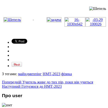
З тегами:
майндмеппінг
НМТ-2023
фізика
Попередній
Учитель живе до тих пір, поки він учиться
Наступний
Готуємося до НМТ-2023
Про user