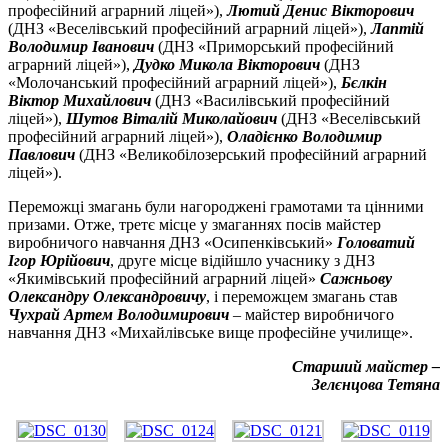
професійний аграрний ліцей»),
Лютий Денис Вікторович
(ДНЗ «Веселівський професійний аграрний ліцей»),
Лаптій
Володимир Іванович
(ДНЗ «Приморський професійний
аграрний ліцей»),
Дудко Микола Вікторович
(ДНЗ
«Молочанський професійний аграрний ліцей»),
Бєлкін
Віктор Михайлович
(ДНЗ «Василівський професійний
ліцей»),
Шутов Віталій Миколайович
(ДНЗ «Веселівський
професійний аграрний ліцей»),
Оладієнко Володимир
Павлович
(ДНЗ «Великобілозерський професійний аграрний
ліцей»).
Переможці змагань були нагороджені грамотами та цінними
призами. Отже, третє місце у змаганнях посів майстер
виробничого навчання ДНЗ «Осипенківський»
Головатий
Ігор Юрійович
, друге місце відійшло учаснику з ДНЗ
«Якимівський професійний аграрний ліцей»
Сажньову
Олександру Олександровичу
, і переможцем змагань став
Чухрай Артем Володимирович
– майстер виробничого
навчання ДНЗ «Михайлівське вище професійне училище».
Старший майстер –
Зелєнцова Тетяна