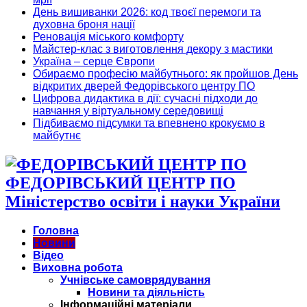
День вишиванки 2026: код твоєї перемоги та
духовна броня нації
Реновація міського комфорту
Майстер-клас з виготовлення декору з мастики
Україна – серце Європи
Обираємо професію майбутнього: як пройшов День
відкритих дверей Федорівського центру ПО
Цифрова дидактика в дії: сучасні підходи до
навчання у віртуальному середовищі
Підбиваємо підсумки та впевнено крокуємо в
майбутнє
ФЕДОРІВСЬКИЙ ЦЕНТР ПО
Міністерство освіти і науки України
Головна
Новини
Відео
Виховна робота
Учнівське самоврядування
Новини та діяльність
Інформаційні матеріали