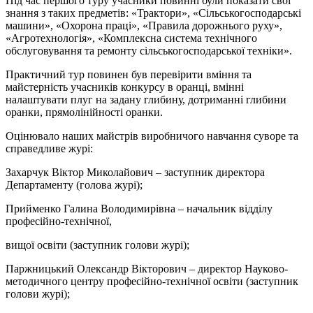
Під час першого туру учасники повинні були показати свої
знання з таких предметів: «Трактори», «Сільськогосподарські
машини», «Охорона праці», «Правила дорожнього руху»,
«Агротехнологія», «Комплексна система технічного
обслуговування та ремонту сільськогосподарської техніки».
Практичний тур повинен був перевірити вміння та
майстерність учасників конкурсу в оранці, вмінні
налаштувати плуг на задану глибину, дотриманні глибини
оранки, прямолінійності оранки.
Оцінювало наших майстрів виробничого навчання суворе та
справедливе журі:
Захарчук Віктор Миколайович – заступник директора
Департаменту (голова журі);
Прийменко Галина Володимирівна – начальник відділу
професійно-технічної,
вищої освіти (заступник голови журі);
Паржницький Олександр Вікторович – директор Науково-
методичного центру професійно-технічної освіти (заступник
голови журі);