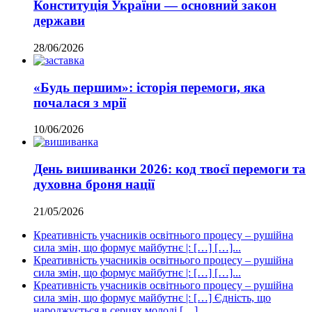
Конституція України — основний закон
держави
28/06/2026
«Будь першим»: історія перемоги, яка
почалася з мрії
10/06/2026
День вишиванки 2026: код твоєї перемоги та
духовна броня нації
21/05/2026
Креативність учасників освітнього процесу – рушійна
сила змін, що формує майбутнє |: […] […]...
Креативність учасників освітнього процесу – рушійна
сила змін, що формує майбутнє |: […] […]...
Креативність учасників освітнього процесу – рушійна
сила змін, що формує майбутнє |: […] Єдність, що
народжується в серцях молоді […]...