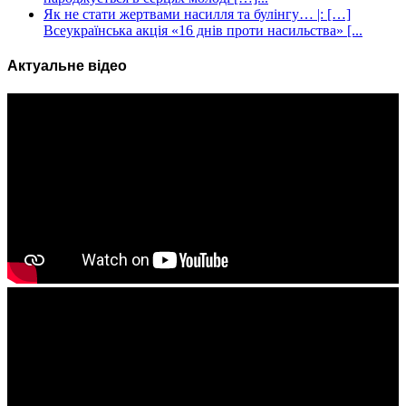
Як не стати жертвами насилля та булінгу… |: […]
Всеукраїнська акція «16 днів проти насильства» [...
Актуальне відео