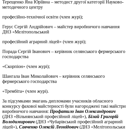
Терещенко Яна Юріївна – методист другої категорії Науково-
методичного центру
професійно-технічної освіти (член журі);
Герус Сергій Андрійович – майстер виробничого навчання
ДНЗ «Мелітопольський
професійний аграрний ліцей» (член журі);
Порада Сергій Іванович – керівник селянського фермерського
господарства
«Скорпіон» (член журі);
Шангала Іван Миколайович – керівник селянського
фермерського господарства
«Трембіта» (член журі).
За підсумками змагань дипломами учасників обласного
конкурсу фахової майстерності були нагороджені такі майстри
виробничого навчання:
Профатило Іван Олександрович
(ДНЗ «Вільнянський професійний ліцей»),
Білай Григорій
Володимирович
(ДНЗ «Чубарівський професійний аграрний
ліцей»),
Савченко Олексій Леонідович
(ДНЗ «Мелітопольськи