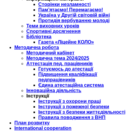
Сторінки незламності
Пам’ятаємо! Перемагаємо!
Україна у Другій світовій війні
Протидія вербуванню молоді
Теми виховних уроків
Спортивні досягнення
Бібліотека
Газета «Ліцейне КОЛО»
Методична робота
Методичний кабінет
Методична тема 2024/2025
Аттестація пед. працівників
Готуємось до атестації
Підвищення кваліфікації
педпрацівників
Єдина атестаційна система
Інноваційна діяльність
Інструкції
Інструкції з охорони праці
Інструкції з пожежної безпеки
Інструкції з безпеки життєдіяльності
Правила поводження з ВНП
План розвитку
International cooperation