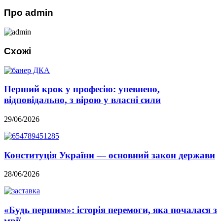
Про admin
Схожі
Перший крок у професію: упевнено,
відповідально, з вірою у власні сили
29/06/2026
Конституція України — основний закон держави
28/06/2026
«Будь першим»: історія перемоги, яка почалася з
мрії