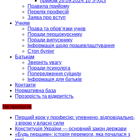
прийом 26.09.2024 10 З-УДЗ
Правила прийому
Перелік професій
Заява про вступ
Учням
Права та обов’язки учнів
Поради першокурснику
Поради випускнику
Інформація щодо працевлаштування
Стоп булінг
Батькам
Зверніть увагу
Поради психолога
Попередження суїциду
Інформація для батьків
Контакти
Нормативна база
Прозорість та відкритість
Не пропусти
Перший крок у професію: упевнено, відповідально,
з вірою у власні сили
Конституція України — основний закон держави
«Будь першим»: історія перемоги, яка почалася з
мрії