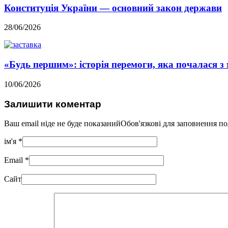
Конституція України — основний закон держави
28/06/2026
«Будь першим»: історія перемоги, яка почалася з 
10/06/2026
Залишити коментар
Ваш email ніде не буде показанийОбов'язкові для заповнення п
ім'я
*
Email
*
Сайт