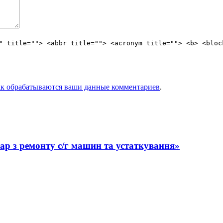
" title=""> <abbr title=""> <acronym title=""> <b> <bloc
ак обрабатываются ваши данные комментариев
.
ар з ремонту с/г машин та устаткування»