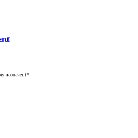
мрії
оля позначені
*