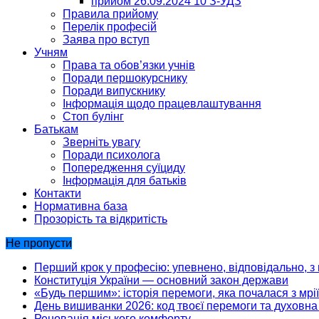
прийом 26.09.2024 10 З-УДЗ
Правила прийому
Перелік професій
Заява про вступ
Учням
Права та обов’язки учнів
Поради першокурснику
Поради випускнику
Інформація щодо працевлаштування
Стоп булінг
Батькам
Зверніть увагу
Поради психолога
Попередження суїциду
Інформація для батьків
Контакти
Нормативна база
Прозорість та відкритість
Не пропусти
Перший крок у професію: упевнено, відповідально, з 
Конституція України — основний закон держави
«Будь першим»: історія перемоги, яка почалася з мрії
День вишиванки 2026: код твоєї перемоги та духовна 
Реновація міського комфорту