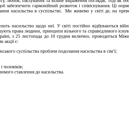
ту, любов, піклування та вільне вираження поглядів, тоді як о
 щоб забезпечити гармонійний розвиток і співіснування. Ці но
ння насильства в суспільстві. Ми живемо у світі де, на прев
нить насильство щодо неї. У світі постійно відбуваються ві
ують права людини, принципи вільного та справедливого існуванн
аїні, з 25 листопада до 10 грудня включно, проводиться Міжн
 акції є:
нського суспільства проблем подолання насильства в сім’ї;
і чоловіків;
пимого ставлення до насильства.