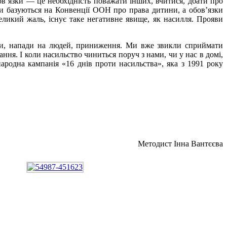
бов’язки — це необхідність поважати інших, вчитися, дбати про
рми базуються на Конвенції ООН про права дитини, а обов’язки
еликий жаль, існує таке негативне явище, як насилля. Прояви
йни, напади на людей, приниження. Ми вже звикли сприймати
я. І коли насильство чиниться поруч з нами, чи у нас в домі,
ародна кампанія «16 днів проти насильства», яка з 1991 року
Методист Інна Вантєєва