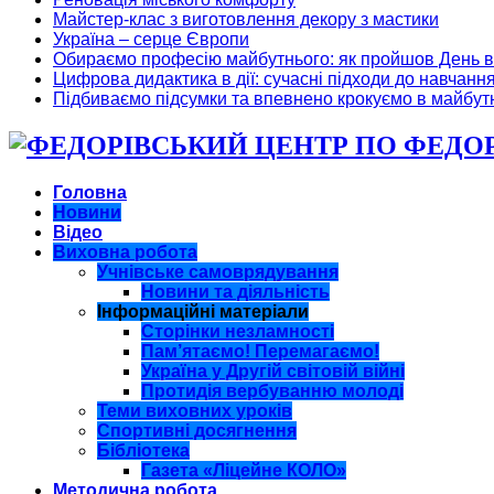
Майстер-клас з виготовлення декору з мастики
Україна – серце Європи
Обираємо професію майбутнього: як пройшов День в
Цифрова дидактика в дії: сучасні підходи до навчанн
Підбиваємо підсумки та впевнено крокуємо в майбут
ФЕДОРІ
Головна
Новини
Відео
Виховна робота
Учнівське самоврядування
Новини та діяльність
Інформаційні матеріали
Сторінки незламності
Пам’ятаємо! Перемагаємо!
Україна у Другій світовій війні
Протидія вербуванню молоді
Теми виховних уроків
Спортивні досягнення
Бібліотека
Газета «Ліцейне КОЛО»
Методична робота