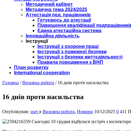
Методичний кабінет
Методична тема 2024/2025
Аттестація пед. працівників
Готуємось до атестації
Підвищення кваліфікації педпрацівникі
Єдина атестаційна система
Інноваційна діяльність
Інструкції
Інструкції з охорони праці
Інструкції з пожежної безпеки
Інструкції з безпеки життєдіяльності
Правила поводження з ВНП
План розвитку
International cooperation
Головна
/
Виховна робота
/
16 днів проти насильства
16 днів проти насильства
Опублікував:
user
в
Виховна робота
,
Новини
10/12/2025
0
411 П
С
ьогодні 10 грудня відбулася зустріч з інспектор