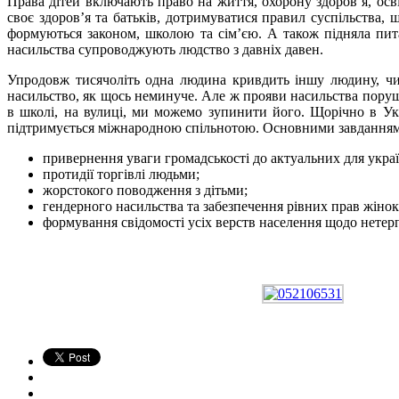
Права дітей включають право на життя, охорону здоров’я, осві
своє здоров’я та батьків, дотримуватися правил суспільства,
формуються законом, школою та сім’єю. А також підняла пита
насильства супроводжують людство з давніх давен.
Упродовж тисячоліть одна людина кривдить іншу людину, чи
насильство, як щось неминуче. Але ж прояви насильства поруш
в школі, на вулиці, ми можемо зупинити його. Щорічно в Укр
підтримується міжнародною спільнотою. Основними завданнями
привернення уваги громадськості до актуальних для украї
протидії торгівлі людьми;
жорстокого поводження з дітьми;
гендерного насильства та забезпечення рівних прав жінок 
формування свідомості усіх верств населення щодо нетер