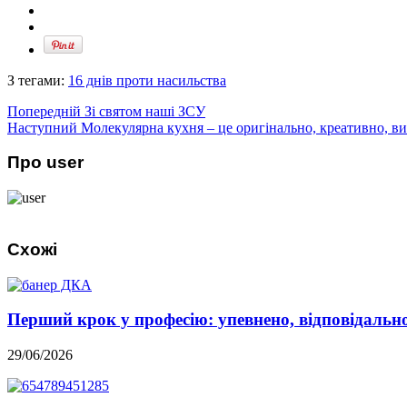
З тегами:
16 днів проти насильства
Попередній
Зі святом наші ЗСУ
Наступний
Молекулярна кухня – це оригінально, креативно, в
Про user
Схожі
Перший крок у професію: упевнено, відповідально,
29/06/2026