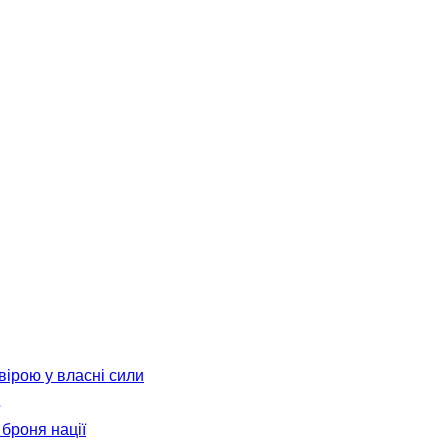
вірою у власні сили
броня нації