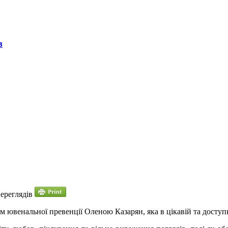
в
ереглядів
ом ювенальної превенції Оленою Казарян, яка в цікавій та доступн