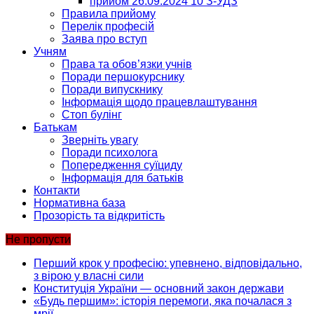
прийом 26.09.2024 10 З-УДЗ
Правила прийому
Перелік професій
Заява про вступ
Учням
Права та обов’язки учнів
Поради першокурснику
Поради випускнику
Інформація щодо працевлаштування
Стоп булінг
Батькам
Зверніть увагу
Поради психолога
Попередження суїциду
Інформація для батьків
Контакти
Нормативна база
Прозорість та відкритість
Не пропусти
Перший крок у професію: упевнено, відповідально,
з вірою у власні сили
Конституція України — основний закон держави
«Будь першим»: історія перемоги, яка почалася з
мрії