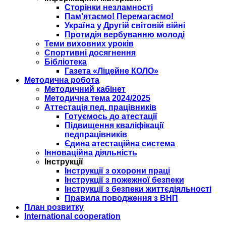
Сторінки незламності
Пам’ятаємо! Перемагаємо!
Україна у Другій світовій війні
Протидія вербуванню молоді
Теми виховних уроків
Спортивні досягнення
Бібліотека
Газета «Ліцейне КОЛО»
Методична робота
Методичний кабінет
Методична тема 2024/2025
Аттестація пед. працівників
Готуємось до атестації
Підвищення кваліфікації
педпрацівників
Єдина атестаційна система
Інноваційна діяльність
Інструкції
Інструкції з охорони праці
Інструкції з пожежної безпеки
Інструкції з безпеки життєдіяльності
Правила поводження з ВНП
План розвитку
International cooperation