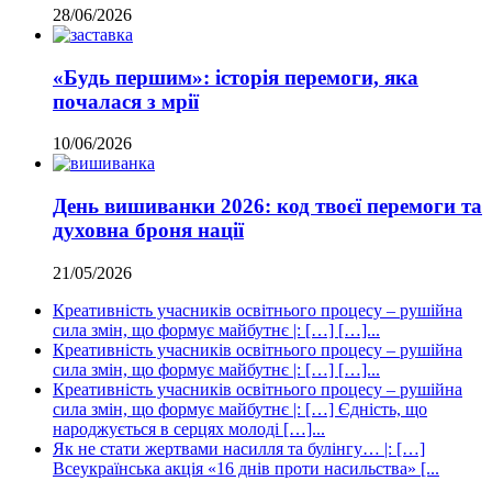
28/06/2026
«Будь першим»: історія перемоги, яка
почалася з мрії
10/06/2026
День вишиванки 2026: код твоєї перемоги та
духовна броня нації
21/05/2026
Креативність учасників освітнього процесу – рушійна
сила змін, що формує майбутнє |: […] […]...
Креативність учасників освітнього процесу – рушійна
сила змін, що формує майбутнє |: […] […]...
Креативність учасників освітнього процесу – рушійна
сила змін, що формує майбутнє |: […] Єдність, що
народжується в серцях молоді […]...
Як не стати жертвами насилля та булінгу… |: […]
Всеукраїнська акція «16 днів проти насильства» [...