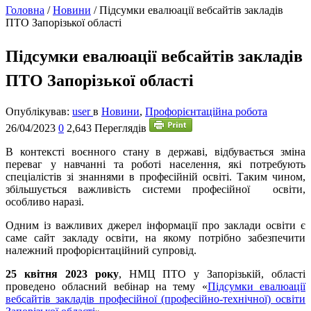
Головна
/
Новини
/
Підсумки евалюації вебсайтів закладів
ПТО Запорізької області
Підсумки евалюації вебсайтів закладів
ПТО Запорізької області
Опублікував:
user
в
Новини
,
Профорієнтаційна робота
26/04/2023
0
2,643 Переглядів
В
контексті воєнного стану в державі, відбувається зміна
переваг у навчанні та роботі населення, які потребують
спеціалістів зі знаннями в професійній освіті. Таким чином,
збільшується важливість системи професійної освіти,
особливо наразі.
Одним із важливих джерел інформації про заклади освіти є
саме сайт закладу освіти, на якому потрібно забезпечити
належний профорієнтаційний супровід.
25 квітня 2023 року
, НМЦ ПТО у Запорізькій, області
проведено обласний вебінар на тему «
Підсумки евалюації
вебсайтів закладів професійної (професійно-технічної) освіти