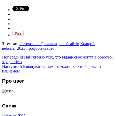
З тегами:
IT-технології
евалюація вебсайтів
Кращий
вебсайт-2023
профорієнтація
Попередній
Пам’ятаємо усіх, хто віддав своє життя в боротьбі
з радіацією
Наступний
Вшанування пам’яті кожного, хто боровся з
нацизмом
Про user
Схожі