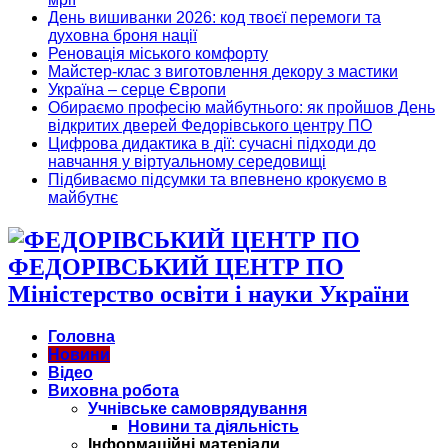
День вишиванки 2026: код твоєї перемоги та
духовна броня нації
Реновація міського комфорту
Майстер-клас з виготовлення декору з мастики
Україна – серце Європи
Обираємо професію майбутнього: як пройшов День
відкритих дверей Федорівського центру ПО
Цифрова дидактика в дії: сучасні підходи до
навчання у віртуальному середовищі
Підбиваємо підсумки та впевнено крокуємо в
майбутнє
ФЕДОРІВСЬКИЙ ЦЕНТР ПО
Міністерство освіти і науки України
Головна
Новини
Відео
Виховна робота
Учнівське самоврядування
Новини та діяльність
Інформаційні матеріали