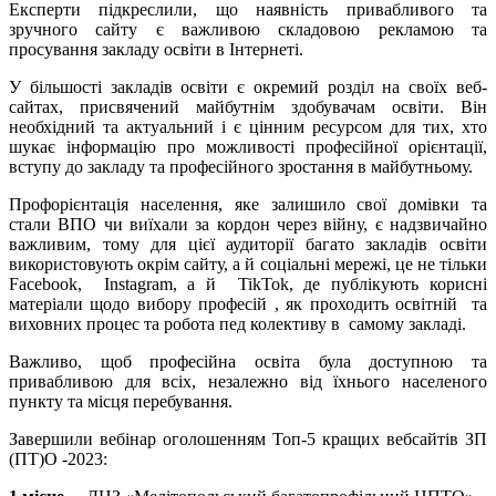
Експерти підкреслили, що наявність привабливого та
зручного сайту є важливою складовою рекламою та
просування закладу освіти в Інтернеті.
У більшості закладів освіти є окремий розділ на своїх веб-
сайтах, присвячений майбутнім здобувачам освіти. Він
необхідний та актуальний і є цінним ресурсом для тих, хто
шукає інформацію про можливості професійної орієнтації,
вступу до закладу та професійного зростання в майбутньому.
Профорієнтація населення, яке залишило свої домівки та
стали ВПО чи виїхали за кордон через війну, є надзвичайно
важливим, тому для цієї аудиторії багато закладів освіти
використовують окрім сайту, а й соціальні мережі, це не тільки
Facebook, Instagram, а й TikTok, де публікують корисні
матеріали щодо вибору професій , як проходить освітній та
виховних процес та робота пед колективу в самому закладі.
Важливо, щоб професійна освіта була доступною та
привабливою для всіх, незалежно від їхнього населеного
пункту та місця перебування.
Завершили вебінар оголошенням Топ-5 кращих вебсайтів ЗП
(ПТ)О -2023: