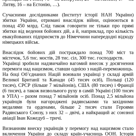
Литву, 16 – на Естонію, …).
Сучасними дослідниками (Інститут історії НАН України)
збитки України, отримані внаслідок війни, оцінюються в
понад 450 млрд. Слід також говорити не тільки про прямі
збитки від ведення бойових дій, а й, наприклад, про кількість
евакуйованих підприємств до Німеччини напередодні відходу
німецьких військ.
Внаслідок бойових дій постраждало понад 700 міст та
містечок, 5,6 тис. мостів, 28 тис. сіл, 300 тис. господарств.
Українці зробили надзвичайно вагомий внесок у досягнення
перемоги над нацизмом, ставши однією з націй-переможниць.
На боці Об’єднаних Націй воювали українці у складі армій
Великої Британії та Канади (45 тисяч осіб), Польщі (120
тисяч), СРСР (більше 7 мільйонів), США (80 тисяч) і Франції
(6 тисяч), а також визвольного руху в самій Україні (100 тисяч
в УПА) – разом понад 7 мільйонів осіб. Понад 2,5 мільйона
українців були нагороджені радянськими та західними
медалями та орденами, більше 2 тисяч стали Героями
Радянського Союзу, з них 32 – двічі, а найкращий ас союзної
авіації Іван Кожедуб – тричі.
Визнанням внеску українців у перемогу над нацизмом стало
включення України до складу країн-учасниць ООН. Історія