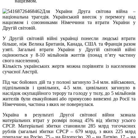
нацизмом.
Для України Друга світова війна –
національна трагедія. Український внесок у перемогу над
нацизмом і союзниками Німеччини та втрати України у
Другій світовій.
У Другій світовій війні українці понесли людські втрати
більше, ніж Велика Британія, Канада, США та Франція разом
узяті. Загальні втрати України у Другій світовій війні
оцінюються у 8-10 мільйонів життів (понад п’яту частину
свого населення).
Кількість українських жертв можна порівняти із населенням
сучасної Австрії.
Під час бойових дій та у полоні загинуло 3-4 млн. військових,
підпільників і цивільних, 4-5 млн. цивільних загинуло в
наслідок окупаційного терору та голоду у тилу, до 5 мільйонів
жителів були евакуйовані або примусово вивезені до Росії та
Німеччини, частина з яких не повернулася.
Україна в результаті Другої світової війни зазнала
матеріальних втрат у розмірі понад 45% від збитку усього
СРСР. Матеріальні збитки становили 285 млрд тогочасних
рублів (загальні збитки СРСР – 679 млрд, з яких 225 млрд
припадає на Росію, 75 – на Білорусію, 20 – на Латвію, 17 – на