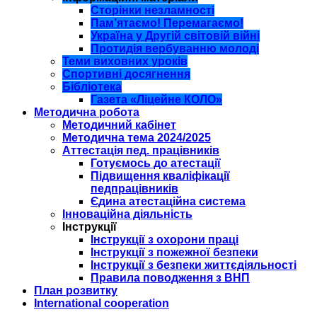
Сторінки незламності
Пам’ятаємо! Перемагаємо!
Україна у Другій світовій війні
Протидія вербуванню молоді
Теми виховних уроків
Спортивні досягнення
Бібліотека
Газета «Ліцейне КОЛО»
Методична робота
Методичний кабінет
Методична тема 2024/2025
Аттестація пед. працівників
Готуємось до атестації
Підвищення кваліфікації
педпрацівників
Єдина атестаційна система
Інноваційна діяльність
Інструкції
Інструкції з охорони праці
Інструкції з пожежної безпеки
Інструкції з безпеки життєдіяльності
Правила поводження з ВНП
План розвитку
International cooperation