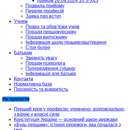
прийом 26.09.2024 10 З-УДЗ
Правила прийому
Перелік професій
Заява про вступ
Учням
Права та обов’язки учнів
Поради першокурснику
Поради випускнику
Інформація щодо працевлаштування
Стоп булінг
Батькам
Зверніть увагу
Поради психолога
Попередження суїциду
Інформація для батьків
Контакти
Нормативна база
Прозорість та відкритість
Не пропусти
Перший крок у професію: упевнено, відповідально,
з вірою у власні сили
Конституція України — основний закон держави
«Будь першим»: історія перемоги, яка почалася з
мрії