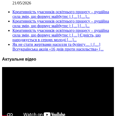
21/05/2026
Креативність учасників освітнього процесу – рушійна
сила змін, що формує майбутнє |: […] […]...
Креативність учасників освітнього процесу – рушійна
сила змін, що формує майбутнє |: […] […]...
Креативність учасників освітнього процесу – рушійна
сила змін, що формує майбутнє |: […] Єдність, що
народжується в серцях молоді […]...
Як не стати жертвами насилля та булінгу… |: […]
Всеукраїнська акція «16 днів проти насильства» [...
Актуальне відео