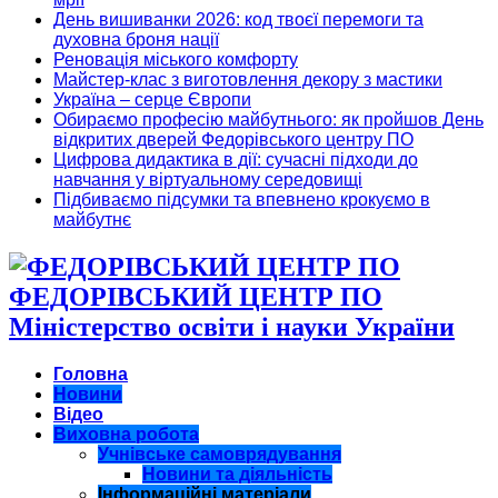
День вишиванки 2026: код твоєї перемоги та
духовна броня нації
Реновація міського комфорту
Майстер-клас з виготовлення декору з мастики
Україна – серце Європи
Обираємо професію майбутнього: як пройшов День
відкритих дверей Федорівського центру ПО
Цифрова дидактика в дії: сучасні підходи до
навчання у віртуальному середовищі
Підбиваємо підсумки та впевнено крокуємо в
майбутнє
ФЕДОРІВСЬКИЙ ЦЕНТР ПО
Міністерство освіти і науки України
Головна
Новини
Відео
Виховна робота
Учнівське самоврядування
Новини та діяльність
Інформаційні матеріали