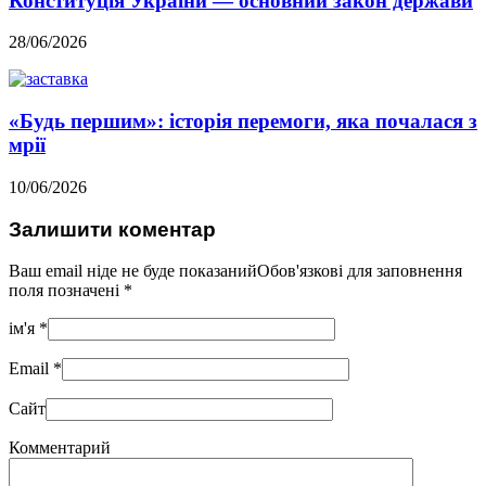
Конституція України — основний закон держави
28/06/2026
«Будь першим»: історія перемоги, яка почалася з
мрії
10/06/2026
Залишити коментар
Ваш email ніде не буде показанийОбов'язкові для заповнення
поля позначені
*
ім'я
*
Email
*
Сайт
Комментарий