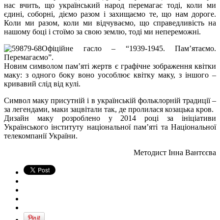
нас вчить, що український народ перемагає тоді, коли ми
єдині, соборні, діємо разом і захищаємо те, що нам дороге.
Коли ми разом, коли ми відчуваємо, що справедливість на
нашому боці і стоїмо за свою землю, тоді ми непереможні.
Офіційне гасло – “1939-1945. Пам’ятаємо.
Перемагаємо”.
Новим символом пам’яті жертв є графічне зображення квітки
маку: з одного боку воно уособлює квітку маку, з іншого –
кривавий слід від кулі.
Символ маку присутній і в українській фольклорній традиції –
за легендами, маки зацвітали так, де пролилася козацька кров.
Дизайн маку розроблено у 2014 році за ініціативи
Українського інституту національної пам’яті та Національної
телекомпанії України.
Методист Інна Вантєєва