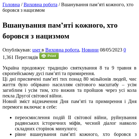
Головна
/
Виховна робота
/
Вшанування пам’яті кожного, хто
боровся з нацизмом
Вшанування пам’яті кожного, хто
боровся з нацизмом
Опублікував:
user
в
Виховна робота
,
Новини
08/05/2023
0
1,361 Переглядів
У
країна продовжує традицію святкування 8 та 9 травня в
європейському дусі пам’яті та примирення.
Ці дні присвячені пам’яті тих понад 80 мільйонів людей, чиє
життя було обірвано насиллям світового масштабу – усім
загиблим і усім тим, хто вижив та пройшов через усі кола
пекла Другої світової війни.
Новий зміст відзначення Дня пам’яті та примирення і Дня
перемоги включає в себе:
переосмислення подій ІІ світової війни, руйнування
радянських історичних міфів, чесний діалог навколо
складних сторінок минулого;
рівне вшанування пам’яті кожного, хто боровся з