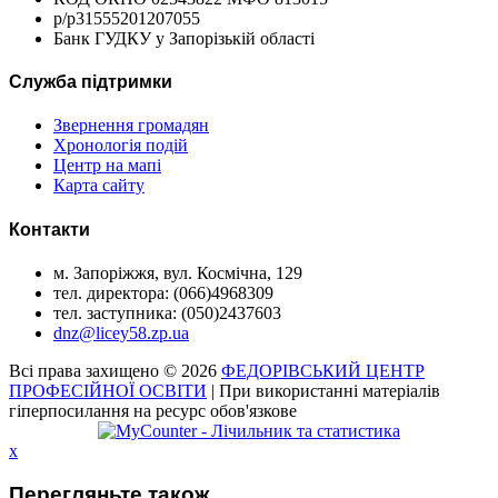
р/р31555201207055
Банк ГУДКУ у Запорізькій області
Служба підтримки
Звернення громадян
Хронологія подій
Центр на мапі
Карта сайту
Контакти
м. Запоріжжя, вул. Космічна, 129
тел. директора: (066)4968309
тел. заступника: (050)2437603
dnz@licey58.zp.ua
Всі права захищено © 2026
ФЕДОРІВСЬКИЙ ЦЕНТР
ПРОФЕСІЙНОЇ ОСВІТИ
| При використанні матеріалів
гіперпосилання на ресурс обов'язкове
x
Перегляньте також