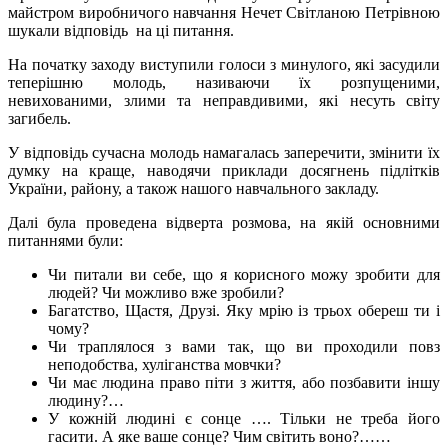
майстром виробничого навчання Нечет Світланою Петрівною
шукали відповідь на ці питання.
На початку заходу виступили голоси з минулого, які засудили
теперішню молодь, називаючи їх розпущеними,
невихованими, злими та неправдивими, які несуть світу
загибель.
У відповідь сучасна молодь намагалась заперечити, змінити їх
думку на краще, наводячи приклади досягнень підлітків
України, району, а також нашого навчального закладу.
Далі була проведена відверта розмова, на якій основними
питаннями були:
Чи питали ви себе, що я корисного можу зробити для
людей? Чи можливо вже зробили?
Багатство, Щастя, Друзі. Яку мрію із трьох обереш ти і
чому?
Чи траплялося з вами так, що ви проходили повз
неподобства, хуліганства мовчки?
Чи має людина право піти з життя, або позбавити іншу
людину?…
У кожній людині є сонце …. Тільки не треба його
гасити. А яке ваше сонце? Чим світить воно?……