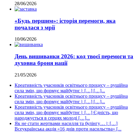
28/06/2026
«Будь першим»: історія перемоги, яка
почалася з мрії
10/06/2026
День вишиванки 2026: код твоєї перемоги та
духовна броня нації
21/05/2026
Креативність учасників освітнього процесу – рушійна
сила змін, що формує майбутнє |: […] […]...
Креативність учасників освітнього процесу – рушійна
сила змін, що формує майбутнє |: […] […]...
Креативність учасників освітнього процесу – рушійна
сила змін, що формує майбутнє |: […] Єдність, що
народжується в серцях молоді […]...
Як не стати жертвами насилля та булінгу… |: […]
Всеукраїнська акція «16 днів проти насильства» [...