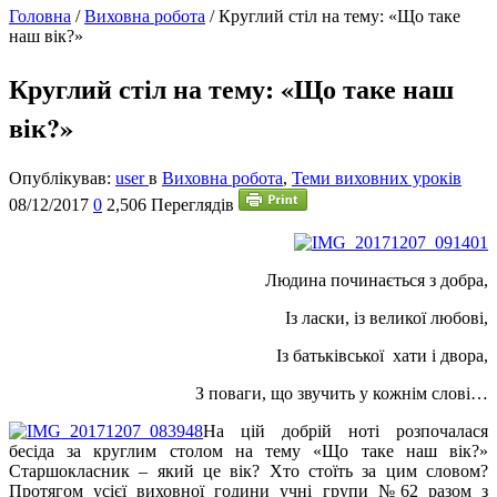
Головна
/
Виховна робота
/
Круглий стіл на тему: «Що таке
наш вік?»
Круглий стіл на тему: «Що таке наш
вік?»
Опублікував:
user
в
Виховна робота
,
Теми виховних уроків
08/12/2017
0
2,506 Переглядів
Людина починається з добра,
Із ласки, із великої любові,
Із батьківської хати і двора,
З поваги, що звучить у кожнім слові…
Н
а цій добрій ноті розпочалася
бесіда за круглим столом на тему «Що таке наш вік?»
Старшокласник – який це вік? Хто стоїть за цим словом?
Протягом усієї виховної години учні групи №62 разом з