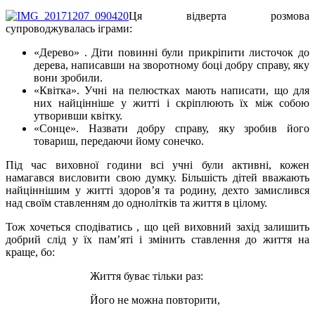
Ця відверта розмова
супроводжувалась іграми:
«Дерево» . Діти повинні були прикріпити листочок до
дерева, написавши на зворотному боці добру справу, яку
вони зробили.
«Квітка». Учні на пелюстках мають написати, що для
них найцінніше у житті і скріплюють їх між собою
утворивши квітку.
«Сонце». Назвати добру справу, яку зробив його
товариш, передаючи йому сонечко.
Під час виховної години всі учні були активні, кожен
намагався висловити свою думку. Більшість дітей вважають
найціннішим у житті здоров’я та родину, дехто замислився
над своїм ставленням до однолітків та життя в цілому.
Тож хочеться сподіватись , що цей виховний захід залишить
добрий слід у їх пам’яті і змінить ставлення до життя на
краще, бо:
Життя буває тільки раз:
Його не можна повторити,