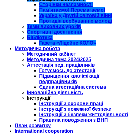
Сторінки незламності
Пам’ятаємо! Перемагаємо!
Україна у Другій світовій війні
Протидія вербуванню молоді
Теми виховних уроків
Спортивні досягнення
Бібліотека
Газета «Ліцейне КОЛО»
Методична робота
Методичний кабінет
Методична тема 2024/2025
Аттестація пед. працівників
Готуємось до атестації
Підвищення кваліфікації
педпрацівників
Єдина атестаційна система
Інноваційна діяльність
Інструкції
Інструкції з охорони праці
Інструкції з пожежної безпеки
Інструкції з безпеки життєдіяльності
Правила поводження з ВНП
План розвитку
International cooperation