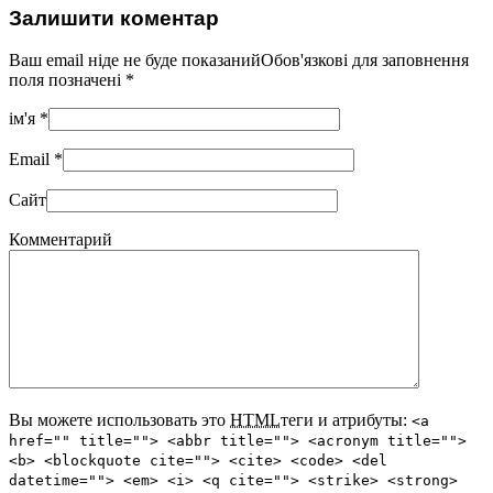
Залишити коментар
Ваш email ніде не буде показанийОбов'язкові для заповнення
поля позначені
*
ім'я
*
Email
*
Сайт
Комментарий
Вы можете использовать это
HTML
теги и атрибуты:
<a
href="" title=""> <abbr title=""> <acronym title="">
<b> <blockquote cite=""> <cite> <code> <del
datetime=""> <em> <i> <q cite=""> <strike> <strong>