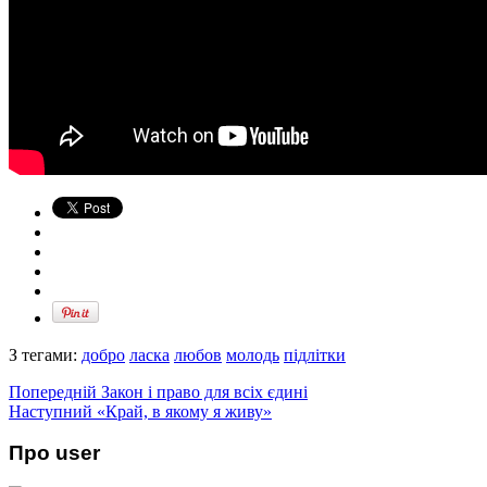
З тегами:
добро
ласка
любов
молодь
підлітки
Попередній
Закон і право для всіх єдині
Наступний
«Край, в якому я живу»
Про user