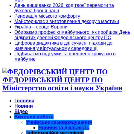
День вишиванки 2026: код твоєї перемоги та
духовна броня нації
Реновація міського комфорту
Майстер-клас з виготовлення декору з мастики
Україна – серце Європи
Обираємо професію майбутнього: як пройшов День
відкритих дверей Федорівського центру ПО
Цифрова дидактика в дії: сучасні підходи до
навчання у віртуальному середовищі
Підбиваємо підсумки та впевнено крокуємо в
майбутнє
ФЕДОРІВСЬКИЙ ЦЕНТР ПО
Міністерство освіти і науки України
Головна
Новини
Відео
Виховна робота
Учнівське самоврядування
Новини та діяльність
Інформаційні матеріали