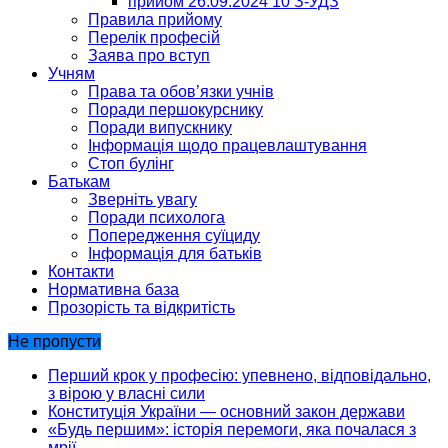
прийом 26.09.2024 10 З-УДЗ
Правила прийому
Перелік професій
Заява про вступ
Учням
Права та обов’язки учнів
Поради першокурснику
Поради випускнику
Інформація щодо працевлаштування
Стоп булінг
Батькам
Зверніть увагу
Поради психолога
Попередження суїциду
Інформація для батьків
Контакти
Нормативна база
Прозорість та відкритість
Не пропусти
Перший крок у професію: упевнено, відповідально,
з вірою у власні сили
Конституція України — основний закон держави
«Будь першим»: історія перемоги, яка почалася з
мрії