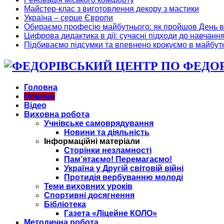
Майстер-клас з виготовлення декору з мастики
Україна – серце Європи
Обираємо професію майбутнього: як пройшов День в
Цифрова дидактика в дії: сучасні підходи до навчанн
Підбиваємо підсумки та впевнено крокуємо в майбут
ФЕДОРІ
Головна
Новини
Відео
Виховна робота
Учнівське самоврядування
Новини та діяльність
Інформаційні матеріали
Сторінки незламності
Пам’ятаємо! Перемагаємо!
Україна у Другій світовій війні
Протидія вербуванню молоді
Теми виховних уроків
Спортивні досягнення
Бібліотека
Газета «Ліцейне КОЛО»
Методична робота