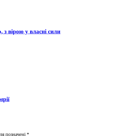
 з вірою у власні сили
мрії
оля позначені
*