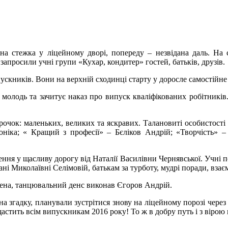
на стежка у ліцейному дворі, попереду – незвідана даль. На 
апросили учні групи «Кухар, кондитер» гостей, батьків, друзів.
скників. Вони на верхній сходинці старту у доросле самостійне
ом молодь та зачитує наказ про випуск кваліфікованих робітник
ірочок: маленьких, великих та яскравих. Талановиті особистості
ніка; « Кращий з професії» – Бєліков Андрій; «Творчість» –
ення у щасливу дорогу від Наталії Василівни Чернявської. Учні п
і Миколаївні Селімовій, батькам за турботу, мудрі поради, взає
ена, танцювальний денс виконав Єгоров Андрій.
згадку, планували зустрітися знову на ліцейному порозі через д
стить всім випускникам 2016 року! То ж в добру путь і з вірою 