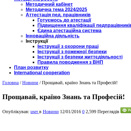
Методичний кабінет
Методична тема 2024/2025
Аттестація пед. працівників
Готуємось до атестації
Підвищення кваліфікації педпрацівникі
Єдина атестаційна система
Інноваційна діяльність
Інструкції
Інструкції з охорони праці
Інструкції з пожежної безпеки
Інструкції з безпеки життєдіяльності
Правила поводження з ВНП
План розвитку
International cooperation
Головна
/
Новини
/
Прощавай, країно Знань та Професій!
Прощавай, країно Знань та Професій!
Опублікував:
user
в
Новини
12/01/2016
0
2,599 Переглядів