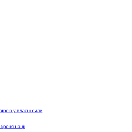
вірою у власні сили
броня нації