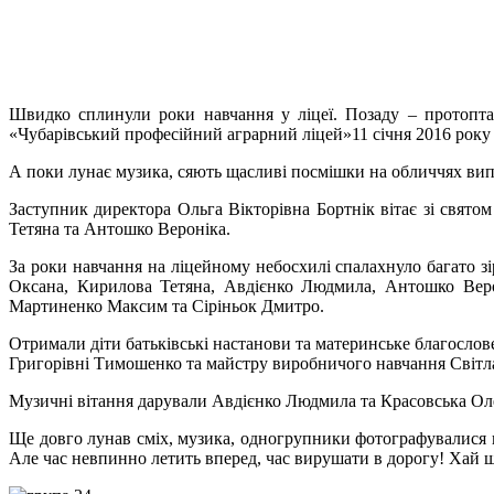
Ш
видко сплинули роки навчання у ліцеї. Позаду – протопта
«Чубарівський професійний аграрний ліцей»11 січня 2016 року з
А поки лунає музика, сяють щасливі посмішки на обличчях випу
Заступник директора Ольга Вікторівна Бортнік вітає зі свят
Тетяна та Антошко Вероніка.
За роки навчання на ліцейному небосхилі спалахнуло багато з
Оксана, Кирилова Тетяна, Авдієнко Людмила, Антошко Веро
Мартиненко Максим та Сіріньок Дмитро.
Отримали діти батьківські настанови та материнське благослов
Григорівні Тимошенко та майстру виробничого навчання Світлан
Музичні вітання дарували Авдієнко Людмила та Красовська Ол
Ще довго лунав сміх, музика, одногрупники фотографувалися на 
Але час невпинно летить вперед, час вирушати в дорогу! Хай ща