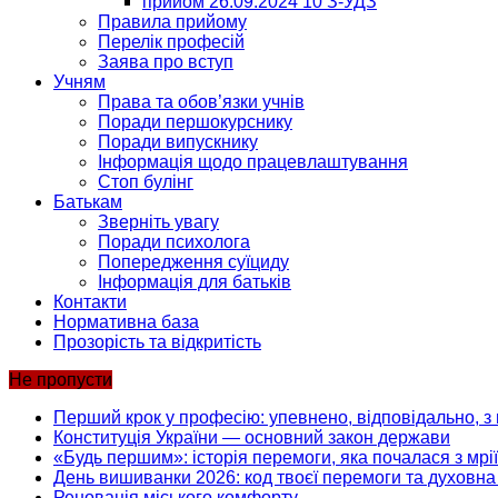
прийом 26.09.2024 10 З-УДЗ
Правила прийому
Перелік професій
Заява про вступ
Учням
Права та обов’язки учнів
Поради першокурснику
Поради випускнику
Інформація щодо працевлаштування
Стоп булінг
Батькам
Зверніть увагу
Поради психолога
Попередження суїциду
Інформація для батьків
Контакти
Нормативна база
Прозорість та відкритість
Не пропусти
Перший крок у професію: упевнено, відповідально, з 
Конституція України — основний закон держави
«Будь першим»: історія перемоги, яка почалася з мрії
День вишиванки 2026: код твоєї перемоги та духовна 
Реновація міського комфорту