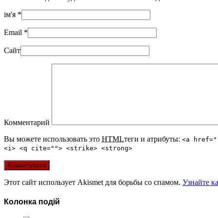
ім'я
*
Email
*
Сайт
Комментарий
Вы можете использовать это
HTML
теги и атрибуты:
<a href="
<i> <q cite=""> <strike> <strong>
Этот сайт использует Akismet для борьбы со спамом.
Узнайте к
Колонка подій