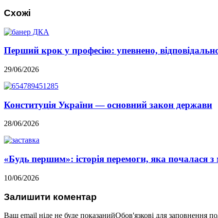
Схожі
Перший крок у професію: упевнено, відповідально,
29/06/2026
Конституція України — основний закон держави
28/06/2026
«Будь першим»: історія перемоги, яка почалася з 
10/06/2026
Залишити коментар
Ваш email ніде не буде показанийОбов'язкові для заповнення п