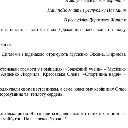
В минуле вже не має вороття.
Наш поїзд мчить з республіки Навчання
В республіку Дорослого Життя
своє останнє свято у стінах Державного навчального закладу
 життя.
ів. Дипломи з відзнакою отримують Мусієнко Оксана, Кирилова
 отримали грамоти у номінаціях: «Зразковий учень» – Мусієнко
 Авдієнко Людмила, Красовська Олена; «Спортивна надія» –
одякували своїм наставникам, а саме, класному керівнику Ользі
морозуміння та теплоту сердець.
екілька років. Як складеться доля кожного з них ніхто не знає.
в майбутнє! На вас чекає Україна!