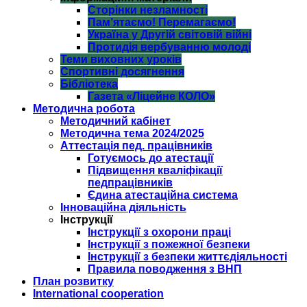
Сторінки незламності
Пам’ятаємо! Перемагаємо!
Україна у Другій світовій війні
Протидія вербуванню молоді
Теми виховних уроків
Спортивні досягнення
Бібліотека
Газета «Ліцейне КОЛО»
Методична робота
Методичний кабінет
Методична тема 2024/2025
Аттестація пед. працівників
Готуємось до атестації
Підвищення кваліфікації
педпрацівників
Єдина атестаційна система
Інноваційна діяльність
Інструкції
Інструкції з охорони праці
Інструкції з пожежної безпеки
Інструкції з безпеки життєдіяльності
Правила поводження з ВНП
План розвитку
International cooperation