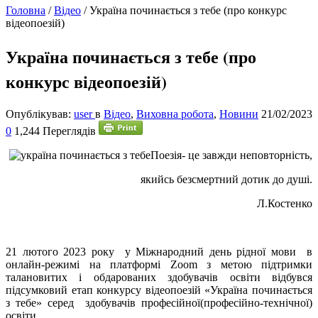
Головна
/
Відео
/
Україна починається з тебе (про конкурс
відеопоезій)
Україна починається з тебе (про
конкурс відеопоезій)
Опублікував:
user
в
Відео
,
Виховна робота
,
Новини
21/02/2023
0
1,244 Переглядів
Поезія- це завжди неповторність,
якийсь безсмертний дотик до душі.
Л.Костенко
21
лютого 2023 року у Міжнародний день рідної мови в
онлайн-режимі на платформі Zoom з метою підтримки
талановитих і обдарованих здобувачів освіти відбувся
підсумковий етап конкурсу відеопоезій «Україна починається
з тебе» серед здобувачів професійної(професійно-технічної)
освіти.