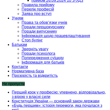
прийом 26.09.2024 10 З-УДЗ
Правила прийому
Перелік професій
Заява про вступ
Учням
Права та обов’язки учнів
Поради першокурснику
Поради випускнику
Інформація щодо працевлаштування
Стоп булінг
Батькам
Зверніть увагу
Поради психолога
Попередження суїциду
Інформація для батьків
Контакти
Нормативна база
Прозорість та відкритість
Не пропусти
Перший крок у професію: упевнено, відповідально,
з вірою у власні сили
Конституція України — основний закон держави
«Будь першим»: історія перемоги, яка почалася з
мрії