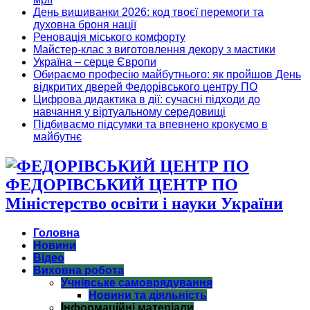
День вишиванки 2026: код твоєї перемоги та
духовна броня нації
Реновація міського комфорту
Майстер-клас з виготовлення декору з мастики
Україна – серце Європи
Обираємо професію майбутнього: як пройшов День
відкритих дверей Федорівського центру ПО
Цифрова дидактика в дії: сучасні підходи до
навчання у віртуальному середовищі
Підбиваємо підсумки та впевнено крокуємо в
майбутнє
ФЕДОРІВСЬКИЙ ЦЕНТР ПО
Міністерство освіти і науки України
Головна
Новини
Відео
Виховна робота
Учнівське самоврядування
Новини та діяльність
Інформаційні матеріали