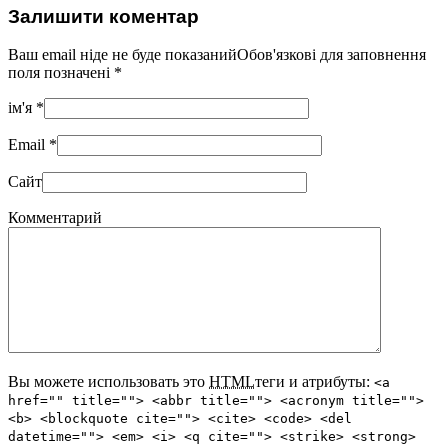
Залишити коментар
Ваш email ніде не буде показанийОбов'язкові для заповнення
поля позначені
*
ім'я
*
Email
*
Сайт
Комментарий
Вы можете использовать это
HTML
теги и атрибуты:
<a
href="" title=""> <abbr title=""> <acronym title="">
<b> <blockquote cite=""> <cite> <code> <del
datetime=""> <em> <i> <q cite=""> <strike> <strong>