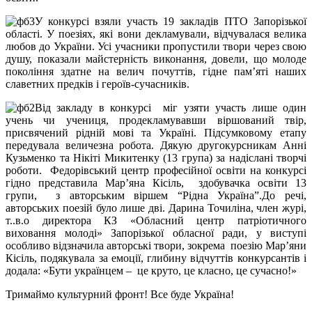
У конкурсі взяли участь 19 закладів ПТО Запорізької
області. У поезіях, які вони декламували, відчувалася велика
любов до України. Усі учасники пропустили твори через свою
душу, показали майстерність виконання, довели, що молоде
покоління здатне на велич почуттів, гідне пам’яті наших
славетних предків і героїв-сучасників.
Від закладу в конкурсі міг узяти участь лише один
учень чи учениця, продекламувавши віршований твір,
присвячений рідній мові та Україні. Підсумковому етапу
передувала величезна робота. Дякую другокурсникам Анні
Кузьменко та Нікіті Микитенку (13 група) за надіслані творчі
роботи. Федорівський центр професійної освіти на конкурсі
гідно представила Мар’яна Кісіль, здобувачка освіти 13
групи, з авторським віршем “Рідна Україна”.До речі,
авторських поезій було лише дві. Дарина Точиліна, член журі,
т..в.о директора КЗ «Обласний центр патріотичного
виховання молоді» Запорізької обласної ради, у виступі
особливо відзначила авторські твори, зокрема поезію Мар’яни
Кісіль, подякувала за емоції, глибину відчуттів конкурсантів і
додала: «Бути українцем – це круто, це класно, це сучасно!»
Тримаймо культурний фронт! Все буде Україна!