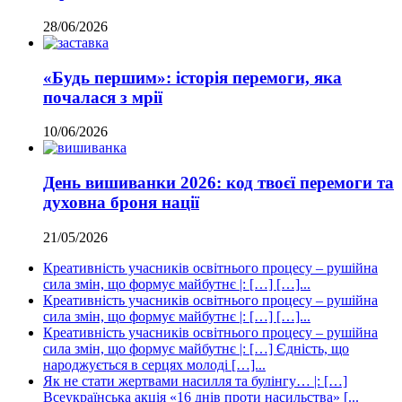
28/06/2026
«Будь першим»: історія перемоги, яка
почалася з мрії
10/06/2026
День вишиванки 2026: код твоєї перемоги та
духовна броня нації
21/05/2026
Креативність учасників освітнього процесу – рушійна
сила змін, що формує майбутнє |: […] […]...
Креативність учасників освітнього процесу – рушійна
сила змін, що формує майбутнє |: […] […]...
Креативність учасників освітнього процесу – рушійна
сила змін, що формує майбутнє |: […] Єдність, що
народжується в серцях молоді […]...
Як не стати жертвами насилля та булінгу… |: […]
Всеукраїнська акція «16 днів проти насильства» [...