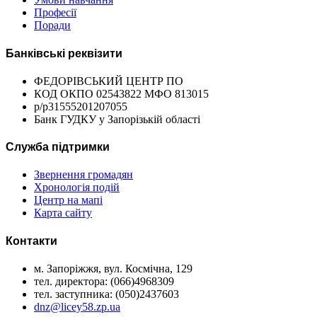
Професії
Поради
Банківські реквізити
ФЕДОРІВСЬКИЙ ЦЕНТР ПО
КОД ОКПО 02543822 МФО 813015
р/р31555201207055
Банк ГУДКУ у Запорізькій області
Служба підтримки
Звернення громадян
Хронологія подій
Центр на мапі
Карта сайту
Контакти
м. Запоріжжя, вул. Космічна, 129
тел. директора: (066)4968309
тел. заступника: (050)2437603
dnz@licey58.zp.ua