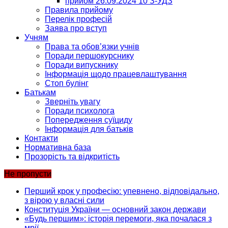
прийом 26.09.2024 10 З-УДЗ
Правила прийому
Перелік професій
Заява про вступ
Учням
Права та обов’язки учнів
Поради першокурснику
Поради випускнику
Інформація щодо працевлаштування
Стоп булінг
Батькам
Зверніть увагу
Поради психолога
Попередження суїциду
Інформація для батьків
Контакти
Нормативна база
Прозорість та відкритість
Не пропусти
Перший крок у професію: упевнено, відповідально,
з вірою у власні сили
Конституція України — основний закон держави
«Будь першим»: історія перемоги, яка почалася з
мрії