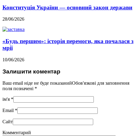
Конституція України — основний закон держави
28/06/2026
«Будь першим»: історія перемоги, яка почалася з
мрії
10/06/2026
Залишити коментар
Ваш email ніде не буде показанийОбов'язкові для заповнення
поля позначені
*
ім'я
*
Email
*
Сайт
Комментарий