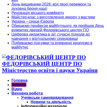
День вишиванки 2026: код твоєї перемоги та
духовна броня нації
Реновація міського комфорту
Майстер-клас з виготовлення декору з мастики
Україна – серце Європи
Обираємо професію майбутнього: як пройшов День
відкритих дверей Федорівського центру ПО
Цифрова дидактика в дії: сучасні підходи до
навчання у віртуальному середовищі
Підбиваємо підсумки та впевнено крокуємо в
майбутнє
ФЕДОРІВСЬКИЙ ЦЕНТР ПО
Міністерство освіти і науки України
Головна
Новини
Відео
Виховна робота
Учнівське самоврядування
Новини та діяльність
Інформаційні матеріали