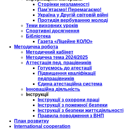
Сторінки незламності
Пам’ятаємо! Перемагаємо!
Україна у Другій світовій війні
Протидія вербуванню молоді
Теми виховних уроків
Спортивні досягнення
Бібліотека
Газета «Ліцейне КОЛО»
Методична робота
Методичний кабінет
Методична тема 2024/2025
Аттестація пед. працівників
Готуємось до атестації
Підвищення кваліфікації
педпрацівників
Єдина атестаційна система
Інноваційна діяльність
Інструкції
Інструкції з охорони праці
Інструкції з пожежної безпеки
Інструкції з безпеки життєдіяльності
Правила поводження з ВНП
План розвитку
International cooperation