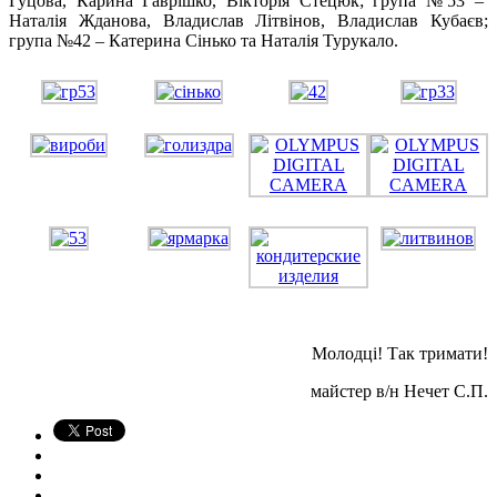
Гуцова, Карина Гаврішко, Вікторія Стецюк; група №53 –
Наталія Жданова, Владислав Літвінов, Владислав Кубаєв;
група №42 – Катерина Сінько та Наталія Турукало.
Молодці! Так тримати!
майстер в/н Нечет С.П.