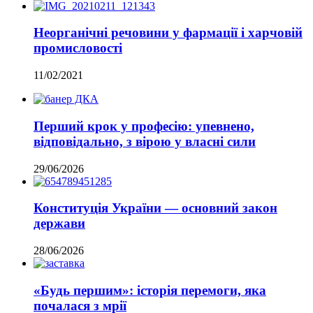
Неорганічні речовини у фармації і харчовій
промисловості
11/02/2021
Перший крок у професію: упевнено,
відповідально, з вірою у власні сили
29/06/2026
Конституція України — основний закон
держави
28/06/2026
«Будь першим»: історія перемоги, яка
почалася з мрії