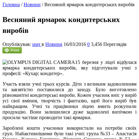
Головна
/
Новини
/
Весняний ярмарок кондитерських виробів
Весняний ярмарок кондитерських
виробів
Опублікував:
user
в
Новини
16/03/2016
0
3,456 Переглядів
15
березня у ліцеї відбулася
ярмарка кондитерських виробів, яку підготували учні з
професії: «Кухар; кондитер».
Участь взяли учні трьох курсів. Діти з великим задоволенням
та завзятістю поставилися до заходу. Було виготовлено
різноманітні кондитерські вироби. Кожен учасник вніс у виріб
усі свої вміння, творчість і фантазію, щоб його виріб був
найкращим. Учні та працівники ліцею вмить розкупили
продукцію. Вони залишилися дуже задоволені випічкою і
просили частіше проводити такі ярмарки.
Зароблені кошти учасники використали на потреби своїх
груп. Найактивнішими були такі учні: група №33 – Анастасія