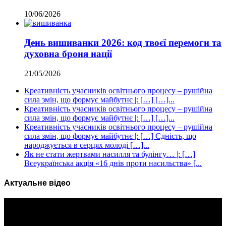
10/06/2026
День вишиванки 2026: код твоєї перемоги та
духовна броня нації
21/05/2026
Креативність учасників освітнього процесу – рушійна
сила змін, що формує майбутнє |: […] […]...
Креативність учасників освітнього процесу – рушійна
сила змін, що формує майбутнє |: […] […]...
Креативність учасників освітнього процесу – рушійна
сила змін, що формує майбутнє |: […] Єдність, що
народжується в серцях молоді […]...
Як не стати жертвами насилля та булінгу… |: […]
Всеукраїнська акція «16 днів проти насильства» [...
Актуальне відео