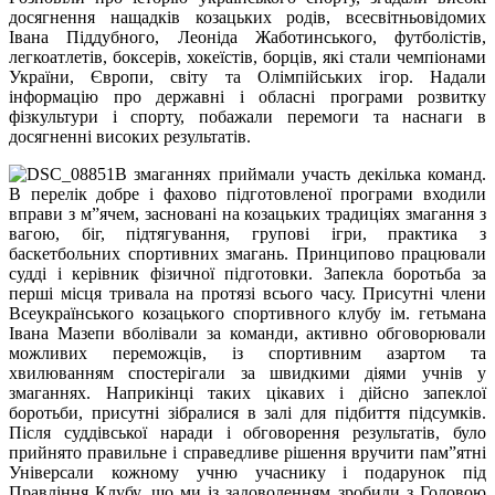
досягнення нащадків козацьких родів, всесвітньовідомих
Івана Піддубного, Леоніда Жаботинського, футболістів,
легкоатлетів, боксерів, хокеїстів, борців, які стали чемпіонами
України, Європи, світу та Олімпійських ігор. Надали
інформацію про державні і обласні програми розвитку
фізкультури і спорту, побажали перемоги та наснаги в
досягненні високих результатів.
В змаганнях приймали участь декілька команд.
В перелік добре і фахово підготовленої програми входили
вправи з м”ячем, засновані на козацьких традиціях змагання з
вагою, біг, підтягування, групові ігри, практика з
баскетбольних спортивних змагань. Принципово працювали
судді і керівник фізичної підготовки. Запекла боротьба за
перші місця тривала на протязі всього часу. Присутні члени
Всеукраїнського козацького спортивного клубу ім. гетьмана
Івана Мазепи вболівали за команди, активно обговорювали
можливих переможців, із спортивним азартом та
хвилюванням спостерігали за швидкими діями учнів у
змаганнях. Наприкінці таких цікавих і дійсно запеклої
боротьби, присутні зібралися в залі для підбиття підсумків.
Після суддівської наради і обговорення результатів, було
прийнято правильне і справедливе рішення вручити пам”ятні
Універсали кожному учню учаснику і подарунок під
Правління Клубу, що ми із задоволенням зробили з Головою