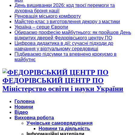
День вишиванки 2026: код твоєї перемоги та
духовна броня нації
Реновація міського комфорту
Майстер-клас з виготовлення декору з мастики
Україна – серце Європи
Обираємо професію майбутнього: як пройшов День
відкритих дверей Федорівського центру ПО
Цифрова дидактика в дії: сучасні підходи до
навчання у віртуальному середовищі
Підбиваємо підсумки та впевнено крокуємо в
майбутнє
ФЕДОРІВСЬКИЙ ЦЕНТР ПО
Міністерство освіти і науки України
Головна
Новини
Відео
Виховна робота
Учнівське самоврядування
Новини та діяльність
Інформаційні матеріали