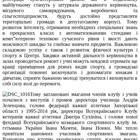
майбутньому стануть у штурвала державного керівництва,
місцевого самоврядування, виробничих та
сільгосппідприємств, будуть достойно представляти
територіальні громади в депутатському корпусі. Тому
розвиток інтелекту, отримання необхідних спеціальних знань
в прекрасних класах з автоматизованими стендами і
комп”ютерною технікою сучасного рівня і якості дають
можливості швидко та глибоко вивчати предмети. Важливою
складовою успіху є також і розвиток фізичної культури і
спорту в Центрі. Завдяки активній діяльності керівництва в
залах проводиться ремонт і учні можуть невдовзі отримати ще
кращі приміщення для різних видів спорту, а громадські
організації повинні заохочувати і допомагати юнакам і
дівчатам, сприяти бажанню молоді тренуватися і виховувати в
собі силу волі до перемоги.
Тому заплановані змагання членів клубу і учнів
почалися з виступів і промов директора училища Андрія
Зеленцова, голови федерації важкої атлетики Запорізької
області з 1995-2014 рік, директора Всеукраїнського Клубу
ветеранів важкої атлетики Дмитра Сухініна, і голови нової
фундації Всеукраїнського козацького спортивного клубу ім.
гетьмана України Івана Мазепи, Івана Нонки. Ми тепло
привітали шановних учасників спортивних змагань.
Розповіли про історію українського спорту, згадали високі