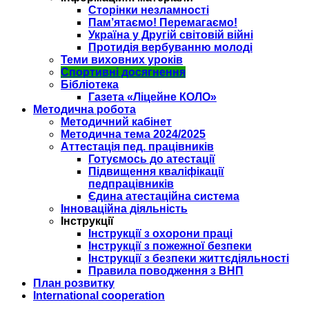
Сторінки незламності
Пам’ятаємо! Перемагаємо!
Україна у Другій світовій війні
Протидія вербуванню молоді
Теми виховних уроків
Спортивні досягнення
Бібліотека
Газета «Ліцейне КОЛО»
Методична робота
Методичний кабінет
Методична тема 2024/2025
Аттестація пед. працівників
Готуємось до атестації
Підвищення кваліфікації
педпрацівників
Єдина атестаційна система
Інноваційна діяльність
Інструкції
Інструкції з охорони праці
Інструкції з пожежної безпеки
Інструкції з безпеки життєдіяльності
Правила поводження з ВНП
План розвитку
International cooperation