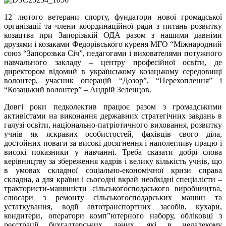
12
лютого ветерани спорту, фундатори нової громадської
організації та члени координаційної ради з питань розвитку
козацтва при Запорізькій ОДА разом з нашими давніми
друзями і козаками Федорівського куреня МГО “Міжнародний
союз “Запорозька Січ”, педагогами і вихователями потужного
навчального закладу – центру професійної освіти, де
директором відомий в українському козацькому середовищі
волонтер, учасник операцій “Дозор”, “Перехоплення” і
“Козацький волонтер” – Андрій Зеленцов.
Довгі роки педколектив працює разом з громадськими
активістами на виконання державних стратегічних завдань в
галузі освіти, національно-патріотичного виховання, розвитку
учнів як яскравих особистостей, фахівців свого діла,
достойних поваги за високі досягнення і наполегливу працю і
високі показники у навчанні. Треба сказати добрі слова
керівництву за збереження кадрів і велику кількість учнів, що
в умовах складної соціально-економічної кризи справа
складна, а для країни і сьогодні вкрай необхідні спеціалісти –
трактористи-машиністи сільськогосподаського виробництва,
слюсари з ремонту сільськогосподарських машин та
устаткування, водії автотранспортних засобів, кухари,
кондитери, оператори комп”ютерного набору, обліковці з
реєстрації бухгалтерських даних, які в недалекому