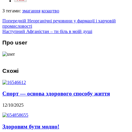
З тегами:
змагання
козацтво
Попередній
Неорганічні речовини у фармації і харчовій
промисловості
Наступний
Афганістан – ти біль в моїй душі
Про user
Схожі
Спорт — основа здорового способу життя
12/10/2025
Здоровим бути модно!