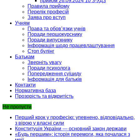
прийом 26.09.2024 10 З-УДЗ
Правила прийому
Перелік професій
Заява про вступ
Учням
Права та обов’язки учнів
Поради першокурснику
Поради випускнику
Інформація щодо працевлаштування
Стоп булінг
Батькам
Зверніть увагу
Поради психолога
Попередження суїциду
Інформація для батьків
Контакти
Нормативна база
Прозорість та відкритість
Не пропусти
Перший крок у професію: упевнено, відповідально,
з вірою у власні сили
Конституція України — основний закон держави
«Будь першим»: історія перемоги, яка почалася з
мрії