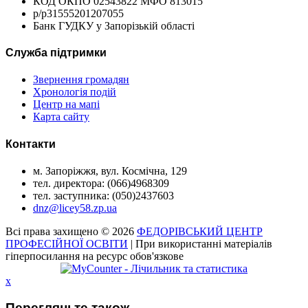
КОД ОКПО 02543822 МФО 813015
р/р31555201207055
Банк ГУДКУ у Запорізькій області
Служба підтримки
Звернення громадян
Хронологія подій
Центр на мапі
Карта сайту
Контакти
м. Запоріжжя, вул. Космічна, 129
тел. директора: (066)4968309
тел. заступника: (050)2437603
dnz@licey58.zp.ua
Всі права захищено © 2026
ФЕДОРІВСЬКИЙ ЦЕНТР
ПРОФЕСІЙНОЇ ОСВІТИ
| При використанні матеріалів
гіперпосилання на ресурс обов'язкове
x
Перегляньте також