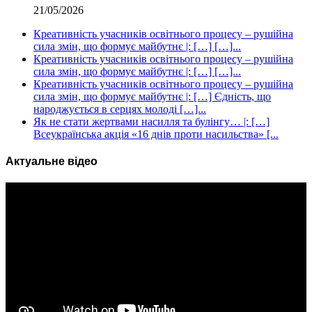
21/05/2026
Креативність учасників освітнього процесу – рушійна
сила змін, що формує майбутнє |: […] […]...
Креативність учасників освітнього процесу – рушійна
сила змін, що формує майбутнє |: […] […]...
Креативність учасників освітнього процесу – рушійна
сила змін, що формує майбутнє |: […] Єдність, що
народжується в серцях молоді […]...
Як не стати жертвами насилля та булінгу… |: […]
Всеукраїнська акція «16 днів проти насильства» [...
Актуальне відео