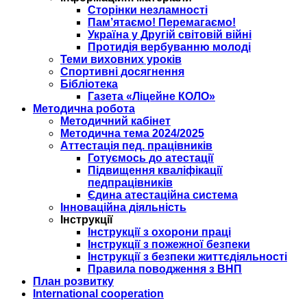
Сторінки незламності
Пам’ятаємо! Перемагаємо!
Україна у Другій світовій війні
Протидія вербуванню молоді
Теми виховних уроків
Спортивні досягнення
Бібліотека
Газета «Ліцейне КОЛО»
Методична робота
Методичний кабінет
Методична тема 2024/2025
Аттестація пед. працівників
Готуємось до атестації
Підвищення кваліфікації
педпрацівників
Єдина атестаційна система
Інноваційна діяльність
Інструкції
Інструкції з охорони праці
Інструкції з пожежної безпеки
Інструкції з безпеки життєдіяльності
Правила поводження з ВНП
План розвитку
International cooperation