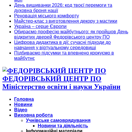
День вишиванки 2026: код твоєї перемоги та
духовна броня нації
Реновація міського комфорту
Майстер-клас з виготовлення декору з мастики
Україна – серце Європи
Обираємо професію майбутнього: як пройшов День
відкритих дверей Федорівського центру ПО
Цифрова дидактика в дії: сучасні підходи до
навчання у віртуальному середовищі
Підбиваємо підсумки та впевнено крокуємо в
майбутнє
ФЕДОРІВСЬКИЙ ЦЕНТР ПО
Міністерство освіти і науки України
Головна
Новини
Відео
Виховна робота
Учнівське самоврядування
Новини та діяльність
Інформаційні матеріали