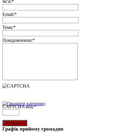
Ім’я:
*
Email:
*
Тема:
*
Повідомлення:
*
CAPTCHA код:
*
Графік прийому громадян