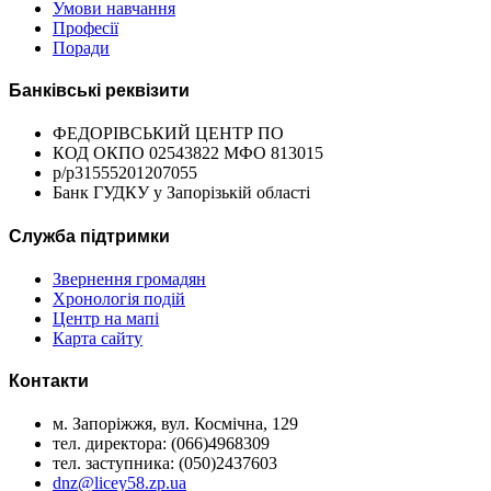
Умови навчання
Професії
Поради
Банківські реквізити
ФЕДОРІВСЬКИЙ ЦЕНТР ПО
КОД ОКПО 02543822 МФО 813015
р/р31555201207055
Банк ГУДКУ у Запорізькій області
Служба підтримки
Звернення громадян
Хронологія подій
Центр на мапі
Карта сайту
Контакти
м. Запоріжжя, вул. Космічна, 129
тел. директора: (066)4968309
тел. заступника: (050)2437603
dnz@licey58.zp.ua