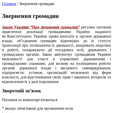
Головна
/
Звернення громадян
Звернення громадян
Закон України “Про звернення громадян”
регулює питання
практичної реалізації громадянами України наданого
їм Конституцією України права вносити в органи державної
влади, об’єднання громадян відповідно до їх статуту
пропозиції про поліпшення їх діяльності, викривати недоліки
в роботі, оскаржувати дії посадових осіб, державних і
громадських органів. Закон забезпечує громадянам України
можливості для участі в управлінні державними і
громадськими справами, для впливу на поліпшення роботи
органів державної влади і місцевого самоврядування,
підприємств, установ, організацій незалежно від форм
власності, для відстоювання своїх прав і законних інтересів та
відновлення їх у разі порушення.
Зворотній зв’язок
Питання та коментарі вітаються
*
вказує обов'язкові для заповнення поля