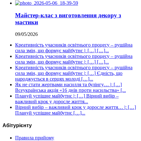
Майстер-клас з виготовлення декору з
мастики
09/05/2026
Креативність учасників освітнього процесу – рушійна
сила змін, що формує майбутнє |: […] […]...
Креативність учасників освітнього процесу – рушійна
сила змін, що формує майбутнє |: […] […]...
Креативність учасників освітнього процесу – рушійна
сила змін, що формує майбутнє |: […] Єдність, що
народжується в серцях молоді […]...
Як не стати жертвами насилля та булінгу… |: […]
Всеукраїнська акція «16 днів проти насильства» [...
Плануй успішне майбутнє |: […] Вірний вибір –
важливий крок у доросле життя...
Вірний вибір – важливий крок у доросле життя… |: […]
Плануй успішне майбутнє […]...
Абітурієнту
Правила прийому