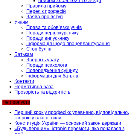
прийом 26.09.2024 10 З-УДЗ
Правила прийому
Перелік професій
Заява про вступ
Учням
Права та обов’язки учнів
Поради першокурснику
Поради випускнику
Інформація щодо працевлаштування
Стоп булінг
Батькам
Зверніть увагу
Поради психолога
Попередження суїциду
Інформація для батьків
Контакти
Нормативна база
Прозорість та відкритість
Не пропусти
Перший крок у професію: упевнено, відповідально,
з вірою у власні сили
Конституція України — основний закон держави
«Будь першим»: історія перемоги, яка почалася з
мрії