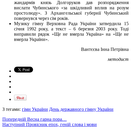
жандармів князь Долгоруков дав розпорядження
вислати Чубинського «за шкідливий вплив на розум
простолюду». З Архангельської губернії Чубинський
повернувся через сім років.
Музику гімну Верховна Рада України затвердила 15
січня 1992 року, а текст – 6 березня 2003 року. Тоді
виправили рядок «Ще не вмерла Україна» на «Ще не
вмерла України».
Вантєєва Інна Петрівна
методист
З тегами:
гімн України
День державного гімну України
Попередній
Весна гарна пора…
Наступний
Провісник епох, геній слова і мови