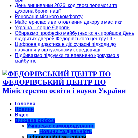
День вишиванки 2026: код твоєї перемоги та
духовна броня нації
Реновація міського комфорту
Майстер-клас з виготовлення декору з мастики
Україна – серце Європи
Обираємо професію майбутнього: як пройшов День
відкритих дверей Федорівського центру ПО
Цифрова дидактика в дії: сучасні підходи до
навчання у віртуальному середовищі
Підбиваємо підсумки та впевнено крокуємо в
майбутнє
ФЕДОРІВСЬКИЙ ЦЕНТР ПО
Міністерство освіти і науки України
Головна
Новини
Відео
Виховна робота
Учнівське самоврядування
Новини та діяльність
Інформаційні матеріали