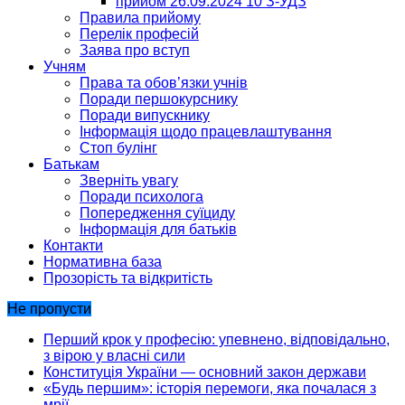
прийом 26.09.2024 10 З-УДЗ
Правила прийому
Перелік професій
Заява про вступ
Учням
Права та обов’язки учнів
Поради першокурснику
Поради випускнику
Інформація щодо працевлаштування
Стоп булінг
Батькам
Зверніть увагу
Поради психолога
Попередження суїциду
Інформація для батьків
Контакти
Нормативна база
Прозорість та відкритість
Не пропусти
Перший крок у професію: упевнено, відповідально,
з вірою у власні сили
Конституція України — основний закон держави
«Будь першим»: історія перемоги, яка почалася з
мрії