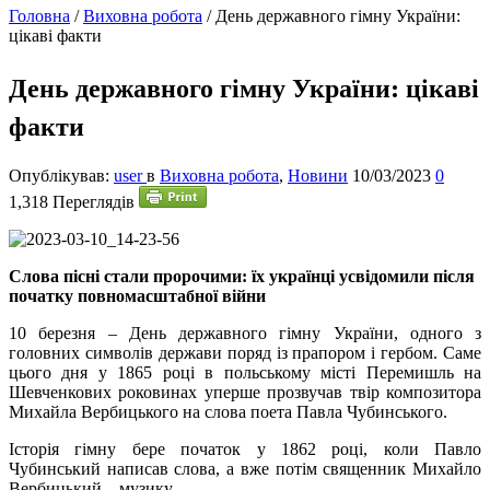
Головна
/
Виховна робота
/
День державного гімну України:
цікаві факти
День державного гімну України: цікаві
факти
Опублікував:
user
в
Виховна робота
,
Новини
10/03/2023
0
1,318 Переглядів
С
лова пісні стали пророчими: їх українці усвідомили після
початку повномасштабної війни
10 березня – День державного гімну України, одного з
головних символів держави поряд із прапором і гербом. Саме
цього дня у 1865 році в польському місті Перемишль на
Шевченкових роковинах уперше прозвучав твір композитора
Михайла Вербицького на слова поета Павла Чубинського.
Історія гімну бере початок у 1862 році, коли Павло
Чубинський написав слова, а вже потім священник Михайло
Вербицький – музику