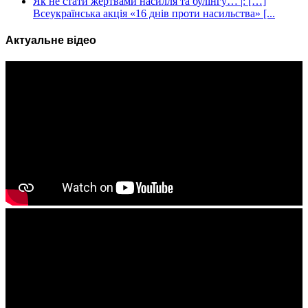
Як не стати жертвами насилля та булінгу… |: […]
Всеукраїнська акція «16 днів проти насильства» [...
Актуальне відео