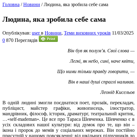
Головна
/
Новини
/
Людина, яка зробила себе сама
Людина, яка зробила себе сама
Опублікував:
user
в
Новини
,
Теми виховних уроків
11/03/2025
0
870 Переглядів
Він був як полум’я. Свої слова —
Легкі, як небо, сині, наче квіти,
Що ними тільки правду говорити, —
Він в наші душі спраглі наливав.
Леонід Кисельов
В
одній людині змогли поєднатися поет, прозаїк, перекладач,
публіцист, майстер графіки, живописець, ілюстратор,
мандрівник, філософ, історик, драматург, театральний критик,
…«self-mademan». Це все про Тараса Шевченка. Шевченко є в
усіх складових нашої культури: від думок про те, що він –
ікона і пророк до мемів у соціальних мережах. Він постійно
присутній у нашому повсякденні: від шкільних підручників до