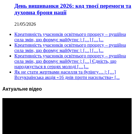
День вишиванки 2026: код твоєї перемоги та
духовна броня нації
21/05/2026
Креативність учасників освітнього процесу – рушійна
сила змін, що формує майбутнє |: […] […]...
Креативність учасників освітнього процесу – рушійна
сила змін, що формує майбутнє |: […] […]...
Креативність учасників освітнього процесу – рушійна
сила змін, що формує майбутнє |: […] Єдність, що
народжується в серцях молоді […]...
Як не стати жертвами насилля та булінгу… |: […]
Всеукраїнська акція «16 днів проти насильства» [...
Актуальне відео