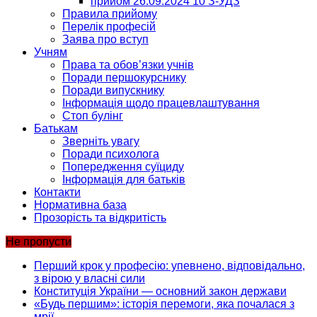
прийом 26.09.2024 10 З-УДЗ
Правила прийому
Перелік професій
Заява про вступ
Учням
Права та обов’язки учнів
Поради першокурснику
Поради випускнику
Інформація щодо працевлаштування
Стоп булінг
Батькам
Зверніть увагу
Поради психолога
Попередження суїциду
Інформація для батьків
Контакти
Нормативна база
Прозорість та відкритість
Не пропусти
Перший крок у професію: упевнено, відповідально,
з вірою у власні сили
Конституція України — основний закон держави
«Будь першим»: історія перемоги, яка почалася з
мрії