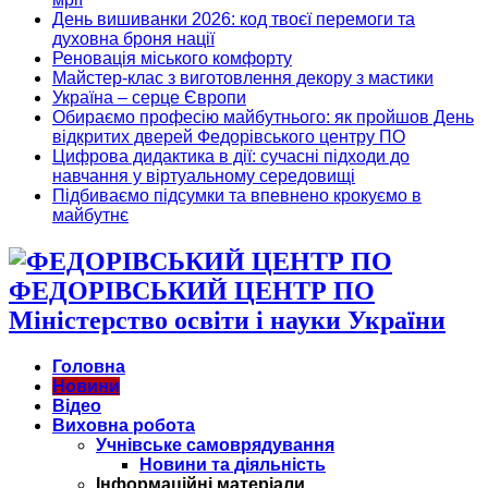
День вишиванки 2026: код твоєї перемоги та
духовна броня нації
Реновація міського комфорту
Майстер-клас з виготовлення декору з мастики
Україна – серце Європи
Обираємо професію майбутнього: як пройшов День
відкритих дверей Федорівського центру ПО
Цифрова дидактика в дії: сучасні підходи до
навчання у віртуальному середовищі
Підбиваємо підсумки та впевнено крокуємо в
майбутнє
ФЕДОРІВСЬКИЙ ЦЕНТР ПО
Міністерство освіти і науки України
Головна
Новини
Відео
Виховна робота
Учнівське самоврядування
Новини та діяльність
Інформаційні матеріали