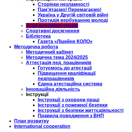
Сторінки незламності
Пам’ятаємо! Перемагаємо!
Україна у Другій світовій війні
Протидія вербуванню молоді
Теми виховних уроків
Спортивні досягнення
Бібліотека
Газета «Ліцейне КОЛО»
Методична робота
Методичний кабінет
Методична тема 2024/2025
Аттестація пед. працівників
Готуємось до атестації
Підвищення кваліфікації
педпрацівників
Єдина атестаційна система
Інноваційна діяльність
Інструкції
Інструкції з охорони праці
Інструкції з пожежної безпеки
Інструкції з безпеки життєдіяльності
Правила поводження з ВНП
План розвитку
International cooperation