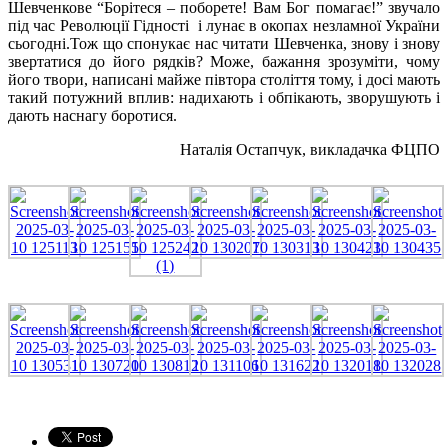
Шевченкове “Борітеся – поборете! Вам Бог помагає!” звучало
під час Революції Гідності і лунає в окопах незламної України
сьогодні.Тож що спонукає нас читати Шевченка, знову і знову
звертатися до його рядків? Може, бажання зрозуміти, чому
його твори, написані майже півтора століття тому, і досі мають
такий потужний вплив: надихають і обпікають, зворушують і
дають наснагу боротися.
Наталія Остапчук, викладачка ФЦПО