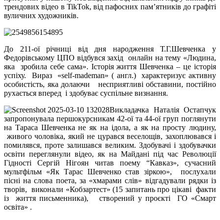
трендових відео в TikTok, від пафосних пам’ятників до графіті
вуличних художників.
До 211-ої річниці від дня народження Т.Г.Шевченка у
Федорівському ЦПО відбувся захід онлайн на тему «Людина,
яка зробила себе сама». Історія життя Шевченка – це історія
успіху. Вираз «self-mademan» ( англ.) характеризує активну
особистість, яка долаючи несприятливі обставини, постійно
рухається вперед і здобуває суспільне визнання.
Викладачка Наталія Остапчук
запропонувала першокурсникам 42-ої та 44-ої груп поглянути
на Тараса Шевченка не як на ідола, а як на просту людину,
живого чоловіка, який не цурався веселощів, захоплювався і
помилявся, проте залишався великим. Здобувачі і здобувачки
освіти переглянули відео, як на Майдані під час Революції
Гідності Сергій Нігоян читав поему “Кавказ», сучасний
мультфільм «Як Тарас Шевченко став зіркою», послухали
пісні на слова поета, за «хмарами слів» відгадували рядки із
творів, виконали «Кобзартест» (15 запитань про цікаві факти
із життя письменника), створений у проєкті ГО «Смарт
освіта» .