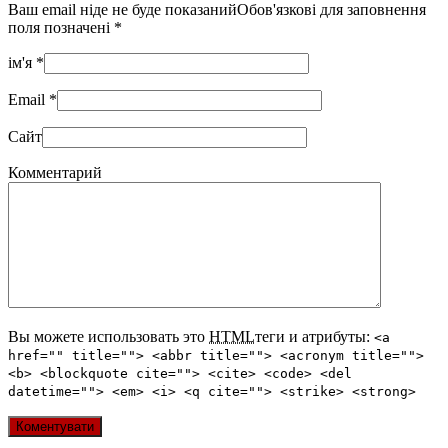
Ваш email ніде не буде показанийОбов'язкові для заповнення
поля позначені
*
ім'я
*
Email
*
Сайт
Комментарий
Вы можете использовать это
HTML
теги и атрибуты:
<a
href="" title=""> <abbr title=""> <acronym title="">
<b> <blockquote cite=""> <cite> <code> <del
datetime=""> <em> <i> <q cite=""> <strike> <strong>