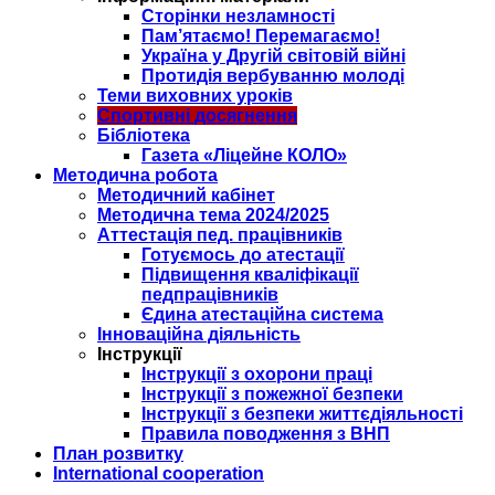
Сторінки незламності
Пам’ятаємо! Перемагаємо!
Україна у Другій світовій війні
Протидія вербуванню молоді
Теми виховних уроків
Спортивні досягнення
Бібліотека
Газета «Ліцейне КОЛО»
Методична робота
Методичний кабінет
Методична тема 2024/2025
Аттестація пед. працівників
Готуємось до атестації
Підвищення кваліфікації
педпрацівників
Єдина атестаційна система
Інноваційна діяльність
Інструкції
Інструкції з охорони праці
Інструкції з пожежної безпеки
Інструкції з безпеки життєдіяльності
Правила поводження з ВНП
План розвитку
International cooperation