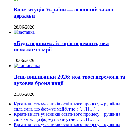
Конституція України — основний закон
держави
28/06/2026
«Будь першим»: історія перемоги, яка
почалася з мрії
10/06/2026
День вишиванки 2026: код твоєї перемоги та
духовна броня нації
21/05/2026
Креативність учасників освітнього процесу – рушійна
сила змін, що формує майбутнє |: […] […]...
Креативність учасників освітнього процесу – рушійна
сила змін, що формує майбутнє |: […] […]...
Креативність учасників освітнього процесу – рушійна