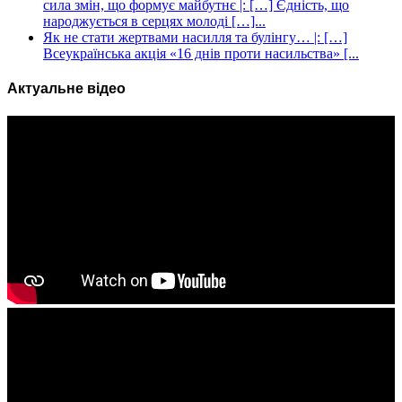
сила змін, що формує майбутнє |: […] Єдність, що
народжується в серцях молоді […]...
Як не стати жертвами насилля та булінгу… |: […]
Всеукраїнська акція «16 днів проти насильства» [...
Актуальне відео