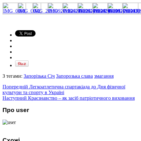
З тегами:
Запорізька Січ
Запорозька слава
змагання
Попередній
Легкоатлетична спартакіада до Дня фізичної
культури та спорту в Україні
Наступний
Краєзнавство – як засіб патріотичного виховання
Про user
Схожі