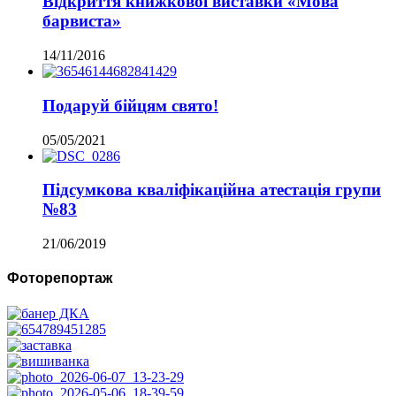
Відкриття книжкової виставки «Мова
барвиста»
14/11/2016
Подаруй бійцям свято!
05/05/2021
Підсумкова кваліфікаційна атестація групи
№83
21/06/2019
Фоторепортаж