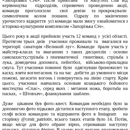
«Запорізької Січі». Після привітань та напутніх слів від
керівництва підрозділів, сприяючих проведенню акції,
команди проголосили свої девізи та прокрокували
символічним колом пошани. Одразу по закінченню
урочистого відкриття усі команди мали змогу ознайомитися з
історико-культурним комплексом «Запорізька Січ».
Цього року в акції прийняли участь 12 команд з усієї області.
Протягом трьох днів учасники проживали та змагалися на
території санаторія «Великий луг». Команди брали участь у
майстер-класах та змаганнях з таких дисциплін : основи
самозахисту,стрільба з пневматичної гвинтівки, стрільба з
лука, домедична допомога, пейнтбол, військово-прикладна
смуга. Тут учасники повинні були одягнувши бронежилет та
каску, взяти вогнегасник та на час добігти до умовного місця
пожежі, загасити вогонь і повернутись на лінію старту. Крім
цього, учасники навчались основам козацького бойового
мистецтва «Спас», серед яких : метання ножа, боротьба на
пасках, « Штовхач», фланкування шаблею.
Дуже цікавим був фото–квест. Командам необхідно було за
допомогою фото підказки дістатися наступного етапу, зробити
селфі всією командою та відправити фото в Instagram на
сторінку @centr_patriotiv, всього таких етапів було 14. Потім,
якщо місце для фото обране вірно, отримавши наступну
підказку, дістатися фінішу. В цьому виді змагань враховувався