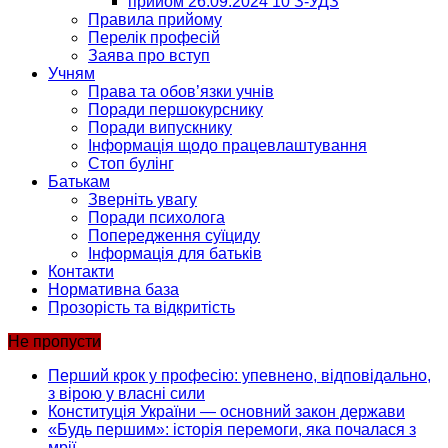
прийом 26.09.2024 10 З-УДЗ
Правила прийому
Перелік професій
Заява про вступ
Учням
Права та обов’язки учнів
Поради першокурснику
Поради випускнику
Інформація щодо працевлаштування
Стоп булінг
Батькам
Зверніть увагу
Поради психолога
Попередження суїциду
Інформація для батьків
Контакти
Нормативна база
Прозорість та відкритість
Не пропусти
Перший крок у професію: упевнено, відповідально,
з вірою у власні сили
Конституція України — основний закон держави
«Будь першим»: історія перемоги, яка почалася з
мрії