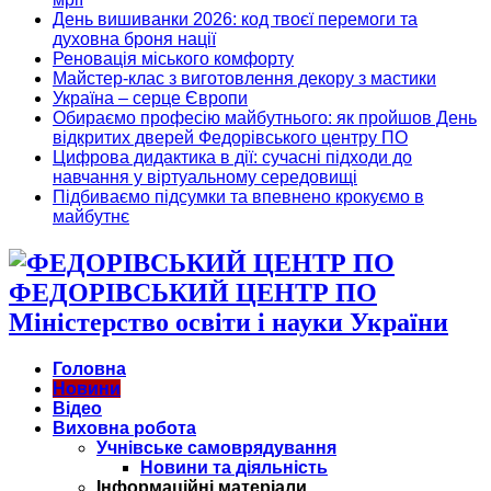
День вишиванки 2026: код твоєї перемоги та
духовна броня нації
Реновація міського комфорту
Майстер-клас з виготовлення декору з мастики
Україна – серце Європи
Обираємо професію майбутнього: як пройшов День
відкритих дверей Федорівського центру ПО
Цифрова дидактика в дії: сучасні підходи до
навчання у віртуальному середовищі
Підбиваємо підсумки та впевнено крокуємо в
майбутнє
ФЕДОРІВСЬКИЙ ЦЕНТР ПО
Міністерство освіти і науки України
Головна
Новини
Відео
Виховна робота
Учнівське самоврядування
Новини та діяльність
Інформаційні матеріали