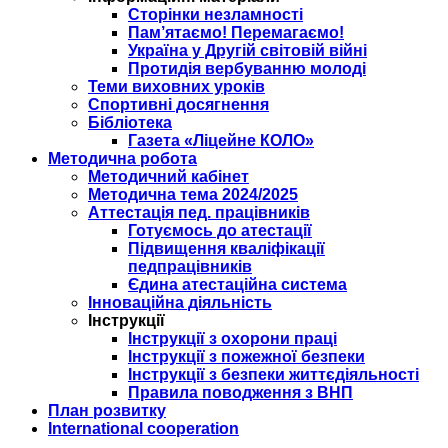
Сторінки незламності
Пам’ятаємо! Перемагаємо!
Україна у Другій світовій війні
Протидія вербуванню молоді
Теми виховних уроків
Спортивні досягнення
Бібліотека
Газета «Ліцейне КОЛО»
Методична робота
Методичний кабінет
Методична тема 2024/2025
Аттестація пед. працівників
Готуємось до атестації
Підвищення кваліфікації
педпрацівників
Єдина атестаційна система
Інноваційна діяльність
Інструкції
Інструкції з охорони праці
Інструкції з пожежної безпеки
Інструкції з безпеки життєдіяльності
Правила поводження з ВНП
План розвитку
International cooperation