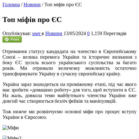
Головна
/
Новини
/
Топ міфів про ЄС
Топ міфів про ЄС
Опублікував:
user
в
Новини
13/05/2024
0
1,159 Переглядів
О
тримання статусу кандидата на членство в Європейському
Союзі – велика перемога України та історичне визнання з
боку ЄС зусиль всього українського суспільства за багато
років. Ми отримали величезну можливість остаточно
трансформувати Україну в сучасну європейську країну.
Україна зараз знаходиться на проміжному етапі, під час якого
має зробити «домашню роботу» для того, щоб вступити в ЄС.
На жаль, довкола теми майбутнього членства України вже
довгий час створюється безліч фейків та маніпуляцій.
Тож нижче ми розвінчуємо основні міфи про процес вступу
України в Євросоюз.