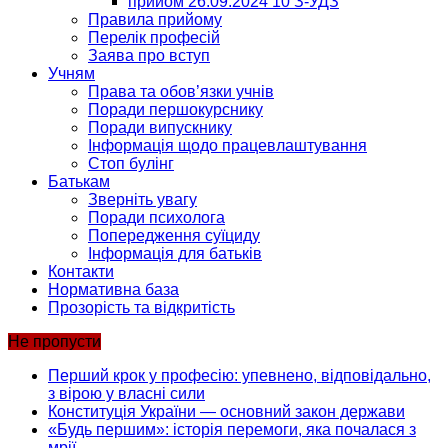
прийом 26.09.2024 10 З-УДЗ
Правила прийому
Перелік професій
Заява про вступ
Учням
Права та обов’язки учнів
Поради першокурснику
Поради випускнику
Інформація щодо працевлаштування
Стоп булінг
Батькам
Зверніть увагу
Поради психолога
Попередження суїциду
Інформація для батьків
Контакти
Нормативна база
Прозорість та відкритість
Не пропусти
Перший крок у професію: упевнено, відповідально,
з вірою у власні сили
Конституція України — основний закон держави
«Будь першим»: історія перемоги, яка почалася з
мрії