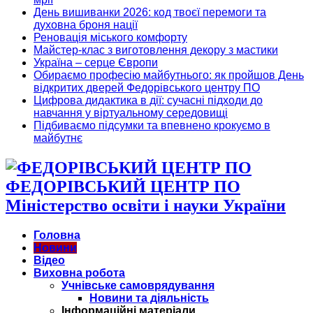
День вишиванки 2026: код твоєї перемоги та
духовна броня нації
Реновація міського комфорту
Майстер-клас з виготовлення декору з мастики
Україна – серце Європи
Обираємо професію майбутнього: як пройшов День
відкритих дверей Федорівського центру ПО
Цифрова дидактика в дії: сучасні підходи до
навчання у віртуальному середовищі
Підбиваємо підсумки та впевнено крокуємо в
майбутнє
ФЕДОРІВСЬКИЙ ЦЕНТР ПО
Міністерство освіти і науки України
Головна
Новини
Відео
Виховна робота
Учнівське самоврядування
Новини та діяльність
Інформаційні матеріали