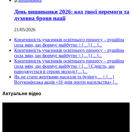
День вишиванки 2026: код твоєї перемоги та
духовна броня нації
21/05/2026
Креативність учасників освітнього процесу – рушійна
сила змін, що формує майбутнє |: […] […]...
Креативність учасників освітнього процесу – рушійна
сила змін, що формує майбутнє |: […] […]...
Креативність учасників освітнього процесу – рушійна
сила змін, що формує майбутнє |: […] Єдність, що
народжується в серцях молоді […]...
Як не стати жертвами насилля та булінгу… |: […]
Всеукраїнська акція «16 днів проти насильства» [...
Актуальне відео