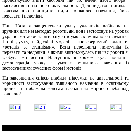
продовжуємо вчити сьогодні так, як вчили цього вчора»,
наголосивши на його актуальності. Далі педагог нагадала
колегам про принципи, види змішаного навчання, його
переваги і недоліки.
Пані Наталія закцентувала увагу учасників вебінару на
зручних для неї методах роботи, які вона застосовує на уроках
української мови та літератури в умовах змішаного навчання.
На її думку, найдієвіші моделі – «перевернутий клас» та
«ротація за станціями». Вона перелічила присутнім їх
переваги та недоліки, з якими зіштовхнулась під час роботи зі
здобувачами освіти. Наступник її кроком, була поетапна
демонстрація уроку в умовах змішаного навчання із
застосуванням сучасних форм і методів.
На завершення спікер підбила підсумки на актуальності та
корисності застосування змішаного навчання в освітньому
процесі, й побажала колегам наснаги та мирного неба над
головою!