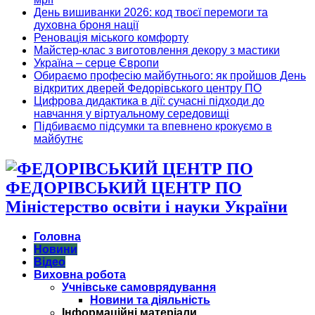
День вишиванки 2026: код твоєї перемоги та
духовна броня нації
Реновація міського комфорту
Майстер-клас з виготовлення декору з мастики
Україна – серце Європи
Обираємо професію майбутнього: як пройшов День
відкритих дверей Федорівського центру ПО
Цифрова дидактика в дії: сучасні підходи до
навчання у віртуальному середовищі
Підбиваємо підсумки та впевнено крокуємо в
майбутнє
ФЕДОРІВСЬКИЙ ЦЕНТР ПО
Міністерство освіти і науки України
Головна
Новини
Відео
Виховна робота
Учнівське самоврядування
Новини та діяльність
Інформаційні матеріали