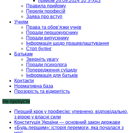
прийом 26.09.2024 10 З-УДЗ
Правила прийому
Перелік професій
Заява про вступ
Учням
Права та обов’язки учнів
Поради першокурснику
Поради випускнику
Інформація щодо працевлаштування
Стоп булінг
Батькам
Зверніть увагу
Поради психолога
Попередження суїциду
Інформація для батьків
Контакти
Нормативна база
Прозорість та відкритість
Не пропусти
Перший крок у професію: упевнено, відповідально,
з вірою у власні сили
Конституція України — основний закон держави
«Будь першим»: історія перемоги, яка почалася з
мрії