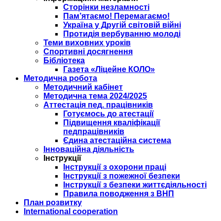
Сторінки незламності
Пам’ятаємо! Перемагаємо!
Україна у Другій світовій війні
Протидія вербуванню молоді
Теми виховних уроків
Спортивні досягнення
Бібліотека
Газета «Ліцейне КОЛО»
Методична робота
Методичний кабінет
Методична тема 2024/2025
Аттестація пед. працівників
Готуємось до атестації
Підвищення кваліфікації
педпрацівників
Єдина атестаційна система
Інноваційна діяльність
Інструкції
Інструкції з охорони праці
Інструкції з пожежної безпеки
Інструкції з безпеки життєдіяльності
Правила поводження з ВНП
План розвитку
International cooperation