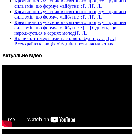
Креативність учасників освітнього процесу – рушійна
сила змін, що формує майбутнє |: […] […]...
Креативність учасників освітнього процесу – рушійна
сила змін, що формує майбутнє |: […] […]...
Креативність учасників освітнього процесу – рушійна
сила змін, що формує майбутнє |: […] Єдність, що
народжується в серцях молоді […]...
Як не стати жертвами насилля та булінгу… |: […]
Всеукраїнська акція «16 днів проти насильства» [...
Актуальне відео