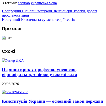
З тегами:
вебінар
українська мова
Попередній
Шановні ветерани, пенсіонери, колеги, дорогі
профтехосвітяни
Наступний
Класична та сучасна теорії тестів
Про user
Схожі
Перший крок у професію: упевнено,
відповідально, з вірою у власні сили
29/06/2026
Конституція України — основний закон держави