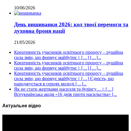
10/06/2026
День вишиванки 2026: код твоєї перемоги та
духовна броня нації
21/05/2026
Креативність учасників освітнього процесу – рушійна
сила змін, що формує майбутнє |: […] […]...
Креативність учасників освітнього процесу – рушійна
сила змін, що формує майбутнє |: […] […]...
Креативність учасників освітнього процесу – рушійна
сила змін, що формує майбутнє |: […] Єдність, що
народжується в серцях молоді […]...
Як не стати жертвами насилля та булінгу… |: […]
Всеукраїнська акція «16 днів проти насильства» [...
Актуальне відео