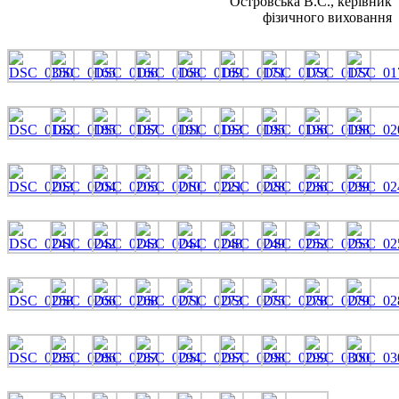
Островська В.С., керівник
фізичного виховання