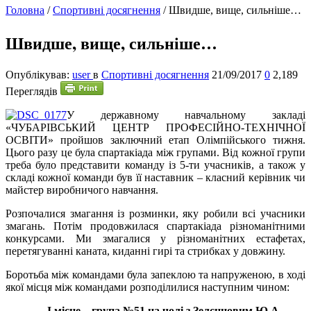
Головна
/
Спортивні досягнення
/
Швидше, вище, сильніше…
Швидше, вище, сильніше…
Опублікував:
user
в
Спортивні досягнення
21/09/2017
0
2,189
Переглядів
У
державному навчальному закладі
«ЧУБАРІВСЬКИЙ ЦЕНТР ПРОФЕСІЙНО-ТЕХНІЧНОЇ
ОСВІТИ» пройшов заключний етап Олімпійського тижня.
Цього разу це була спартакіада між групами. Від кожної групи
треба було представити команду із 5-ти учасників, а також у
складі кожної команди був її наставник – класний керівник чи
майстер виробничого навчання.
Розпочалися змагання із розминки, яку робили всі учасники
змагань. Потім продовжилася спартакіада різноманітними
конкурсами. Ми змагалися у різноманітних естафетах,
перетягуванні каната, киданні гирі та стрибках у довжину.
Боротьба між командами була запеклою та напруженою, в ході
якої місця між командами розподілилися наступним чином:
І місце – група №51 на чолі з Зелєнцовим Ю.А.