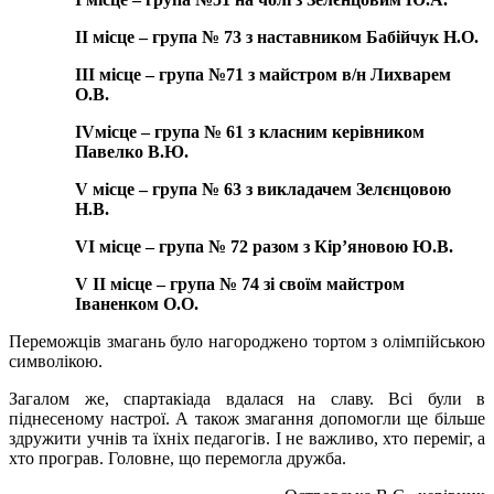
ІІ місце – група № 73 з наставником Бабійчук Н.О.
ІІІ місце – група №71 з майстром в/н Лихварем
О.В.
ІVмісце – група № 61 з класним керівником
Павелко В.Ю.
V місце – група № 63 з викладачем Зелєнцовою
Н.В.
VІ місце – група № 72 разом з Кір’яновою Ю.В.
V ІІ місце – група № 74 зі своїм майстром
Іваненком О.О.
Переможців змагань було нагороджено тортом з олімпійською
символікою.
Загалом же, спартакіада вдалася на славу. Всі були в
піднесеному настрої. А також змагання допомогли ще більше
здружити учнів та їхніх педагогів. І не важливо, хто переміг, а
хто програв. Головне, що перемогла дружба.