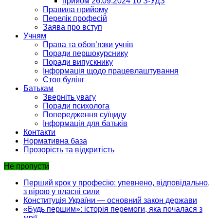
прийом 26.09.2024 10 З-УДЗ
Правила прийому
Перелік професій
Заява про вступ
Учням
Права та обов’язки учнів
Поради першокурснику
Поради випускнику
Інформація щодо працевлаштування
Стоп булінг
Батькам
Зверніть увагу
Поради психолога
Попередження суїциду
Інформація для батьків
Контакти
Нормативна база
Прозорість та відкритість
Не пропусти
Перший крок у професію: упевнено, відповідально,
з вірою у власні сили
Конституція України — основний закон держави
«Будь першим»: історія перемоги, яка почалася з
мрії