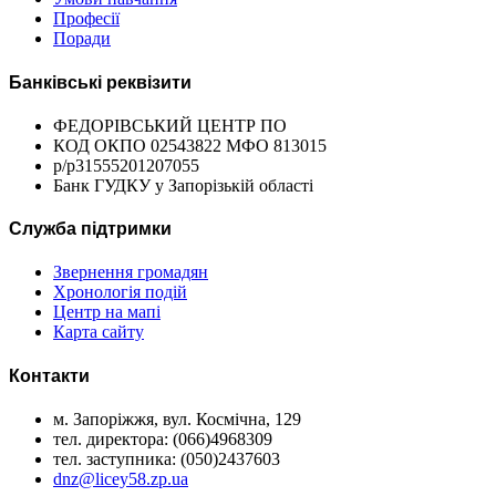
Професії
Поради
Банківські реквізити
ФЕДОРІВСЬКИЙ ЦЕНТР ПО
КОД ОКПО 02543822 МФО 813015
р/р31555201207055
Банк ГУДКУ у Запорізькій області
Служба підтримки
Звернення громадян
Хронологія подій
Центр на мапі
Карта сайту
Контакти
м. Запоріжжя, вул. Космічна, 129
тел. директора: (066)4968309
тел. заступника: (050)2437603
dnz@licey58.zp.ua