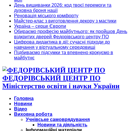
День вишиванки 2026: код твоєї перемоги та
духовна броня нації
Реновація міського комфорту
Майстер-клас з виготовлення декору з мастики
Україна – серце Європи
Обираємо професію майбутнього: як пройшов День
відкритих дверей Федорівського центру ПО
Цифрова дидактика в дії: сучасні підходи до
навчання у віртуальному середовищі
Підбиваємо підсумки та впевнено крокуємо в
майбутнє
ФЕДОРІВСЬКИЙ ЦЕНТР ПО
Міністерство освіти і науки України
Головна
Новини
Відео
Виховна робота
Учнівське самоврядування
Новини та діяльність
Інформаційні матеріали