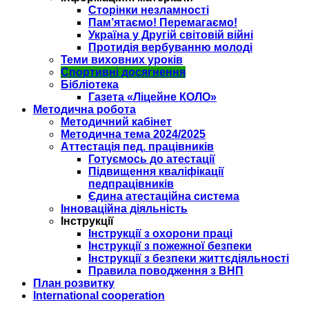
Сторінки незламності
Пам’ятаємо! Перемагаємо!
Україна у Другій світовій війні
Протидія вербуванню молоді
Теми виховних уроків
Спортивні досягнення
Бібліотека
Газета «Ліцейне КОЛО»
Методична робота
Методичний кабінет
Методична тема 2024/2025
Аттестація пед. працівників
Готуємось до атестації
Підвищення кваліфікації
педпрацівників
Єдина атестаційна система
Інноваційна діяльність
Інструкції
Інструкції з охорони праці
Інструкції з пожежної безпеки
Інструкції з безпеки життєдіяльності
Правила поводження з ВНП
План розвитку
International cooperation