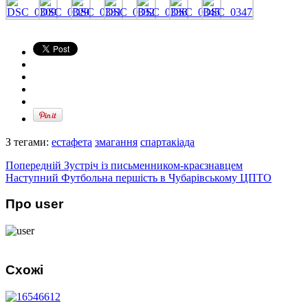
З тегами:
естафета
змагання
спартакіада
Попередній
Зустріч із письменником-краєзнавцем
Наступний
Футбольна першість в Чубарівському ЦПТО
Про user
Схожі