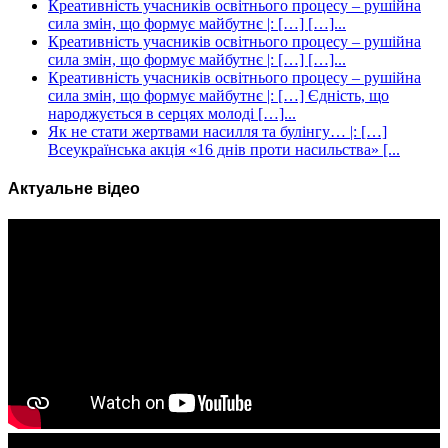
Креативність учасників освітнього процесу – рушійна
сила змін, що формує майбутнє |: […] […]...
Креативність учасників освітнього процесу – рушійна
сила змін, що формує майбутнє |: […] […]...
Креативність учасників освітнього процесу – рушійна
сила змін, що формує майбутнє |: […] Єдність, що
народжується в серцях молоді […]...
Як не стати жертвами насилля та булінгу… |: […]
Всеукраїнська акція «16 днів проти насильства» [...
Актуальне відео