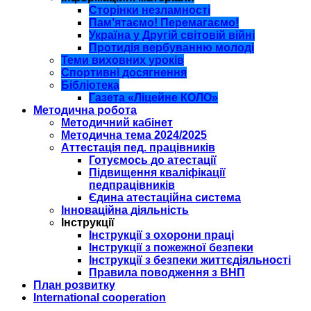
Сторінки незламності
Пам’ятаємо! Перемагаємо!
Україна у Другій світовій війні
Протидія вербуванню молоді
Теми виховних уроків
Спортивні досягнення
Бібліотека
Газета «Ліцейне КОЛО»
Методична робота
Методичний кабінет
Методична тема 2024/2025
Аттестація пед. працівників
Готуємось до атестації
Підвищення кваліфікації
педпрацівників
Єдина атестаційна система
Інноваційна діяльність
Інструкції
Інструкції з охорони праці
Інструкції з пожежної безпеки
Інструкції з безпеки життєдіяльності
Правила поводження з ВНП
План розвитку
International cooperation