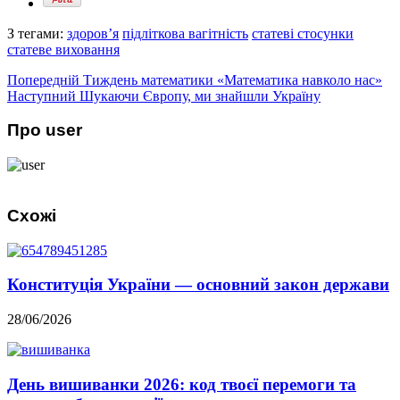
З тегами:
здоров’я
підліткова вагітність
статеві стосунки
статеве виховання
Попередній
Тиждень математики «Математика навколо нас»
Наступний
Шукаючи Європу, ми знайшли Україну
Про user
Схожі
Конституція України — основний закон держави
28/06/2026
День вишиванки 2026: код твоєї перемоги та