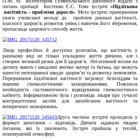
О.М. та інспектором Гуляйпільського районного відділу з
питань пробації Костенко Є.С. Тема зустрічі
«Підліткова
вагітність – проблеми дорослі»
. Мета зустрічі: привернення
уваги учнівської молоді до проблем ранньої вагітності,
власного здоров’я, розвиток умінь і навичок його збереження,
пропаганда здорового способу життя.
Лікар професійно й доступно розповіла, що вагітність у
ранньому віці не тільки ускладнює життя дівчини, але і
створює великий ризик для її здоров’я. Негативний вплив на
дитину мають і шкідливі звички матері та батька, що можуть
нанести непоправної шкоди здоров’ю та розвитку немовляти.
Переривання підліткової вагітності загрожує безпліддям та
іншими гінекологічними захворюваннями. Пояснила
необхідність систематичного відвідування гінекологічного
кабінету. Інформативною була і розповідь лікаря про сучасні
контрацептивні засоби для запобігання вагітності та
венеричних захворювань.
Друга частина зустрічі проходила у
форматі запитання – відповідь. Дівчата задавали лікарю
питання, які їх хвилюють. Зустріч пройшла у теплій,
невимушеній атмосфері.