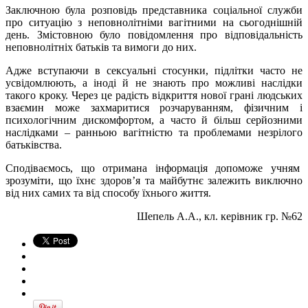
Заключною була розповідь представника соціальної служби
про ситуацію з неповнолітніми вагітними на сьогоднішній
день. Змістовною було повідомлення про відповідальність
неповнолітніх батьків та вимоги до них.
Адже вступаючи в сексуальні стосунки, підлітки часто не
усвідомлюють, а іноді й не знають про можливі наслідки
такого кроку. Через це радість відкриття нової грані людських
взаємин може захмаритися розчаруванням, фізичним і
психологічним дискомфортом, а часто й більш серйозними
наслідками – ранньою вагітністю та проблемами незрілого
батьківства.
Сподіваємось, що отримана інформація допоможе учням
зрозуміти, що їхнє здоров’я та майбутнє залежить виключно
від них самих та від способу їхнього життя.
Шепель А.А., кл. керівник гр. №62