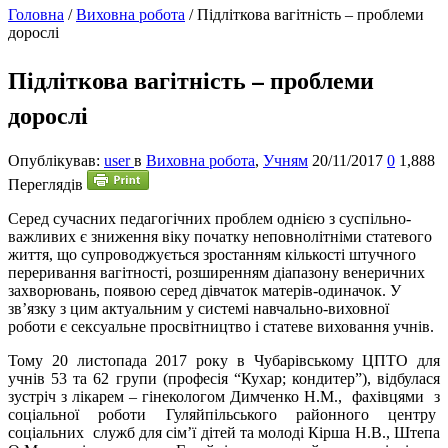
Головна
/
Виховна робота
/
Підліткова вагітність – проблеми
дорослі
Підліткова вагітність – проблеми
дорослі
Опублікував:
user
в
Виховна робота
,
Учням
20/11/2017
0
1,888
Переглядів
Серед сучасних педагогічних проблем однією з суспільно-
важливих є зниження віку початку неповнолітніми статевого
життя, що супроводжується зростанням кількості штучного
переривання вагітності, розширенням діапазону венеричних
захворювань, появою серед дівчаток матерів-одиначок. У
зв’язку з цим актуальним у системі навчально-виховної
роботи є сексуальне просвітництво і статеве виховання учнів.
Т
ому 20 листопада 2017 року в Чубарівському ЦПТО для
учнів 53 та 62 групи (професія “Кухар; кондитер”), відбулася
зустріч з лікарем – гінекологом Димченко Н.М., фахівцями з
соціальної роботи Гуляйпільського районного центру
соціальних служб для сім’ї дітей та молоді Кірша Н.В., Штепа