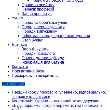
прийом 26.09.2024 10 З-УДЗ
Правила прийому
Перелік професій
Заява про вступ
Учням
Права та обов’язки учнів
Поради першокурснику
Поради випускнику
Інформація щодо працевлаштування
Стоп булінг
Батькам
Зверніть увагу
Поради психолога
Попередження суїциду
Інформація для батьків
Контакти
Нормативна база
Прозорість та відкритість
Не пропусти
Перший крок у професію: упевнено, відповідально,
з вірою у власні сили
Конституція України — основний закон держави
«Будь першим»: історія перемоги, яка почалася з
мрії