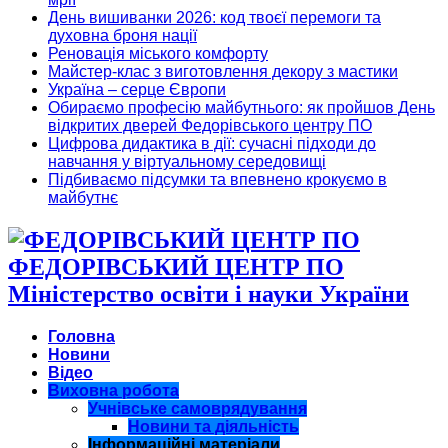
День вишиванки 2026: код твоєї перемоги та
духовна броня нації
Реновація міського комфорту
Майстер-клас з виготовлення декору з мастики
Україна – серце Європи
Обираємо професію майбутнього: як пройшов День
відкритих дверей Федорівського центру ПО
Цифрова дидактика в дії: сучасні підходи до
навчання у віртуальному середовищі
Підбиваємо підсумки та впевнено крокуємо в
майбутнє
ФЕДОРІВСЬКИЙ ЦЕНТР ПО
Міністерство освіти і науки України
Головна
Новини
Відео
Виховна робота
Учнівське самоврядування
Новини та діяльність
Інформаційні матеріали