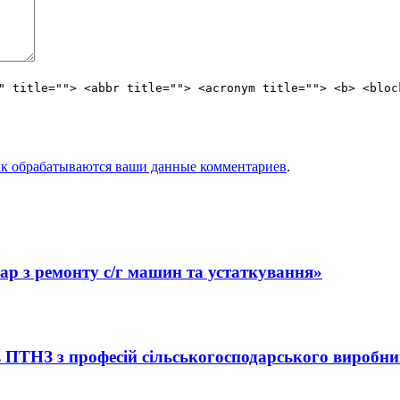
" title=""> <abbr title=""> <acronym title=""> <b> <bloc
ак обрабатываются ваши данные комментариев
.
ар з ремонту с/г машин та устаткування»
 ПТНЗ з професій сільськогосподарського виробн