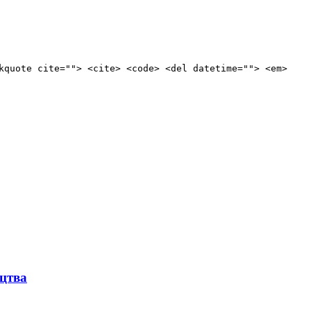
kquote cite=""> <cite> <code> <del datetime=""> <em>
ицтва