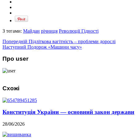
З тегами:
Майдан
річниця
Революції Гідності
Попередній
Підліткова вагітність – проблеми дорослі
Наступний
Подорож «Машини часу»
Про user
Схожі
Конституція України — основний закон держави
28/06/2026