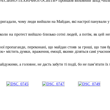
СІЙНО-ТЕХНІЧНОЇ ОСВІТИ» пройшов виховний захід «Вільні
ригадали, чому люди вийшли на Майдан, які настрої панували у с
коли на протест вийшло близько сотні людей, а потім, як цей н
ної пропаганди, переконані, що майдан стояв за гроші, що там б
ток» містить думки, враження, емоції, якими діляться самі учас
йдужими, а головне, не дасть забути ті події, бо не пам’ятати ї