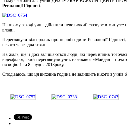
Тому сьогодні для учнів ДНЗ «ЧУБАРІВСЬКИЙ ЦЕНТР ПРОФЕ
Революції Гідності
.
На цьому заході учні здійснили невеличкий екскурс в минуле: п
влади.
Переглянули відеоролик про перші години Революції Гідності, 
всього через два тижні.
На жаль, ще й досі залишаються люди, які через вплив тогочас
відеофільм, який переглянули учні, називався «Майдан – поча
позицію 1 та 8 грудня 2013року.
Сподіваюсь, що ця виховна година не залишить нікого з учнів ба