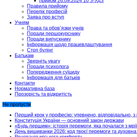
прийом 26.09.2024 10 З-УДЗ
Правила прийому
Перелік професій
Заява про вступ
Учням
Права та обов’язки учнів
Поради першокурснику
Поради випускнику
Інформація щодо працевлаштування
Стоп булінг
Батькам
Зверніть увагу
Поради психолога
Попередження суїциду
Інформація для батьків
Контакти
Нормативна база
Прозорість та відкритість
Не пропусти
Перший крок у професію: упевнено, відповідально, з 
Конституція України — основний закон держави
«Будь першим»: історія перемоги, яка почалася з мрії
День вишиванки 2026: код твоєї перемоги та духовна 
Реновація міського комфорту