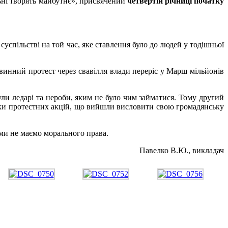
 творять майбутнє», присвячений
четвертій річниці початку
успільстві на той час, яке ставлення було до людей у тодішньої
евинний протест через свавілля влади переріс у Марш мільйонів
ули ледарі та нероби, яким не було чим займатися. Тому другий
ники протестних акцій, що вийшли висловити свою громадянську
х ми не маємо морального права.
Павелко В.Ю., викладач