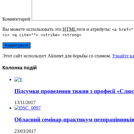
Комментарий
Вы можете использовать это
HTML
теги и атрибуты:
<a href="
<i> <q cite=""> <strike> <strong>
Этот сайт использует Akismet для борьбы со спамом.
Узнайте к
Колонка подій
Підсумки проведення тижня з професії «Слюс
13/11/2017
Обласний семінар-практикум педпрацівників
23/03/2017