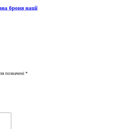
вна броня нації
оля позначені
*