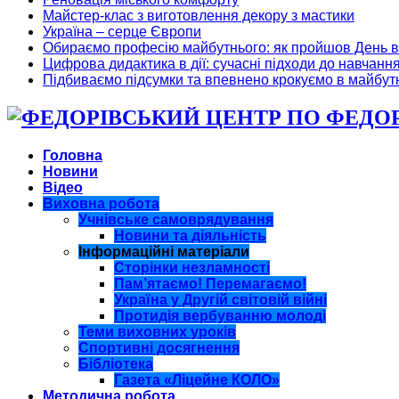
Майстер-клас з виготовлення декору з мастики
Україна – серце Європи
Обираємо професію майбутнього: як пройшов День в
Цифрова дидактика в дії: сучасні підходи до навчанн
Підбиваємо підсумки та впевнено крокуємо в майбут
ФЕДОРІ
Головна
Новини
Відео
Виховна робота
Учнівське самоврядування
Новини та діяльність
Інформаційні матеріали
Сторінки незламності
Пам’ятаємо! Перемагаємо!
Україна у Другій світовій війні
Протидія вербуванню молоді
Теми виховних уроків
Спортивні досягнення
Бібліотека
Газета «Ліцейне КОЛО»
Методична робота