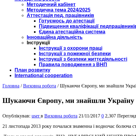
Методичний кабінет
Методична тема 2024/2025
Аттестація пед. працівників
Готуємось до атестації
Підвищення кваліфікації педпрацівникі
Єдина атестаційна система
Інноваційна діяльність
Інструкції
Інструкції з охорони праці
Інструкції з пожежної безпеки
Інструкції з безпеки життєдіяльності
Правила поводження з ВНП
План розвитку
International cooperation
Головна
/
Виховна робота
/
Шукаючи Європу, ми знайшли Укра
Шукаючи Європу, ми знайшли Україну
Опублікував:
user
в
Виховна робота
21/11/2017
0
2,307 Перегляд
21
листопада 2013 року почалася знаменна і водночас болюча ст