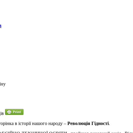
в
їну
ів
орінка в історії нашого народу –
Революція Гідності
.