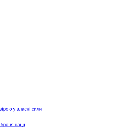
вірою у власні сили
броня нації