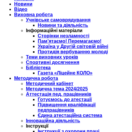
Новини
Відео
Виховна робота
Учнівське самоврядування
Новини та діяльність
Інформаційні матеріали
Сторінки незламності
Пам’ятаємо! Перемагаємо!
Україна у Другій світовій війні
Протидія вербуванню молоді
Теми виховних уроків
Спортивні досягнення
Бібліотека
Газета «Ліцейне КОЛО»
Методична робота
Методичний кабінет
Методична тема 2024/2025
Аттестація пед. працівників
Готуємось до атестації
Підвищення кваліфікації
педпрацівників
Єдина атестаційна система
Інноваційна діяльність
Інструкції
Інструкції з охорони праці