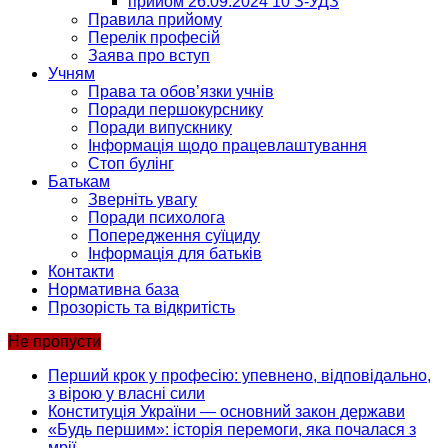
прийом 26.09.2024 10 З-УДЗ
Правила прийому
Перелік професій
Заява про вступ
Учням
Права та обов’язки учнів
Поради першокурснику
Поради випускнику
Інформація щодо працевлаштування
Стоп булінг
Батькам
Зверніть увагу
Поради психолога
Попередження суїциду
Інформація для батьків
Контакти
Нормативна база
Прозорість та відкритість
Не пропусти
Перший крок у професію: упевнено, відповідально,
з вірою у власні сили
Конституція України — основний закон держави
«Будь першим»: історія перемоги, яка почалася з
мрії