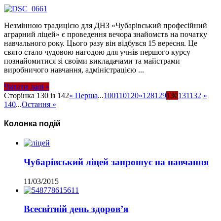
Незмінною традицією для ДНЗ «Чубарівський професійний
аграрний ліцей» є проведення вечора знайомств на початку
навчального року. Цього разу він відбувся 15 вересня. Це
свято стало чудовою нагодою для учнів першого курсу
познайомитися зі своїми викладачами та майстрами
виробничого навчання, адміністрацією ...
Читати далі »
Сторінка 130 із 142
« Перша
...
100
110
120
«
128
129
130
131
132
»
140
...
Остання »
Колонка подій
Чубарівський ліцей запрошує на навчання
11/03/2015
Всесвітній день здоров’я