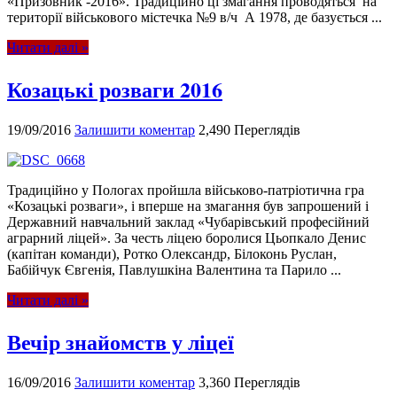
«Призовник -2016». Традиційно ці змагання проводяться на
території військового містечка №9 в/ч А 1978, де базується ...
Читати далі »
Козацькі розваги 2016
19/09/2016
Залишити коментар
2,490 Переглядів
Традиційно у Пологах пройшла військово-патріотична гра
«Козацькі розваги», і вперше на змагання був запрошений і
Державний навчальний заклад «Чубарівський професійний
аграрний ліцей». За честь ліцею боролися Цьопкало Денис
(капітан команди), Ротко Олександр, Білоконь Руслан,
Бабійчук Євгенія, Павлушкіна Валентина та Парило ...
Читати далі »
Вечір знайомств у ліцеї
16/09/2016
Залишити коментар
3,360 Переглядів