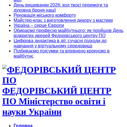
День вишиванки 2026: код твоєї перемоги та
духовна броня нації
Реновація міського комфорту
Майстер-клас з виготовлення декору з мастики
Україна – серце Європи
Обираємо професію майбутнього: як пройшов День
відкритих дверей Федорівського центру ПО
Цифрова дидактика в дії: сучасні підходи до
навчання у віртуальному середовищі
Підбиваємо підсумки та впевнено крокуємо в
майбутнє
ФЕДОРІВСЬКИЙ ЦЕНТР
ПО Міністерство освіти і
науки України
Головна