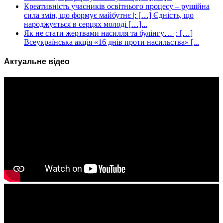
Креативність учасників освітнього процесу – рушійна
сила змін, що формує майбутнє |: […] Єдність, що
народжується в серцях молоді […]...
Як не стати жертвами насилля та булінгу… |: […]
Всеукраїнська акція «16 днів проти насильства» [...
Актуальне відео