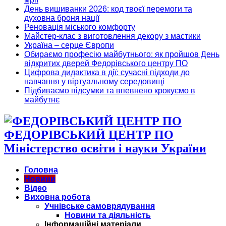
День вишиванки 2026: код твоєї перемоги та
духовна броня нації
Реновація міського комфорту
Майстер-клас з виготовлення декору з мастики
Україна – серце Європи
Обираємо професію майбутнього: як пройшов День
відкритих дверей Федорівського центру ПО
Цифрова дидактика в дії: сучасні підходи до
навчання у віртуальному середовищі
Підбиваємо підсумки та впевнено крокуємо в
майбутнє
ФЕДОРІВСЬКИЙ ЦЕНТР ПО
Міністерство освіти і науки України
Головна
Новини
Відео
Виховна робота
Учнівське самоврядування
Новини та діяльність
Інформаційні матеріали