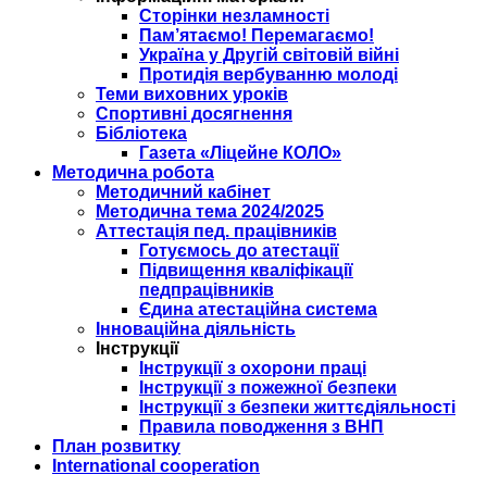
Сторінки незламності
Пам’ятаємо! Перемагаємо!
Україна у Другій світовій війні
Протидія вербуванню молоді
Теми виховних уроків
Спортивні досягнення
Бібліотека
Газета «Ліцейне КОЛО»
Методична робота
Методичний кабінет
Методична тема 2024/2025
Аттестація пед. працівників
Готуємось до атестації
Підвищення кваліфікації
педпрацівників
Єдина атестаційна система
Інноваційна діяльність
Інструкції
Інструкції з охорони праці
Інструкції з пожежної безпеки
Інструкції з безпеки життєдіяльності
Правила поводження з ВНП
План розвитку
International cooperation