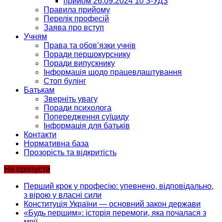
прийом 26.09.2024 10 З-УДЗ
Правила прийому
Перелік професій
Заява про вступ
Учням
Права та обов’язки учнів
Поради першокурснику
Поради випускнику
Інформація щодо працевлаштування
Стоп булінг
Батькам
Зверніть увагу
Поради психолога
Попередження суїциду
Інформація для батьків
Контакти
Нормативна база
Прозорість та відкритість
Не пропусти
Перший крок у професію: упевнено, відповідально,
з вірою у власні сили
Конституція України — основний закон держави
«Будь першим»: історія перемоги, яка почалася з
мрії