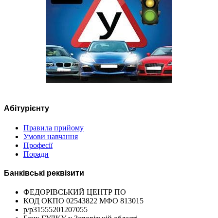
Абітурієнту
Правила прийому
Умови навчання
Професії
Поради
Банківські реквізити
ФЕДОРІВСЬКИЙ ЦЕНТР ПО
КОД ОКПО 02543822 МФО 813015
р/р31555201207055