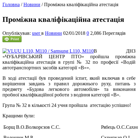
Головна
/
Новини
/
Проміжна кваліфікаційна атестація
Проміжна кваліфікаційна атестація
Опублікував:
user
в
Новини
02/01/2018
0
2,086 Переглядів
В
ДНЗ
«ЧУБАРІВСЬКИЙ ЦЕНТР ПТО» пройшла проміжна
кваліфікаційна атестація в групі № 32 по професії «Водій
автотранспортних засобів категорії «В»».
В ході атестації був проведений іспит, який включав в себе
вирішення завдань з правил дорожнього руху, питань з
предмету «Будова легкового автомобіля» та виконання
пробної кваліфікаційної роботи з водіння категорії «В».
Група № 32 в кількості 24 учня пройшла атестацію успішно!
Кращими були:
Борщ В.О.Волкорєзов С.С.
Рябець О.С.Сахн
Волошин М.Р.
Скрипкар О.І.