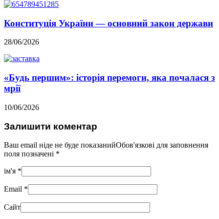
Конституція України — основний закон держави
28/06/2026
«Будь першим»: історія перемоги, яка почалася з
мрії
10/06/2026
Залишити коментар
Ваш email ніде не буде показанийОбов'язкові для заповнення
поля позначені
*
ім'я
*
Email
*
Сайт