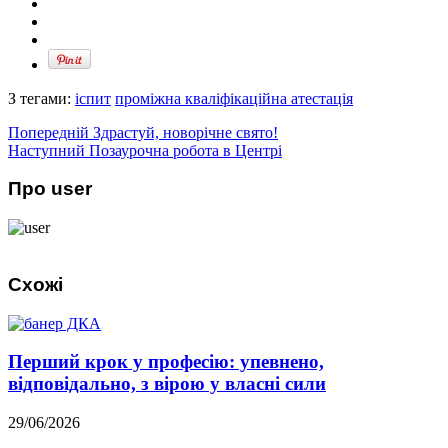
З тегами:
іспит
проміжна кваліфікаційна атестація
Попередній
Здрастуй, новорічне свято!
Наступний
Позаурочна робота в Центрі
Про user
Схожі
Перший крок у професію: упевнено,
відповідально, з вірою у власні сили
29/06/2026