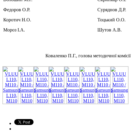
Федоров О.Р.
Суряднов Д.Р.
Коротич Н.О.
Тоцький О.О.
Мороз І.А.
Шутов А.В.
Коваленко П.Г., голова методичної комісії