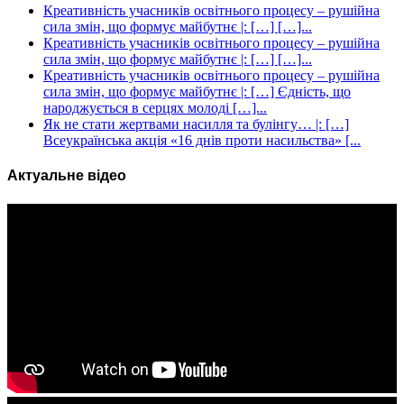
Креативність учасників освітнього процесу – рушійна
сила змін, що формує майбутнє |: […] […]...
Креативність учасників освітнього процесу – рушійна
сила змін, що формує майбутнє |: […] […]...
Креативність учасників освітнього процесу – рушійна
сила змін, що формує майбутнє |: […] Єдність, що
народжується в серцях молоді […]...
Як не стати жертвами насилля та булінгу… |: […]
Всеукраїнська акція «16 днів проти насильства» [...
Актуальне відео