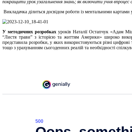
покращити урок узагальнення знань; як включити учня впроце
Викладачка ділиться досвідом роботи із ментальними картами у
У методичних розробках
уроків Наталії Остапчук «Адам Міц
“Листя трави” з історією та життям Америки» широко викори
представила розробки, у яких використовуються різні цифрові т
тощо з урахуванням сьогоденних реалій та необхідності спілкув