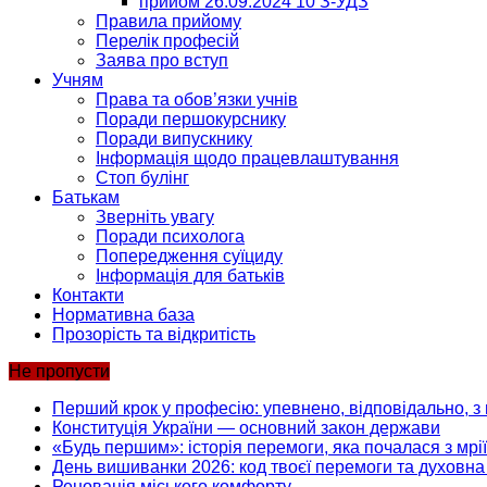
прийом 26.09.2024 10 З-УДЗ
Правила прийому
Перелік професій
Заява про вступ
Учням
Права та обов’язки учнів
Поради першокурснику
Поради випускнику
Інформація щодо працевлаштування
Стоп булінг
Батькам
Зверніть увагу
Поради психолога
Попередження суїциду
Інформація для батьків
Контакти
Нормативна база
Прозорість та відкритість
Не пропусти
Перший крок у професію: упевнено, відповідально, з 
Конституція України — основний закон держави
«Будь першим»: історія перемоги, яка почалася з мрії
День вишиванки 2026: код твоєї перемоги та духовна 
Реновація міського комфорту