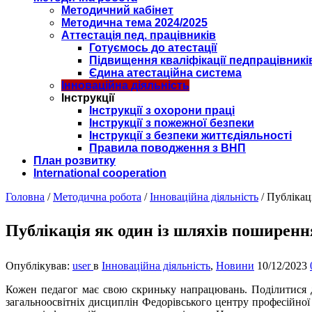
Методичний кабінет
Методична тема 2024/2025
Аттестація пед. працівників
Готуємось до атестації
Підвищення кваліфікації педпрацівникі
Єдина атестаційна система
Інноваційна діяльність
Інструкції
Інструкції з охорони праці
Інструкції з пожежної безпеки
Інструкції з безпеки життєдіяльності
Правила поводження з ВНП
План розвитку
International cooperation
Головна
/
Методична робота
/
Інноваційна діяльність
/
Публікац
Публікація як один із шляхів поширення
Опублікував:
user
в
Інноваційна діяльність
,
Новини
10/12/2023
К
ожен педагог має свою скриньку напрацювань. Поділитися д
загальноосвітніх дисциплін Федорівського центру професійно