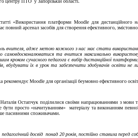
о центру ПТО у Запорізькій області.
атті «Використання платформи Moodle для дистанційного на
є повний арсенал засобів для створення ефективного, змістовног
оль вчителя, адже метою кожного з нас має стати використання
но самовдосконалюватися та вчитися максимально використов
шим кроком сучасного педагога є вибір дистанційної платформи,
ів, вбудувати їх в урок та забезпечити здобувачів освіти не 
а рекомендує Moodle для організації беумовно ефективного осві
аталія Остапчук поділилися своїми напрацюваннями з мови та
же бути просто «начитуванням» матеріалу та виконанням певної
лише пасивними споживачами.
 педагогічний досвід понад 20 років, постійно ставила перед с