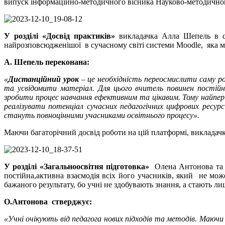
випуск інформаційно-методичного вісника Науково-методичног
У розділі «Досвід практиків»
викладачка Алла Шепель в ст
найрозповсюдженішої в сучасному світі системи Moodle, яка ма
А. Шепель переконана:
«
Дистанційний урок
– це необхідність переосмислити саму р
та усвідомити матеріал. Для цього вчитель повинен постій
зробити процес навчання ефективним та цікавим. Тому найпер
реалізувати потенціал сучасних педагогічних цифрових ресурс
стануть повноцінними учасниками освітнього процесу».
Маючи багаторічний досвід роботи на цій платформі, викладачк
У розділі «Загальноосвітня підготовка»
Олена Антонова та Н
постійна,активна взаємодія всіх його учасників, який не мо
бажаного результату, бо учні не здобувають знання, а стають 
О.Антонова стверджує:
«Учні очікують від педагога нових підходів та методів. Маючи