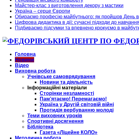
Майстер-клас з виготовлення декору з мастики
Україна – серце Європи
Обираємо професію майбутнього: як пройшов День в
Цифрова дидактика в дії: сучасні підходи до навчанн
Підбиваємо підсумки та впевнено крокуємо в майбут
ФЕДОРІ
Головна
Новини
Відео
Виховна робота
Учнівське самоврядування
Новини та діяльність
Інформаційні матеріали
Сторінки незламності
Пам’ятаємо! Перемагаємо!
Україна у Другій світовій війні
Протидія вербуванню молоді
Теми виховних уроків
Спортивні досягнення
Бібліотека
Газета «Ліцейне КОЛО»
Методична робота