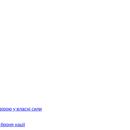
вірою у власні сили
броня нації