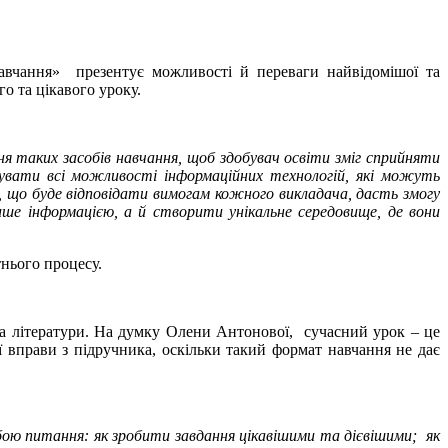
вчання» презентує можливості й переваги найвідомішої та
о та цікавого уроку.
 таких засобів навчання, щоб здобувач освіти зміг сприйняти
увати всі можливості інформаційних технологій, які можуть
 що буде відповідати вимогам кожного викладача, дасть змогу
лише інформацією, а й створити унікальне середовище, де вони
тнього процесу.
 літератури. На думку Олени Антонової, сучасний урок – це
 вправи з підручника, оскільки такий формат навчання не дає
обою питання: як зробити завдання цікавішими та дієвішими; як