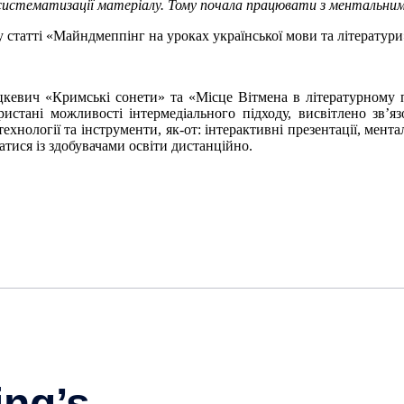
с систематизації матеріалу. Тому почала працювати з ментальн
 статті «Майндмеппінг на уроках української мови та літератури
кевич «Кримські сонети» та «Місце Вітмена в літературному п
стані можливості інтермедіального підходу, висвітлено зв’я
ехнології та інструменти, як-от: інтерактивні презентації, мен
атися із здобувачами освіти дистанційно.