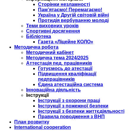
Сторінки незламності
Пам’ятаємо! Перемагаємо!
Україна у Другій світовій війні
Протидія вербуванню молоді
Теми виховних уроків
Спортивні досягнення
Бібліотека
Газета «Ліцейне КОЛО»
Методична робота
Методичний кабінет
Методична тема 2024/2025
Аттестація пед. працівників
Готуємось до атестації
Підвищення кваліфікації
педпрацівників
Єдина атестаційна система
Інноваційна діяльність
Інструкції
Інструкції з охорони праці
Інструкції з пожежної безпеки
Інструкції з безпеки життєдіяльності
Правила поводження з ВНП
План розвитку
International cooperation