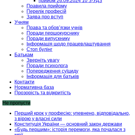
прийом 26.09.2024 10 З-УДЗ
Правила прийому
Перелік професій
Заява про вступ
Учням
Права та обов’язки учнів
Поради першокурснику
Поради випускнику
Інформація щодо працевлаштування
Стоп булінг
Батькам
Зверніть увагу
Поради психолога
Попередження суїциду
Інформація для батьків
Контакти
Нормативна база
Прозорість та відкритість
Не пропусти
Перший крок у професію: упевнено, відповідально,
з вірою у власні сили
Конституція України — основний закон держави
«Будь першим»: історія перемоги, яка почалася з
мрії