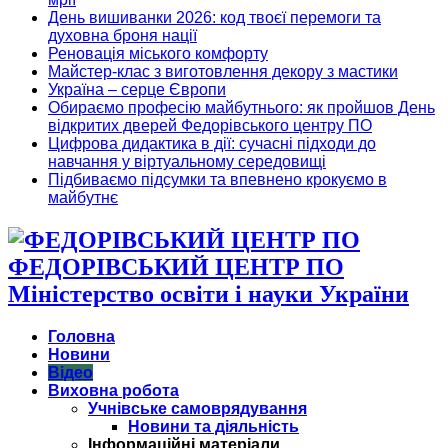
День вишиванки 2026: код твоєї перемоги та
духовна броня нації
Реновація міського комфорту
Майстер-клас з виготовлення декору з мастики
Україна – серце Європи
Обираємо професію майбутнього: як пройшов День
відкритих дверей Федорівського центру ПО
Цифрова дидактика в дії: сучасні підходи до
навчання у віртуальному середовищі
Підбиваємо підсумки та впевнено крокуємо в
майбутнє
ФЕДОРІВСЬКИЙ ЦЕНТР ПО
Міністерство освіти і науки України
Головна
Новини
Відео
Виховна робота
Учнівське самоврядування
Новини та діяльність
Інформаційні матеріали