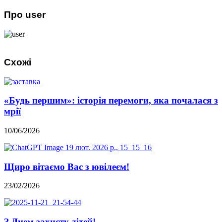
Про user
Схожі
«Будь першим»: історія перемоги, яка почалася з
мрії
10/06/2026
Щиро вітаємо Вас з ювілеєм!
23/02/2026
З Днем захисту дітей!