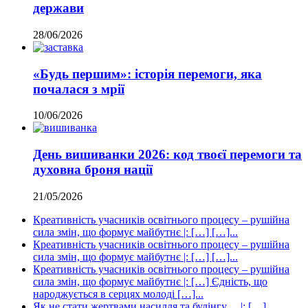
держави
28/06/2026
«Будь першим»: історія перемоги, яка
почалася з мрії
10/06/2026
День вишиванки 2026: код твоєї перемоги та
духовна броня нації
21/05/2026
Креативність учасників освітнього процесу – рушійна
сила змін, що формує майбутнє |: […] […]...
Креативність учасників освітнього процесу – рушійна
сила змін, що формує майбутнє |: […] […]...
Креативність учасників освітнього процесу – рушійна
сила змін, що формує майбутнє |: […] Єдність, що
народжується в серцях молоді […]...
Як не стати жертвами насилля та булінгу… |: […]