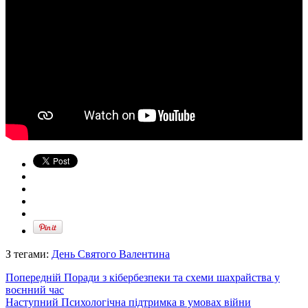
З тегами:
День Святого Валентина
Попередній
Поради з кібербезпеки та схеми шахрайства у
воєнний час
Наступний
Психологічна підтримка в умовах війни