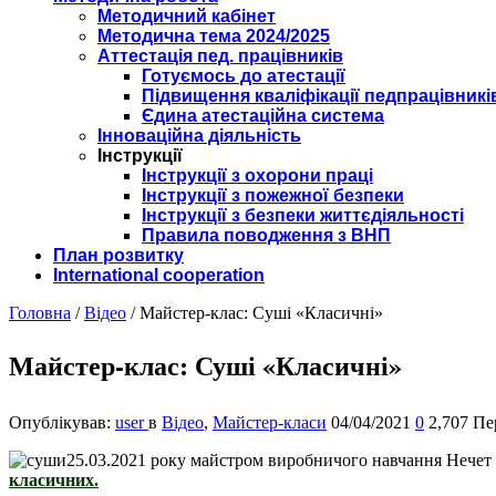
Методичний кабінет
Методична тема 2024/2025
Аттестація пед. працівників
Готуємось до атестації
Підвищення кваліфікації педпрацівникі
Єдина атестаційна система
Інноваційна діяльність
Інструкції
Інструкції з охорони праці
Інструкції з пожежної безпеки
Інструкції з безпеки життєдіяльності
Правила поводження з ВНП
План розвитку
International cooperation
Головна
/
Відео
/
Майстер-клас: Суші «Класичні»
Майстер-клас: Суші «Класичні»
Опублікував:
user
в
Відео
,
Майстер-класи
04/04/2021
0
2,707 Пе
25.03.2021 року майстром виробничого навчання Нечет
класичних.