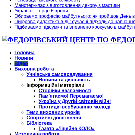
Майстер-клас з виготовлення декору з мастики
Україна – серце Європи
Обираємо професію майбутнього: як пройшов День в
Цифрова дидактика в дії: сучасні підходи до навчанн
Підбиваємо підсумки та впевнено крокуємо в майбут
ФЕДОРІ
Головна
Новини
Відео
Виховна робота
Учнівське самоврядування
Новини та діяльність
Інформаційні матеріали
Сторінки незламності
Пам’ятаємо! Перемагаємо!
Україна у Другій світовій війні
Протидія вербуванню молоді
Теми виховних уроків
Спортивні досягнення
Бібліотека
Газета «Ліцейне КОЛО»
Методична робота