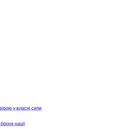
вірою у власні сили
броня нації