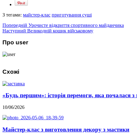
З тегами:
майстер-клас
приготування суші
Попередній
Урочисте відкриття спортивного майданчика
Наступний
Великодній кошик військовому
Про user
Схожі
«Будь першим»: історія перемоги, яка почалася з 
10/06/2026
Майстер-клас з виготовлення декору з мастики