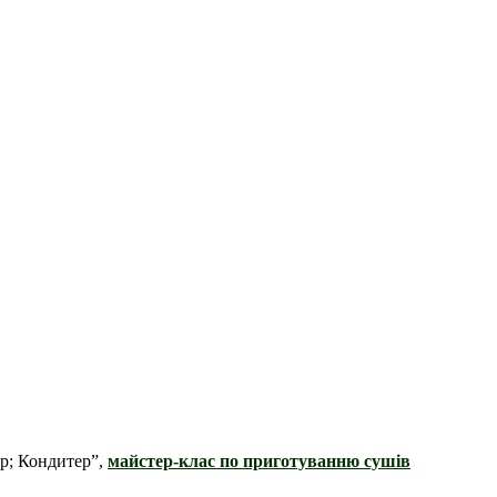
р; Кондитер”,
майстер-клас по приготуванню сушів