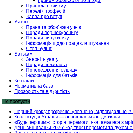
прийом 26.09.2024 10 З-УДЗ
Правила прийому
Перелік професій
Заява про вступ
Учням
Права та обов’язки учнів
Поради першокурснику
Поради випускнику
Інформація щодо працевлаштування
Стоп булінг
Батькам
Зверніть увагу
Поради психолога
Попередження суїциду
Інформація для батьків
Контакти
Нормативна база
Прозорість та відкритість
Не пропусти
Перший крок у професію: упевнено, відповідально, з 
Конституція України — основний закон держави
«Будь першим»: історія перемоги, яка почалася з мрії
День вишиванки 2026: код твоєї перемоги та духовна 
Реновація міського комфорту