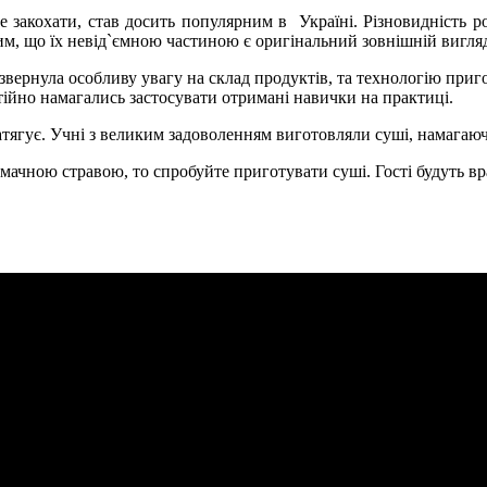
ебе закохати, став досить популярним в Україні. Різновидність 
им, що їх невід`ємною частиною є оригінальний зовнішній вигляд
звернула особливу увагу на склад продуктів, та технологію приг
тійно намагались застосувати отримані навички на практиці.
затягує. Учні з великим задоволенням виготовляли суші, намагаю
смачною стравою, то спробуйте приготувати суші. Гості будуть в