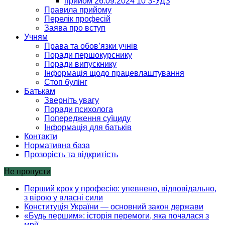
прийом 26.09.2024 10 З-УДЗ
Правила прийому
Перелік професій
Заява про вступ
Учням
Права та обов’язки учнів
Поради першокурснику
Поради випускнику
Інформація щодо працевлаштування
Стоп булінг
Батькам
Зверніть увагу
Поради психолога
Попередження суїциду
Інформація для батьків
Контакти
Нормативна база
Прозорість та відкритість
Не пропусти
Перший крок у професію: упевнено, відповідально,
з вірою у власні сили
Конституція України — основний закон держави
«Будь першим»: історія перемоги, яка почалася з
мрії