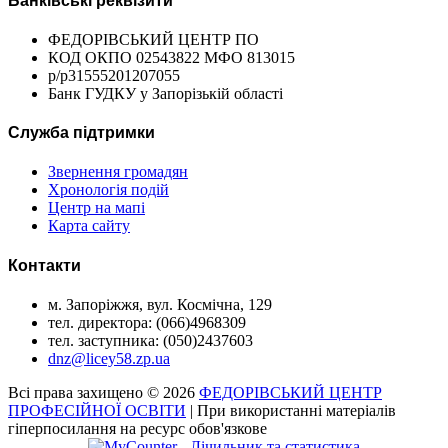
Банківські реквізити
ФЕДОРІВСЬКИЙ ЦЕНТР ПО
КОД ОКПО 02543822 МФО 813015
р/р31555201207055
Банк ГУДКУ у Запорізькій області
Служба підтримки
Звернення громадян
Хронологія подій
Центр на мапі
Карта сайту
Контакти
м. Запоріжжя, вул. Космічна, 129
тел. директора: (066)4968309
тел. заступника: (050)2437603
dnz@licey58.zp.ua
Всі права захищено © 2026
ФЕДОРІВСЬКИЙ ЦЕНТР
ПРОФЕСІЙНОЇ ОСВІТИ
| При використанні матеріалів
гіперпосилання на ресурс обов'язкове