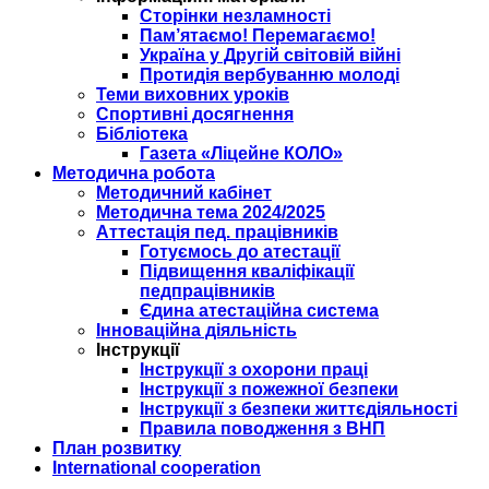
Сторінки незламності
Пам’ятаємо! Перемагаємо!
Україна у Другій світовій війні
Протидія вербуванню молоді
Теми виховних уроків
Спортивні досягнення
Бібліотека
Газета «Ліцейне КОЛО»
Методична робота
Методичний кабінет
Методична тема 2024/2025
Аттестація пед. працівників
Готуємось до атестації
Підвищення кваліфікації
педпрацівників
Єдина атестаційна система
Інноваційна діяльність
Інструкції
Інструкції з охорони праці
Інструкції з пожежної безпеки
Інструкції з безпеки життєдіяльності
Правила поводження з ВНП
План розвитку
International cooperation