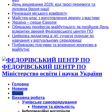
День вишиванки 2026: код твоєї перемоги та
духовна броня нації
Реновація міського комфорту
Майстер-клас з виготовлення декору з мастики
Україна – серце Європи
Обираємо професію майбутнього: як пройшов День
відкритих дверей Федорівського центру ПО
Цифрова дидактика в дії: сучасні підходи до
навчання у віртуальному середовищі
Підбиваємо підсумки та впевнено крокуємо в
майбутнє
ФЕДОРІВСЬКИЙ ЦЕНТР ПО
Міністерство освіти і науки України
Головна
Новини
Відео
Виховна робота
Учнівське самоврядування
Новини та діяльність
Інформаційні матеріали