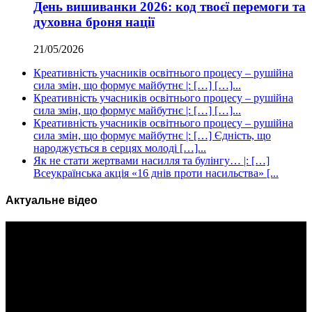
День вишиванки 2026: код твоєї перемоги та
духовна броня нації
21/05/2026
Креативність учасників освітнього процесу – рушійна
сила змін, що формує майбутнє |: […] […]...
Креативність учасників освітнього процесу – рушійна
сила змін, що формує майбутнє |: […] […]...
Креативність учасників освітнього процесу – рушійна
сила змін, що формує майбутнє |: […] Єдність, що
народжується в серцях молоді […]...
Як не стати жертвами насилля та булінгу… |: […]
Всеукраїнська акція «16 днів проти насильства» [...
Актуальне відео