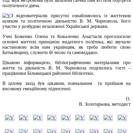
Під звук метронома була запалена свічка пам’яті біля портрета
політичного діяча.
З відеоматеріалів присутні ознайомились із життєвим
шляхом та політичною діяльністю В. М. Чорновола, його
участю у розбудові незалежної Української держави.
Учні Боженко Олена та Коваленко Анастасія проголосили
основні життєві принципи видатного політика, які звучали
настановою всім нам українцям, як треба любити свою
Батьківщину, служити їй чесно та самовіддано.
Цікавою інформацією, бібліографічними матеріалами про
життя та діяльність В. М. Чорновола поділились гості –
працівники Більмацької районної бібліотеки.
В цілому захід був цікавим, повчальним та пройшов на
високому емоційному піднесенні.
О.
В. Золотарьова, методист