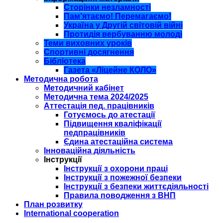
Сторінки незламності
Пам’ятаємо! Перемагаємо!
Україна у Другій світовій війні
Протидія вербуванню молоді
Теми виховних уроків
Спортивні досягнення
Бібліотека
Газета «Ліцейне КОЛО»
Методична робота
Методичний кабінет
Методична тема 2024/2025
Аттестація пед. працівників
Готуємось до атестації
Підвищення кваліфікації
педпрацівників
Єдина атестаційна система
Інноваційна діяльність
Інструкції
Інструкції з охорони праці
Інструкції з пожежної безпеки
Інструкції з безпеки життєдіяльності
Правила поводження з ВНП
План розвитку
International cooperation