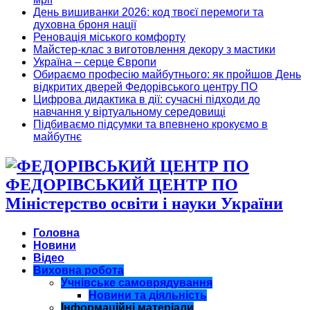
День вишиванки 2026: код твоєї перемоги та
духовна броня нації
Реновація міського комфорту
Майстер-клас з виготовлення декору з мастики
Україна – серце Європи
Обираємо професію майбутнього: як пройшов День
відкритих дверей Федорівського центру ПО
Цифрова дидактика в дії: сучасні підходи до
навчання у віртуальному середовищі
Підбиваємо підсумки та впевнено крокуємо в
майбутнє
ФЕДОРІВСЬКИЙ ЦЕНТР ПО
Міністерство освіти і науки України
Головна
Новини
Відео
Виховна робота
Учнівське самоврядування
Новини та діяльність
Інформаційні матеріали