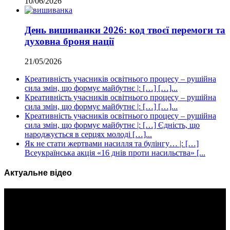
10/06/2026
День вишиванки 2026: код твоєї перемоги та
духовна броня нації
21/05/2026
Креативність учасників освітнього процесу – рушійна
сила змін, що формує майбутнє |: […] […]...
Креативність учасників освітнього процесу – рушійна
сила змін, що формує майбутнє |: […] […]...
Креативність учасників освітнього процесу – рушійна
сила змін, що формує майбутнє |: […] Єдність, що
народжується в серцях молоді […]...
Як не стати жертвами насилля та булінгу… |: […]
Всеукраїнська акція «16 днів проти насильства» [...
Актуальне відео