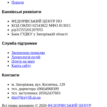
Поради
Банківські реквізити
ФЕДОРІВСЬКИЙ ЦЕНТР ПО
КОД ОКПО 02543822 МФО 813015
р/р31555201207055
Банк ГУДКУ у Запорізькій області
Служба підтримки
Звернення громадян
Хронологія подій
Центр на мапі
Карта сайту
Контакти
м. Запоріжжя, вул. Космічна, 129
тел. директора: (066)4968309
тел. заступника: (050)2437603
dnz@licey58.zp.ua
Всі права захищено © 2026
ФЕДОРІВСЬКИЙ ЦЕНТР