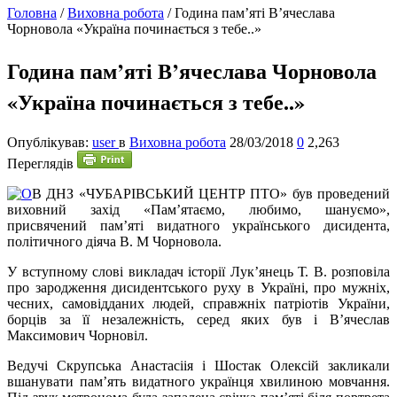
Головна
/
Виховна робота
/
Година пам’яті В’ячеслава
Чорновола «Україна починається з тебе..»
Година пам’яті В’ячеслава Чорновола
«Україна починається з тебе..»
Опублікував:
user
в
Виховна робота
28/03/2018
0
2,263
Переглядів
В
ДНЗ «ЧУБАРІВСЬКИЙ ЦЕНТР ПТО» був проведений
виховний захід «Пам’ятаємо, любимо, шануємо»,
присвячений пам’яті видатного українського дисидента,
політичного діяча В. М Чорновола.
У вступному слові викладач історії Лук’янець Т. В. розповіла
про зародження дисидентського руху в Україні, про мужніх,
чесних, самовідданих людей, справжніх патріотів України,
борців за її незалежність, серед яких був і В’ячеслав
Максимович Чорновіл.
Ведучі Скрупська Анастасіія і Шостак Олексій закликали
вшанувати пам’ять видатного українця хвилиною мовчання.