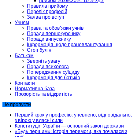
прийом 26.09.2024 10 З-УДЗ
Правила прийому
Перелік професій
Заява про вступ
Учням
Права та обов’язки учнів
Поради першокурснику
Поради випускнику
Інформація щодо працевлаштування
Стоп булінг
Батькам
Зверніть увагу
Поради психолога
Попередження суїциду
Інформація для батьків
Контакти
Нормативна база
Прозорість та відкритість
Не пропусти
Перший крок у професію: упевнено, відповідально,
з вірою у власні сили
Конституція України — основний закон держави
«Будь першим»: історія перемоги, яка почалася з
мрії