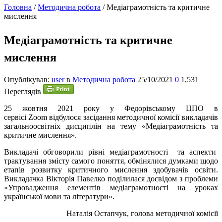
Головна
/
Методична робота
/
Медіаграмотність та критичне
мислення
Медіаграмотність та критичне
мислення
Опублікував:
user
в
Методична робота
25/10/2021
0
1,531
Переглядів
25
жовтня 2021 року у Федорівському ЦПО в
сервісі Zoom відбулося засідання методичної комісії викладачів
загальноосвітніх дисциплін на тему «Медіаграмотність та
критичне мислення».
Викладачі обговорили рівні медіаграмотності та аспекти
трактування змісту самого поняття, обмінялися думками щодо
етапів розвитку критичного мислення здобувачів освіти.
Викладачка Вікторія Павелко поділилася досвідом з проблеми
«Упровадження елементів медіаграмотності на уроках
української мови та літератури».
Наталія Остапчук, голова методичної комісії