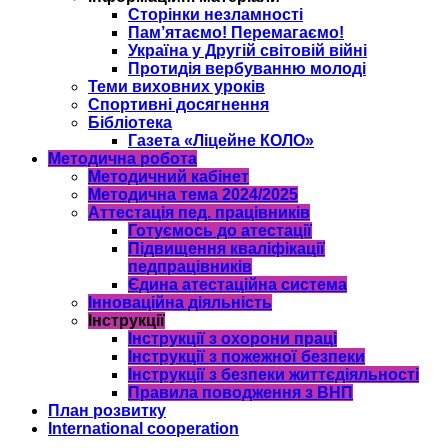
Сторінки незламності
Пам’ятаємо! Перемагаємо!
Україна у Другій світовій війні
Протидія вербуванню молоді
Теми виховних уроків
Спортивні досягнення
Бібліотека
Газета «Ліцейне КОЛО»
Методична робота
Методичний кабінет
Методична тема 2024/2025
Аттестація пед. працівників
Готуємось до атестації
Підвищення кваліфікації
педпрацівників
Єдина атестаційна система
Інноваційна діяльність
Інструкції
Інструкції з охорони праці
Інструкції з пожежної безпеки
Інструкції з безпеки життєдіяльності
Правила поводження з ВНП
План розвитку
International cooperation