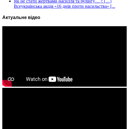
Як не стати жертвами насилля та булінгу… |: […]
Всеукраїнська акція «16 днів проти насильства» [...
Актуальне відео