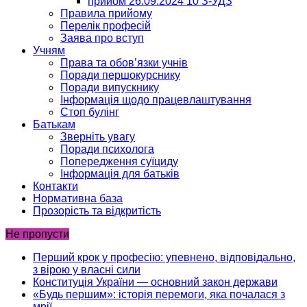
прийом 26.09.2024 10 З-УДЗ
Правила прийому
Перелік професій
Заява про вступ
Учням
Права та обов’язки учнів
Поради першокурснику
Поради випускнику
Інформація щодо працевлаштування
Стоп булінг
Батькам
Зверніть увагу
Поради психолога
Попередження суїциду
Інформація для батьків
Контакти
Нормативна база
Прозорість та відкритість
Не пропусти
Перший крок у професію: упевнено, відповідально,
з вірою у власні сили
Конституція України — основний закон держави
«Будь першим»: історія перемоги, яка почалася з
мрії