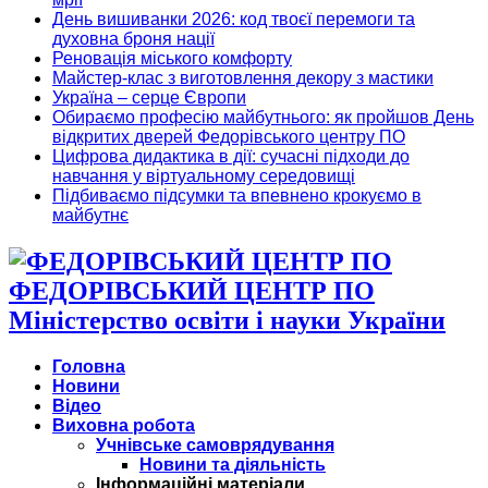
День вишиванки 2026: код твоєї перемоги та
духовна броня нації
Реновація міського комфорту
Майстер-клас з виготовлення декору з мастики
Україна – серце Європи
Обираємо професію майбутнього: як пройшов День
відкритих дверей Федорівського центру ПО
Цифрова дидактика в дії: сучасні підходи до
навчання у віртуальному середовищі
Підбиваємо підсумки та впевнено крокуємо в
майбутнє
ФЕДОРІВСЬКИЙ ЦЕНТР ПО
Міністерство освіти і науки України
Головна
Новини
Відео
Виховна робота
Учнівське самоврядування
Новини та діяльність
Інформаційні матеріали