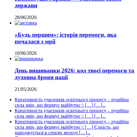
держави
28/06/2026
«Будь першим»: історія перемоги, яка
почалася з мрії
10/06/2026
День вишиванки 2026: код твоєї перемоги та
духовна броня нації
21/05/2026
Креативність учасників освітнього процесу – рушійна
сила змін, що формує майбутнє |: […] […]...
Креативність учасників освітнього процесу – рушійна
сила змін, що формує майбутнє |: […] […]...
Креативність учасників освітнього процесу – рушійна
сила змін, що формує майбутнє |: […] Єдність, що
народжується в серцях молоді […]...