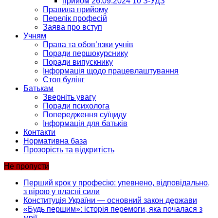
прийом 26.09.2024 10 З-УДЗ
Правила прийому
Перелік професій
Заява про вступ
Учням
Права та обов’язки учнів
Поради першокурснику
Поради випускнику
Інформація щодо працевлаштування
Стоп булінг
Батькам
Зверніть увагу
Поради психолога
Попередження суїциду
Інформація для батьків
Контакти
Нормативна база
Прозорість та відкритість
Не пропусти
Перший крок у професію: упевнено, відповідально,
з вірою у власні сили
Конституція України — основний закон держави
«Будь першим»: історія перемоги, яка почалася з
мрії