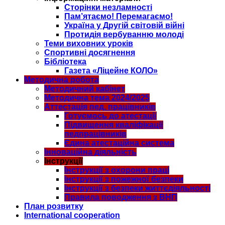
Сторінки незламності
Пам’ятаємо! Перемагаємо!
Україна у Другій світовій війні
Протидія вербуванню молоді
Теми виховних уроків
Спортивні досягнення
Бібліотека
Газета «Ліцейне КОЛО»
Методична робота
Методичний кабінет
Методична тема 2024/2025
Аттестація пед. працівників
Готуємось до атестації
Підвищення кваліфікації
педпрацівників
Єдина атестаційна система
Інноваційна діяльність
Інструкції
Інструкції з охорони праці
Інструкції з пожежної безпеки
Інструкції з безпеки життєдіяльності
Правила поводження з ВНП
План розвитку
International cooperation