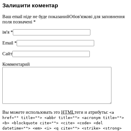
Залишити коментар
Ваш email ніде не буде показанийОбов'язкові для заповнення
поля позначені
*
ім'я
*
Email
*
Сайт
Комментарий
Вы можете использовать это
HTML
теги и атрибуты:
<a
href="" title=""> <abbr title=""> <acronym title="">
<b> <blockquote cite=""> <cite> <code> <del
datetime=""> <em> <i> <q cite=""> <strike> <strong>