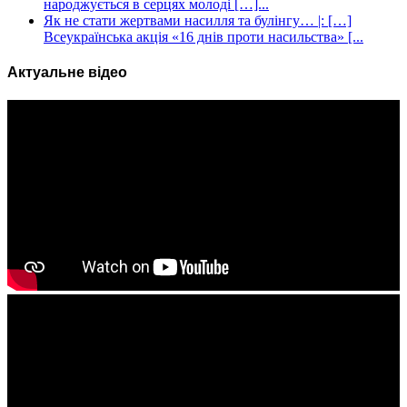
народжується в серцях молоді […]...
Як не стати жертвами насилля та булінгу… |: […]
Всеукраїнська акція «16 днів проти насильства» [...
Актуальне відео