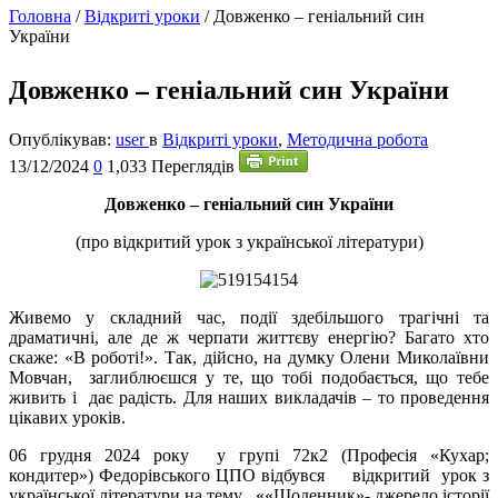
Головна
/
Відкриті уроки
/
Довженко – геніальний син
України
Довженко – геніальний син України
Опублікував:
user
в
Відкриті уроки
,
Методична робота
13/12/2024
0
1,033 Переглядів
Довженко – геніальний син України
(про відкритий урок з української літератури)
Ж
ивемо у складний час, події здебільшого трагічні та
драматичні, але де ж черпати життєву енергію? Багато хто
скаже: «В роботі!». Так, дійсно, на думку Олени Миколаївни
Мовчан, заглиблюєшся у те, що тобі подобається, що тебе
живить і дає радість. Для наших викладачів – то проведення
цікавих уроків.
06 грудня 2024 року у групі 72к2 (Професія «Кухар;
кондитер») Федорівського ЦПО відбувся відкритий урок з
української літератури на тему ««Щоденник»- джерело історії