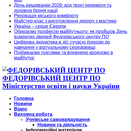
День вишиванки 2026: код твоєї перемоги та
духовна броня нації
Реновація міського комфорту
Майстер-клас з виготовлення декору з мастики
Україна – серце Європи
Обираємо професію майбутнього: як пройшов День
відкритих дверей Федорівського центру ПО
Цифрова дидактика в дії: сучасні підходи до
навчання у віртуальному середовищі
Підбиваємо підсумки та впевнено крокуємо в
майбутнє
ФЕДОРІВСЬКИЙ ЦЕНТР ПО
Міністерство освіти і науки України
Головна
Новини
Відео
Виховна робота
Учнівське самоврядування
Новини та діяльність
Інформаційні матеріали