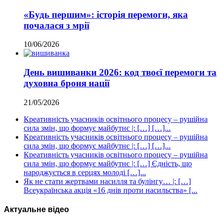
«Будь першим»: історія перемоги, яка
почалася з мрії
10/06/2026
День вишиванки 2026: код твоєї перемоги та
духовна броня нації
21/05/2026
Креативність учасників освітнього процесу – рушійна
сила змін, що формує майбутнє |: […] […]...
Креативність учасників освітнього процесу – рушійна
сила змін, що формує майбутнє |: […] […]...
Креативність учасників освітнього процесу – рушійна
сила змін, що формує майбутнє |: […] Єдність, що
народжується в серцях молоді […]...
Як не стати жертвами насилля та булінгу… |: […]
Всеукраїнська акція «16 днів проти насильства» [...
Актуальне відео