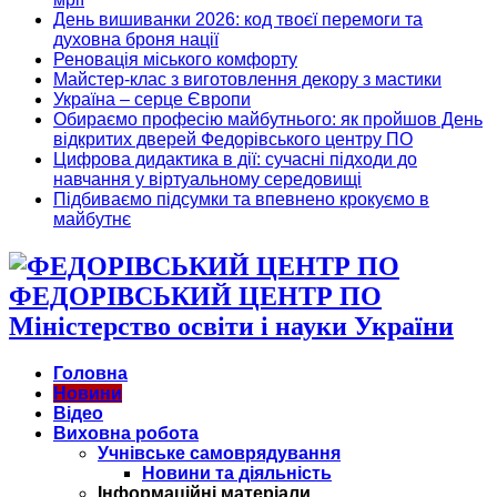
День вишиванки 2026: код твоєї перемоги та
духовна броня нації
Реновація міського комфорту
Майстер-клас з виготовлення декору з мастики
Україна – серце Європи
Обираємо професію майбутнього: як пройшов День
відкритих дверей Федорівського центру ПО
Цифрова дидактика в дії: сучасні підходи до
навчання у віртуальному середовищі
Підбиваємо підсумки та впевнено крокуємо в
майбутнє
ФЕДОРІВСЬКИЙ ЦЕНТР ПО
Міністерство освіти і науки України
Головна
Новини
Відео
Виховна робота
Учнівське самоврядування
Новини та діяльність
Інформаційні матеріали