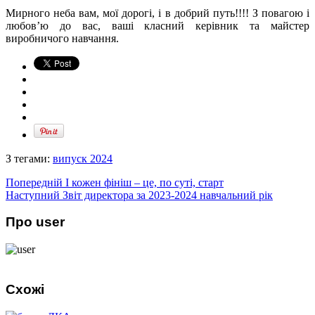
Мирного неба вам, мої дорогі, і в добрий путь!!!! З повагою і
любов’ю до вас, ваші класний керівник та майстер
виробничого навчання.
З тегами:
випуск 2024
Попередній
І кожен фініш – це, по суті, старт
Наступний
Звіт директора за 2023-2024 навчальний рік
Про user
Схожі