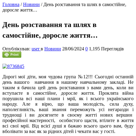
Головна
/
Новини
/
День розставання та шлях в самостійне,
доросле життя…
День розставання та шлях в
самостійне, доросле життя…
Опублікував:
user
в
Новини
28/06/2024
0
1,195 Переглядів
Д
орогі мої діти, моя чудова група №12!!! Сьогодні останній
день вашого навчання в нашому навчальному закладі. Не
таким я бачила цей день розставання з вами день, коли ви
вступаєте в самостійне, доросле життя. Проклята війна
порушила всі наші плани і мрії, як і всього українського
народу. Але я вірю, що ваша молодість, сила духу,
наполегливість, ваші знання переможуть усі негаразди і
труднощі і ви досягнете в своєму житті нових вершин
професійної мастерності, особистого щастя, втілите в життя
всі свої мрії. Від всієї душі я бажаю всього цього вам, буду
вболівати за вас як за рідних дітей і чекати вас у гості.