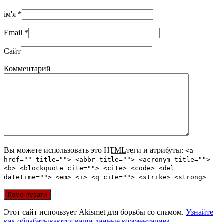
ім'я
*
Email
*
Сайт
Комментарий
Вы можете использовать это
HTML
теги и атрибуты:
<a
href="" title=""> <abbr title=""> <acronym title="">
<b> <blockquote cite=""> <cite> <code> <del
datetime=""> <em> <i> <q cite=""> <strike> <strong>
Этот сайт использует Akismet для борьбы со спамом.
Узнайте
как обрабатываются ваши данные комментариев
.