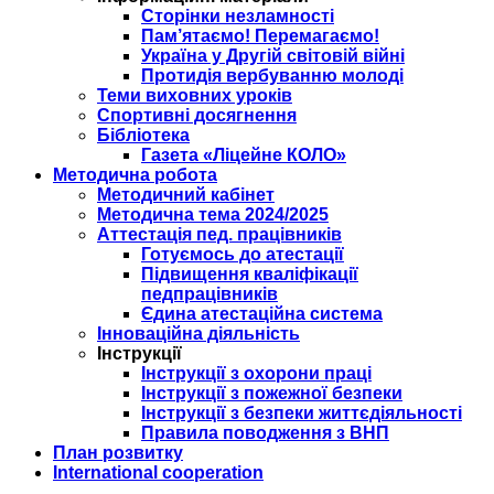
Сторінки незламності
Пам’ятаємо! Перемагаємо!
Україна у Другій світовій війні
Протидія вербуванню молоді
Теми виховних уроків
Спортивні досягнення
Бібліотека
Газета «Ліцейне КОЛО»
Методична робота
Методичний кабінет
Методична тема 2024/2025
Аттестація пед. працівників
Готуємось до атестації
Підвищення кваліфікації
педпрацівників
Єдина атестаційна система
Інноваційна діяльність
Інструкції
Інструкції з охорони праці
Інструкції з пожежної безпеки
Інструкції з безпеки життєдіяльності
Правила поводження з ВНП
План розвитку
International cooperation