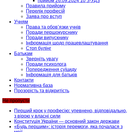
прийом 26.09.2024 10 З-УДЗ
Правила прийому
Перелік професій
Заява про вступ
Учням
Права та обов’язки учнів
Поради першокурснику
Поради випускнику
Інформація щодо працевлаштування
Стоп булінг
Батькам
Зверніть увагу
Поради психолога
Попередження суїциду
Інформація для батьків
Контакти
Нормативна база
Прозорість та відкритість
Не пропусти
Перший крок у професію: упевнено, відповідально,
з вірою у власні сили
Конституція України — основний закон держави
«Будь першим»: історія перемоги, яка почалася з
мрії