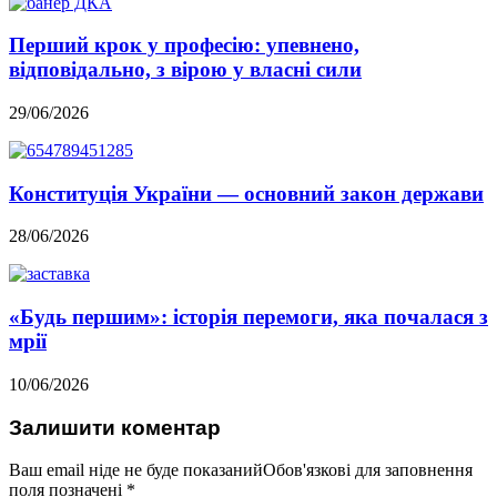
Перший крок у професію: упевнено,
відповідально, з вірою у власні сили
29/06/2026
Конституція України — основний закон держави
28/06/2026
«Будь першим»: історія перемоги, яка почалася з
мрії
10/06/2026
Залишити коментар
Ваш email ніде не буде показанийОбов'язкові для заповнення
поля позначені
*