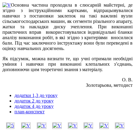
Основна частина проходила в слюсарній майстерні, де
згідно з інструкційними картками, відпрацьовувалися
навички з постановки заклепок на такі важливі вузли
сільськогосподарських машин, як сегменти різального апарату,
жатки та накладки диску зчеплення. При виконанні
практичних вправ використовувалися індивідуальні бланки
аналізу виконання робіт, в які згідно з критеріями вносилися
бали. Під час заключного інструктажу вони були переведені в
оцінку навчальних досягнень.
Як підсумок, можна визнати те, що учні отримали необхідні
уміння і навички при виконанні клепальних з’єднань,
доповнюючи цим теоретичні знання з матеріалу.
О. В.
Золотарьова, методист
додатки 1,3 до уроку
додаток 2 до уроку
додаток 4 до уроку
план-конспект