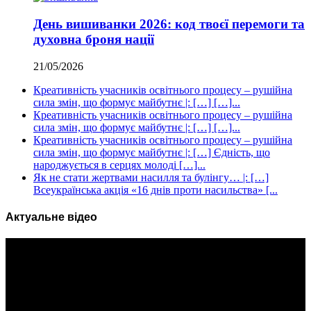
День вишиванки 2026: код твоєї перемоги та
духовна броня нації
21/05/2026
Креативність учасників освітнього процесу – рушійна
сила змін, що формує майбутнє |: […] […]...
Креативність учасників освітнього процесу – рушійна
сила змін, що формує майбутнє |: […] […]...
Креативність учасників освітнього процесу – рушійна
сила змін, що формує майбутнє |: […] Єдність, що
народжується в серцях молоді […]...
Як не стати жертвами насилля та булінгу… |: […]
Всеукраїнська акція «16 днів проти насильства» [...
Актуальне відео