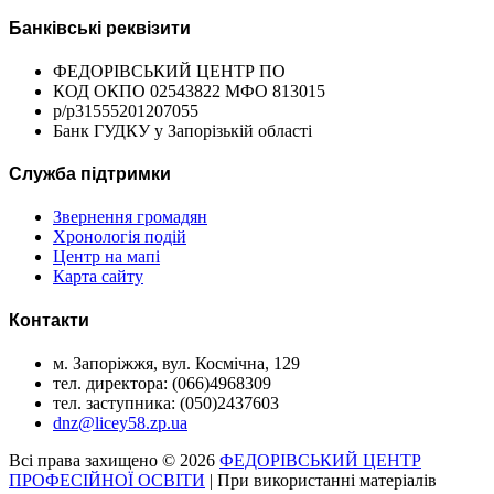
Банківські реквізити
ФЕДОРІВСЬКИЙ ЦЕНТР ПО
КОД ОКПО 02543822 МФО 813015
р/р31555201207055
Банк ГУДКУ у Запорізькій області
Служба підтримки
Звернення громадян
Хронологія подій
Центр на мапі
Карта сайту
Контакти
м. Запоріжжя, вул. Космічна, 129
тел. директора: (066)4968309
тел. заступника: (050)2437603
dnz@licey58.zp.ua
Всі права захищено © 2026
ФЕДОРІВСЬКИЙ ЦЕНТР
ПРОФЕСІЙНОЇ ОСВІТИ
| При використанні матеріалів