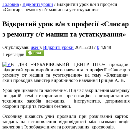
Головна
/
Відкриті уроки
/
Відкритий урок в/н з професії
«Слюсар з ремонту с/г машин та устаткування»
Відкритий урок в/н з професії «Слюсар
з ремонту с/г машин та устаткування»
Опублікував:
user
в
Відкриті уроки
20/11/2017
0
4,948
Переглядів
В
ДНЗ «ЧУБАРІВСЬКИЙ ЦЕНТР ПТО» проходив
відкритий урок виробничого навчання з професії «Слюсар з
ремонту с/г машин та устаткування» на тему «Клепання»,
який проводив майстер виробничого навчання Грицан А. В.
Урок був цікавим та насиченим. Під час закріплення матеріалу
по даній темі використано презентацію з використанням
технічних засобів навчання, інструментів, дотримання
охорони праці та техніки безпеки.
Особливу цікавість учні проявили при розв’язанні карток-
завдань на встановлення відповідності між назвами видів
заклепок з їх зображенням та розгадування кросвордів.