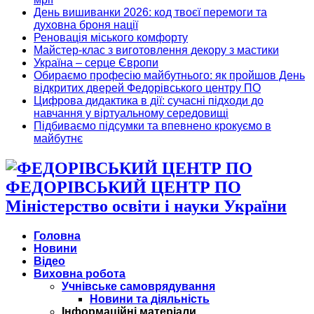
День вишиванки 2026: код твоєї перемоги та
духовна броня нації
Реновація міського комфорту
Майстер-клас з виготовлення декору з мастики
Україна – серце Європи
Обираємо професію майбутнього: як пройшов День
відкритих дверей Федорівського центру ПО
Цифрова дидактика в дії: сучасні підходи до
навчання у віртуальному середовищі
Підбиваємо підсумки та впевнено крокуємо в
майбутнє
ФЕДОРІВСЬКИЙ ЦЕНТР ПО
Міністерство освіти і науки України
Головна
Новини
Відео
Виховна робота
Учнівське самоврядування
Новини та діяльність
Інформаційні матеріали