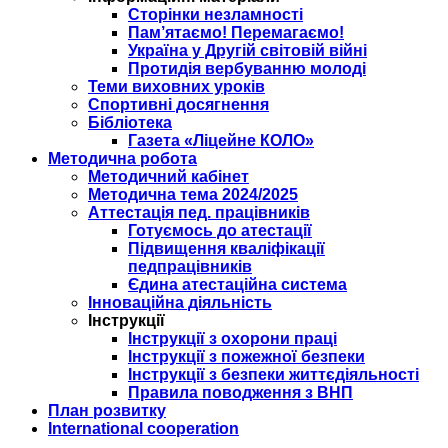
Сторінки незламності
Пам’ятаємо! Перемагаємо!
Україна у Другій світовій війні
Протидія вербуванню молоді
Теми виховних уроків
Спортивні досягнення
Бібліотека
Газета «Ліцейне КОЛО»
Методична робота
Методичний кабінет
Методична тема 2024/2025
Аттестація пед. працівників
Готуємось до атестації
Підвищення кваліфікації
педпрацівників
Єдина атестаційна система
Інноваційна діяльність
Інструкції
Інструкції з охорони праці
Інструкції з пожежної безпеки
Інструкції з безпеки життєдіяльності
Правила поводження з ВНП
План розвитку
International cooperation