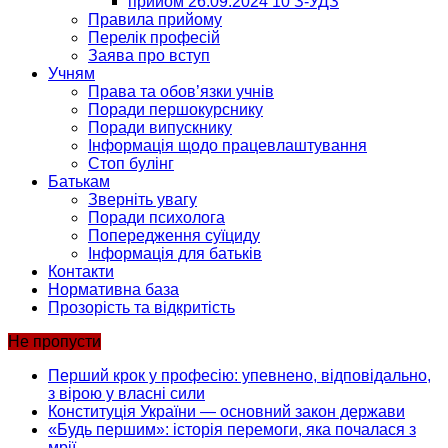
прийом 26.09.2024 10 З-УДЗ
Правила прийому
Перелік професій
Заява про вступ
Учням
Права та обов’язки учнів
Поради першокурснику
Поради випускнику
Інформація щодо працевлаштування
Стоп булінг
Батькам
Зверніть увагу
Поради психолога
Попередження суїциду
Інформація для батьків
Контакти
Нормативна база
Прозорість та відкритість
Не пропусти
Перший крок у професію: упевнено, відповідально,
з вірою у власні сили
Конституція України — основний закон держави
«Будь першим»: історія перемоги, яка почалася з
мрії