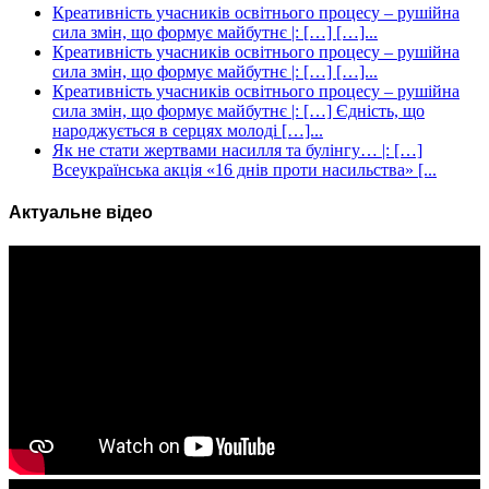
Креативність учасників освітнього процесу – рушійна
сила змін, що формує майбутнє |: […] […]...
Креативність учасників освітнього процесу – рушійна
сила змін, що формує майбутнє |: […] […]...
Креативність учасників освітнього процесу – рушійна
сила змін, що формує майбутнє |: […] Єдність, що
народжується в серцях молоді […]...
Як не стати жертвами насилля та булінгу… |: […]
Всеукраїнська акція «16 днів проти насильства» [...
Актуальне відео