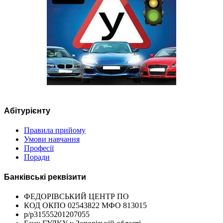
Абітурієнту
Правила прийому
Умови навчання
Професії
Поради
Банківські реквізити
ФЕДОРІВСЬКИЙ ЦЕНТР ПО
КОД ОКПО 02543822 МФО 813015
р/р31555201207055