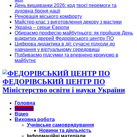
День вишиванки 2026: код твоєї перемоги та
духовна броня нації
Реновація міського комфорту
Майстер-клас з виготовлення декору з мастики
Україна – серце Європи
Обираємо професію майбутнього: як пройшов День
відкритих дверей Федорівського центру ПО
Цифрова дидактика в дії: сучасні підходи до
навчання у віртуальному середовищі
Підбиваємо підсумки та впевнено крокуємо в
майбутнє
ФЕДОРІВСЬКИЙ ЦЕНТР ПО
Міністерство освіти і науки України
Головна
Новини
Відео
Виховна робота
Учнівське самоврядування
Новини та діяльність
Інформаційні матеріали