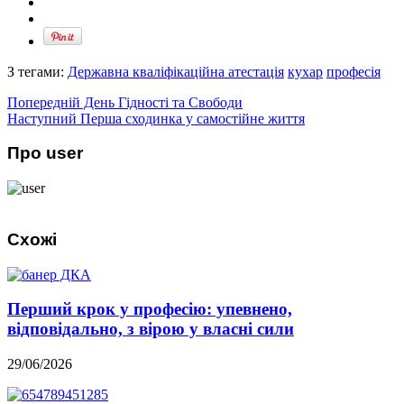
З тегами:
Державна кваліфікаційна атестація
кухар
професія
Попередній
День Гідності та Свободи
Наступний
Перша сходинка у самостійне життя
Про user
Схожі
Перший крок у професію: упевнено,
відповідально, з вірою у власні сили
29/06/2026