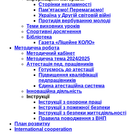
Сторінки незламності
Пам’ятаємо! Перемагаємо!
Україна у Другій світовій війні
Протидія вербуванню молоді
Теми виховних уроків
Спортивні досягнення
Бібліотека
Газета «Ліцейне КОЛО»
Методична робота
Методичний кабінет
Методична тема 2024/2025
Аттестація пед. працівників
Готуємось до атестації
Підвищення кваліфікації
педпрацівників
Єдина атестаційна система
Інноваційна діяльність
Інструкції
Інструкції з охорони праці
Інструкції з пожежної безпеки
Інструкції з безпеки життєдіяльності
Правила поводження з ВНП
План розвитку
International cooperation