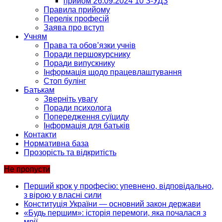
прийом 26.09.2024 10 З-УДЗ
Правила прийому
Перелік професій
Заява про вступ
Учням
Права та обов’язки учнів
Поради першокурснику
Поради випускнику
Інформація щодо працевлаштування
Стоп булінг
Батькам
Зверніть увагу
Поради психолога
Попередження суїциду
Інформація для батьків
Контакти
Нормативна база
Прозорість та відкритість
Не пропусти
Перший крок у професію: упевнено, відповідально,
з вірою у власні сили
Конституція України — основний закон держави
«Будь першим»: історія перемоги, яка почалася з
мрії