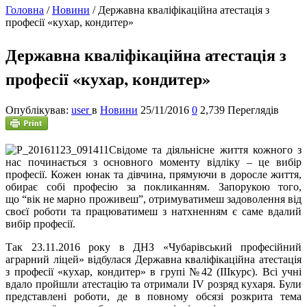
Головна
/
Новини
/
Державна кваліфікаційна атестація з
професії «кухар, кондитер»
Державна кваліфікаційна атестація з
професії «кухар, кондитер»
Опублікував:
user
в
Новини
25/11/2016
0
2,739 Переглядів
С
відоме та діяльнісне життя кожного з
нас починається з основного моменту відліку – це вибір
професії. Кожен юнак та дівчина, прямуючи в доросле життя,
обирає собі професію за покликанням. Запорукою того,
що “вік не марно проживеш”, отримуватимеш задоволення від
своєї роботи та працюватимеш з натхненням є саме вдалий
вибір професії.
Так 23.11.2016 року в ДНЗ «Чубарівський професійний
аграрний ліцей» відбулася Державна кваліфікаційна атестація
з професії «кухар, кондитер» в групі №42 (IIIкурс). Всі учні
вдало пройшли атестацію та отримали IV розряд кухаря. Були
представлені роботи, де в повному обсязі розкрита тема