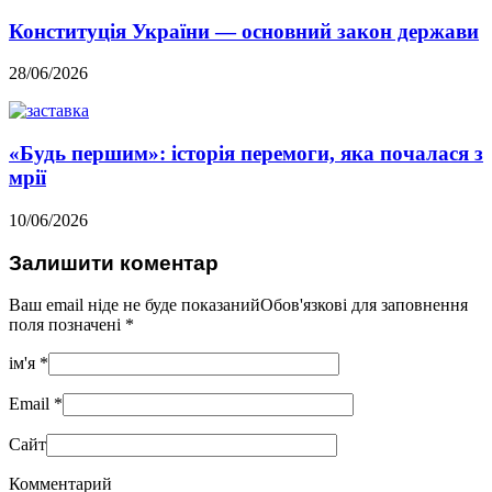
Конституція України — основний закон держави
28/06/2026
«Будь першим»: історія перемоги, яка почалася з
мрії
10/06/2026
Залишити коментар
Ваш email ніде не буде показанийОбов'язкові для заповнення
поля позначені
*
ім'я
*
Email
*
Сайт
Комментарий